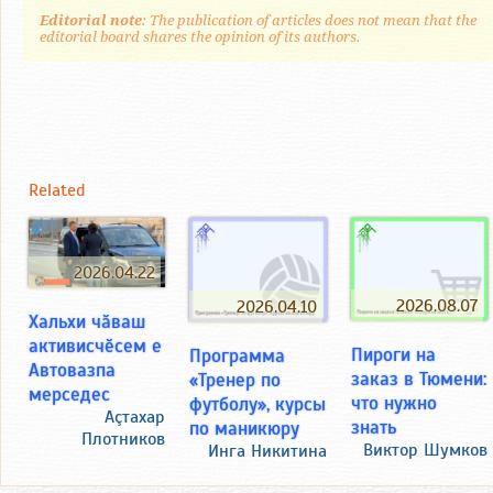
Editorial note
: The publication of articles does not mean that the
editorial board shares the opinion of its authors.
Related
2026.04.22
2026.08.07
2026.04.10
Хальхи чӑваш
активисчӗсем е
Пироги на
Программа
Автовазпа
заказ в Тюмени:
«Тренер по
мерседес
что нужно
футболу», курсы
Аçтахар
знать
по маникюру
Плотников
Виктор Шумков
Инга Никитина