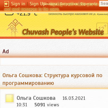
Sign in
|
Sign Up
|
Чӑвашла
По-русски
Esperanto
Signing in will enable you to pos
and send messages to the users.
Лень плетется так медленно, что
+21.9 °C
бедность быстро нагоняет ее.
(Б. Франклин)
Ad
Ольга Сошкова: Структура курсовой по
программированию
Ольга Сошкова
16.03.2021
10:31
5091
views