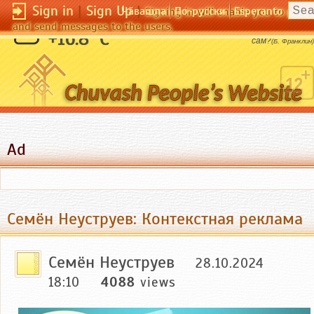
Sign in
|
Sign Up
|
Чӑвашла
По-русски
Esperanto
Signing in will enable you to pos
and send messages to the users.
Кто так часто обманывал тебя, как ты
+16.8 °C
сам?
(Б. Франклин)
Ad
Семён Неуструев: Контекстная реклама
Семён Неуструев
28.10.2024
18:10
4088
views