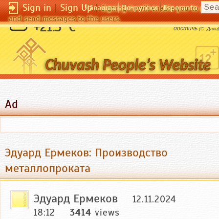
Sign in
|
Sign Up
|
Чӑвашла
По-русски
Esperanto
Signing in will enable you to pos
and send messages to the users.
Не бойтесь совершенства. Вам его не
+21.5 °C
достичь.
(C. Дали)
Ad
Эдуард Ермеков: Производство
металлопроката
Эдуард Ермеков
12.11.2024
18:12
3414
views