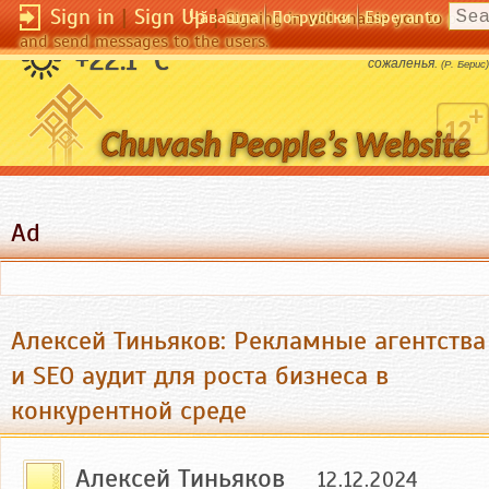
Sign in
|
Sign Up
|
Чӑвашла
По-русски
Esperanto
Signing in will enable you to pos
and send messages to the users.
Любви не знавший дуралей достоин
+22.1 °C
сожаленья.
(Р. Берис)
Ad
Алексей Тиньяков: Рекламные агентства
и SEO аудит для роста бизнеса в
конкурентной среде
Алексей Тиньяков
12.12.2024