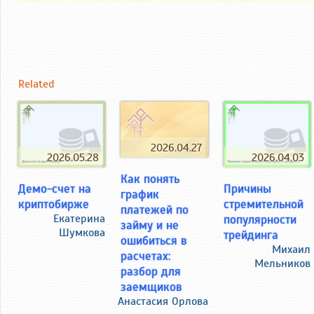
Related
2026.04.27
2026.05.28
2026.04.03
Как понять
Демо-счет на
Причины
график
криптобирже
стремительной
платежей по
Екатерина
популярности
займу и не
Шумкова
трейдинга
ошибиться в
Михаил
расчетах:
Мельников
разбор для
заемщиков
Анастасия Орлова