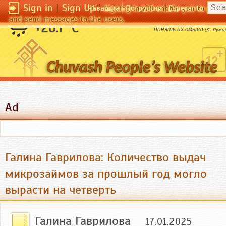
Sign in
|
Sign Up
|
Чӑвашла
По-русски
Esperanto
Signing in will enable you to pos
and send messages to the users.
Повторять чужие слова не значит еще
+26.7 °C
понять их смысл.
(Д. Руми)
Ad
Галина Гаврилова: Количество выдач
микрозаймов за прошлый год могло
вырасти на четверть
Галина Гаврилова
17.01.2025