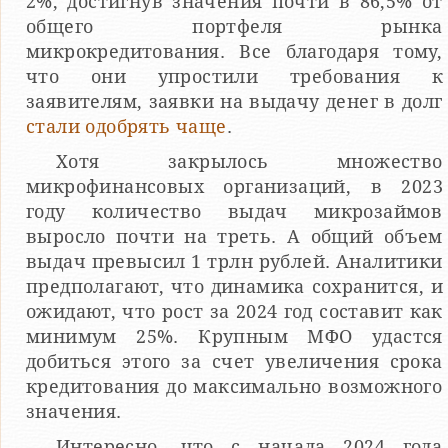
2%, достигнув значения почти в 86,5% от
общего портфеля рынка
микрокредитования. Все благодаря тому,
что они упростили требования к
заявителям, заявки на выдачу денег в долг
стали одобрять чаще
.
Хотя закрылось множество
микрофинансовых организаций, в 2023
году количество выдач микрозаймов
выросло почти на треть. А общий объем
выдач превысил 1 трлн рублей. Аналитики
предполагают, что динамика сохранится, и
ожидают, что рост за 2024 год составит как
минимум 25%. Крупным МФО удастся
добиться этого за счет увеличения срока
кредитования до максимально возможного
значения.
Интересно, что с начала 2024 года