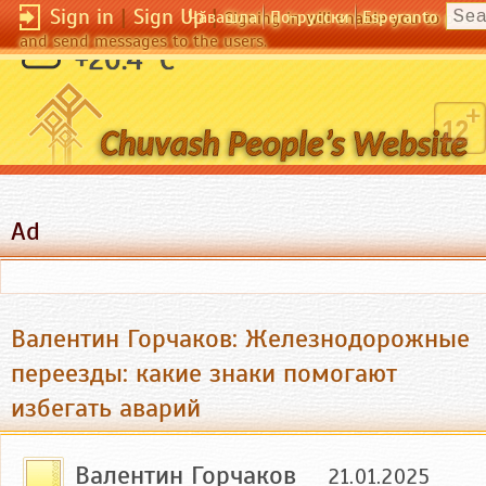
Sign in
|
Sign Up
|
Чӑвашла
По-русски
Esperanto
Signing in will enable you to pos
and send messages to the users.
Идеи - редкая дичь в лесу слов.
+20.4 °C
(В. Гюго)
Ad
Валентин Горчаков: Железнодорожные
переезды: какие знаки помогают
избегать аварий
Валентин Горчаков
21.01.2025