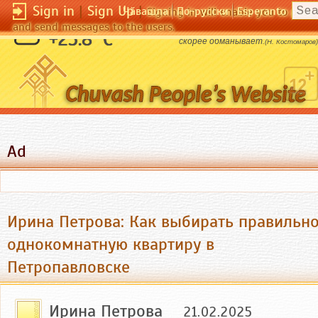
Sign in
|
Sign Up
|
Чӑвашла
По-русски
Esperanto
Signing in will enable you to pos
and send messages to the users.
Чем более русский купец божится, тем
+25.8 °C
скорее обманывает.
(Н. Костомаров)
Ad
Ирина Петрова: Как выбирать правильн
однокомнатную квартиру в
Петропавловске
Ирина Петрова
21.02.2025