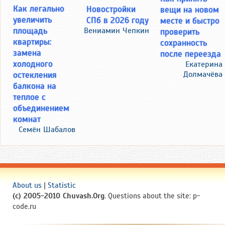
Как легально
Новостройки
вещи на новом
увеличить
СПб в 2026 году
месте и быстро
площадь
Вениамин Чепкин
проверить
квартиры:
сохранность
замена
после переезда
холодного
Екатерина
Долмачёва
остекления
балкона на
теплое с
объединением
комнат
Семён Шабалов
About us
|
Statistic
(c) 2005-2010 Chuvash.Org
. Questions about the site: p-
code.ru