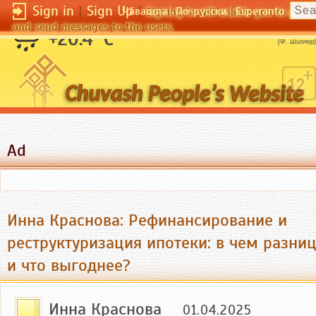
Sign in
|
Sign Up
|
Чӑвашла
По-русски
Esperanto
Signing in will enable you to pos
and send messages to the users.
Для хороших актеров нет плохих ролей.
+20.4 °C
(Ф. Шиллер)
Ad
Инна Краснова: Рефинансирование и
реструктуризация ипотеки: в чем разни
и что выгоднее?
Инна Краснова
01.04.2025