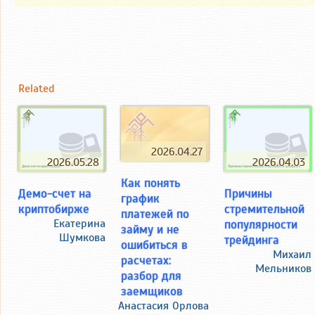
Related
2026.04.27
2026.05.28
2026.04.03
Как понять
Демо-счет на
Причины
график
криптобирже
стремительной
платежей по
Екатерина
популярности
займу и не
Шумкова
трейдинга
ошибиться в
Михаил
расчетах:
Мельников
разбор для
заемщиков
Анастасия Орлова