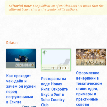
Editorial note
: The publication of articles does not mean that the
editorial board shares the opinion of its authors.
Related
2026.04.20
2026.06.04
2026.06.01
Оформление
Как проходит
вечеринки в
Рестораны на
чек-дайв и
тематическом
воде Новая
зачем он нужен
стиле: идеи,
Рига: Откройте
перед
примеры и
Вкус и Уют в
погружениями
практичные
Soho Country
в Египте
советы
Club