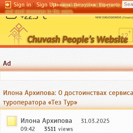
Sign in
|
Sign Up
|
Чӑвашла
По-русски
Esperanto
Signing in will enable you to pos
and send messages to the users.
Неожиданное случается в жизни чаще,
+22.5 °C
чем ожидаемое.
(Плавт)
Ad
Илона Архипова: О достоинствах сервис
туроператора «Тез Тур»
Илона Архипова
31.03.2025
09:42
3511
views