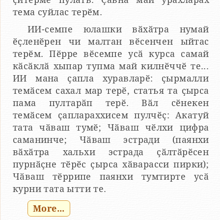
тема суйлас терӗм.
ИИ-семпе юлашки вӑхӑтра нумай
ӗҫленӗрен чи малтан вӗсенчен ыйтас
терӗм. Пӗрре вӗсемпе усӑ курса самай
кӑсӑклӑ хыпар тупма май килнӗччӗ те...
ИИ мана ҫапла хуравларӗ: ҫырмалли
темӑсем сахал мар терӗ, статья та ҫырса
пама пултарӑп терӗ. Вӑл сӗнекен
темӑсем ҫаплараххисем пулчӗҫ: Акатуй
тата чӑваш тумӗ; Чӑваш чӗлхи цифра
саманинче; Чӑваш эстради (паянхи
вӑхӑтра хальхи эстрада ҫӑлтӑрӗсен
пурнӑҫне тӗрӗс ҫырса хӑварасси пирки);
Чӑваш тӗррипе паянхи тумтирте усӑ
курни тата ытти те.
More...