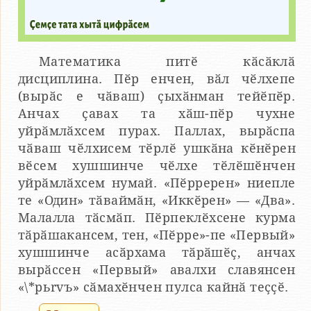
Математика питӗ кӑсӑклӑ
дисциплина. Пӗр енчен, вӑл чӗлхепе
(вырӑс е чӑваш) ҫыхӑнман тейӗпӗр.
Анчах ҫавах та хӑш-пӗр чухне
уйрӑмлӑхсем пурах. Паллах, вырӑспа
чӑваш чӗлхисем тӗрлӗ ушкӑна кӗнӗрен
вӗсем хушшинче чӗлхе тӗлӗшӗнчен
уйрӑмлӑхсем нумай. «Пӗрререн» ниепле
те «Один» тӑваймӑн, «Иккӗрен» — «Два».
Малалла тӑсмӑп. Пӗрпеклӗхсене курма
тӑрӑшакансем, тен, «Пӗрре»-пе «Первый»
хушшинче асӑрхама тӑрӑшӗҫ, анчах
вырӑссен «Первый» авалхи славянсен
«\*pьrvъ» сӑмахӗнчен пулса кайнӑ теҫҫӗ.