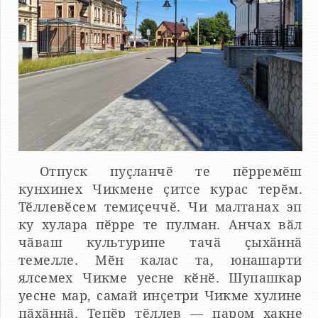
Отпуск пуҫланчӗ те пӗрремӗш
кунхинех Чикмене ҫитсе курас терӗм.
Тӗллевӗсем темиҫеччӗ. Чи малтанах эп
ку хулара пӗрре те пулман. Анчах вӑл
чӑваш культурипе тачӑ ҫыхӑннӑ
темелле. Мӗн калас та, юнашарти
ялсемех Чикме уесне кӗнӗ. Шупашкар
уесне мар, самай инҫетри Чикме хулине
пӑхӑннӑ. Тепӗр тӗллев — паром хакне