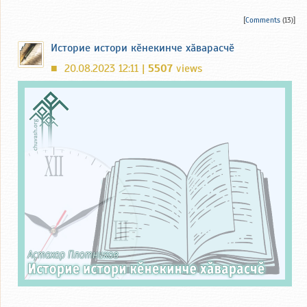
[
Comments
(13)]
Историе истори кӗнекинче хӑварасчӗ
20.08.2023 12:11 |
5507
views
■