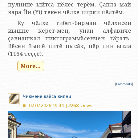
пулнине ыйтса пӗлес терӗм. Ҫапла май
вара Йи (Yi) текен чӗлхе пирки пӗлтӗм.
Ку чӗлхе тибет-бирман чӗлхисен
йышне кӗрет-мӗн, унӑн алфавичӗ
ҫавнашкал пиктограммӑсенчен тӑрать.
Вӗсен йышӗ питӗ пысӑк, пӗр пин ытла
(1164 теҫҫӗ).
More...
[
Comments
]
Чикмене кайса килни
02.07.2026 19:44 |
2268
views
■