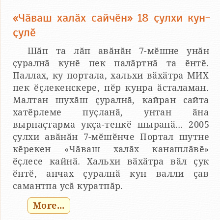
«Чӑваш халӑх сайчӗн» 18 ҫулхи кун-
ҫулӗ
Шӑп та лӑп авӑнӑн 7-мӗшне унӑн
ҫуралнӑ кунӗ пек палӑртнӑ та ӗнтӗ.
Паллах, ку портала, хальхи вӑхӑтра МИХ
пек ӗҫлекенскере, пӗр кунра ӑсталаман.
Малтан шухӑш ҫуралнӑ, кайран сайта
хатӗрлеме пуҫланӑ, унтан ӑна
вырнаҫтарма укҫа-тенкӗ шыранӑ… 2005
ҫулхи авӑнӑн 7-мӗшӗнче Портал шутне
кӗрекен «Чӑваш халӑх канашлӑвӗ»
ӗҫлесе кайнӑ. Хальхи вӑхӑтра вӑл ҫук
ӗнтӗ, анчах ҫуралнӑ кун валли ҫав
самантпа усӑ куратпӑр.
More...