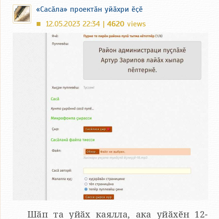
«Сасӑла» проектӑн уйӑхри ӗҫӗ
12.05.2023 22:34 |
4620
views
■
Шӑп та уйӑх каялла, ака уйӑхӗн 12-