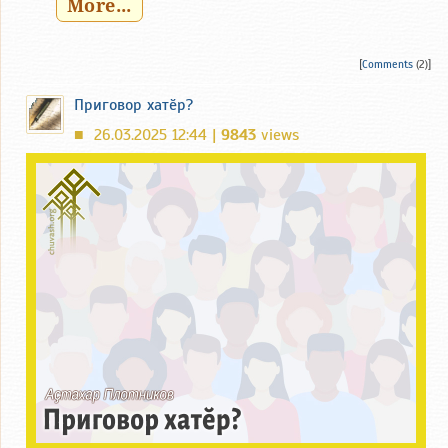
More...
[
Comments
(2)]
Приговор хатӗр?
26.03.2025 12:44 |
9843
views
■