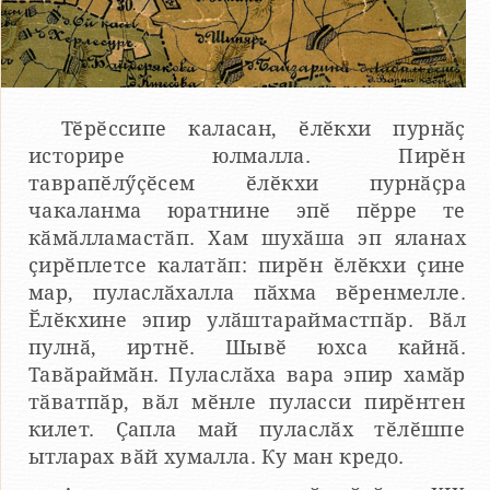
Тӗрӗссипе каласан, ӗлӗкхи пурнӑҫ
историре юлмалла. Пирӗн
таврапӗлӳҫӗсем ӗлӗкхи пурнӑҫра
чакаланма юратнине эпӗ пӗрре те
кӑмӑлламастӑп. Хам шухӑша эп яланах
ҫирӗплетсе калатӑп: пирӗн ӗлӗкхи ҫине
мар, пуласлӑхалла пӑхма вӗренмелле.
Ӗлӗкхине эпир улӑштараймастпӑр. Вӑл
пулнӑ, иртнӗ. Шывӗ юхса кайнӑ.
Тавӑраймӑн. Пуласлӑха вара эпир хамӑр
тӑватпӑр, вӑл мӗнле пуласси пирӗнтен
килет. Ҫапла май пуласлӑх тӗлӗшпе
ытларах вӑй хумалла. Ку ман кредо.