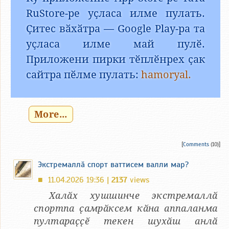
RuStore-ре уҫласа илме пулать.
Ҫитес вӑхӑтра — Google Play-ра та
уҫласа илме май пулӗ.
Приложени пирки тӗплӗнрех ҫак
сайтра пӗлме пулать:
hamoryal.
More...
[
Comments
(10)]
Экстремаллӑ спорт ваттисем валли мар?
11.04.2026 19:36 |
2137
views
■
Халӑх хушшинче экстремаллӑ
спортпа ҫамрӑксем кӑна аппаланма
пултараҫҫӗ текен шухӑш анлӑ