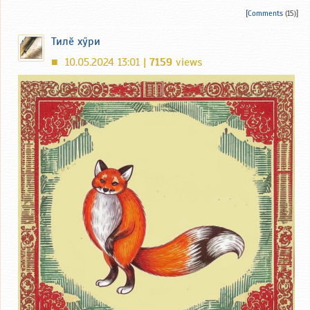
[
Comments
(15)]
Тилӗ хӳри
10.05.2024 13:01 |
7159
views
■