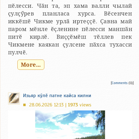
пӗлесси. Чӑн та, эп хама валли чылай
ҫулҫӳрев планласа хурса. Вӗсенчен
иккӗшӗ Чикме урлӑ иртеҫҫӗ. Ҫавна май
паром мӗнле ӗҫленине пӗлесси маншӑн
питӗ кирлӗ. Виҫҫӗмӗш тӗллев пек
Чикмене каякан ҫулсене пӑхса тухасси
пулчӗ.
More...
[
Comments
(11)]
Изьяр кӳлӗ патне кайса килни
28.06.2026 12:13 |
1973
views
■