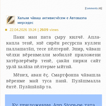
[
Comments
(4)]
Хальхи чӑваш активисчӗсем е Автовазпа
мерседес
22.04.2026 19:24 |
2609
views
■
Паян ман пата ҫыру килчӗ. Апла-
капла тенӗ, эпӗ сирӗн ресурспа куллен
паллашатӑп, тесе пӗлтернӗ. Эпир, чӑваш
чӗлхи вӗренмелли мобиллӗ приложени
хатӗрлерӗмӗр тенӗ, ҫакӑн пирки сайт
урлӑ халӑха пӗлтерме ыйтнӑ.
Мӗнех, аван ӗҫ. Смартфонпа чӑвашла
вӗренме май туса панӑ. Пулӑшмалла
ӗнтӗ. Пулӑшӑпӑр та.
Ку приложение App Store-ре тата