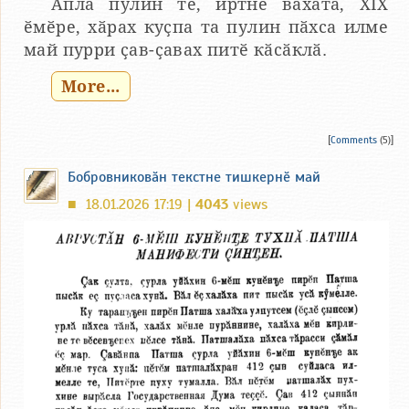
Апла пулин те, иртнӗ вӑхӑта, XIX
ӗмӗре, хӑрах куҫпа та пулин пӑхса илме
май пурри ҫав-ҫавах питӗ кӑсӑклӑ.
More...
[
Comments
(5)]
Бобровниковӑн текстне тишкернӗ май
18.01.2026 17:19 |
4043
views
■