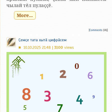
чылай тӗл пулаҫҫӗ.
More...
[
Comments
(14)]
Ҫемҫе тата хытӑ цифрӑсем
10.10.2025 21:48 |
3100
views
■