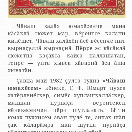
Чӑваш халӑх юмахӗсенче мана
кӑсӑклӑ сюжет мар, вӗрентсе калани
килӗшет. Чӑваш халӑхӗн ӑсӗ вӗсенче пит
вырнаҫуллӑ вырнаҫнӑ. Пӗрре эс кӑсӑклӑ
сюжетпа каҫӑхса кайса паллашатӑн,
тепре — унта хывса хӑварнӑ ӑса ӑша
хыватӑн.
Ҫавна май 1982 ҫулта тухнӑ
«Чӑваш
юмахӗсем»
кӗнеке, Г. Ф. Юмарт пухса
хатӗрленӗскер, симӗс хуплашкаллӑскер,
маншӑн пурнӑҫа вӗрентекен
кӗнекесенчен пӗри шутланать. Ытти
юмах пуххисем аван пулӗ те, анчах шӑп
ҫак кӑларӑмра ман шутпа пурнӑҫа