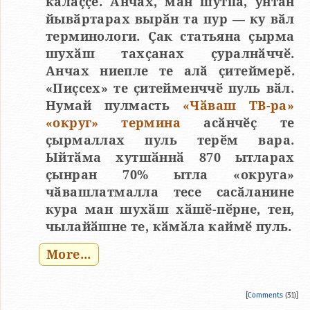
калаҫҫӗ. Анчах, ман шутпа, унтан
йывӑртарах вырӑн та пур — ку вӑл
терминологи. Ҫак статьяна ҫырма
шухӑш тахҫанах ҫуралнӑччӗ.
Анчах ниепле те алӑ ҫитеймерӗ.
«Пиҫсех» те ҫитейменччӗ пуль вӑл.
Нумай пулмасть
«Чӑваш ТВ-ра»
«округ» термина
асӑнчӗҫ те
ҫырмаллах пуль терӗм вара.
Ыйтӑма хутшӑннӑ 870 ытларах
ҫынран 70% ытла «округа»
чӑвашлатмалла тесе сасӑланине
кура ман шухӑш хӑшӗ-пӗрне, тен,
чылайӑшне те, кӑмӑла каймӗ пуль.
More...
[
Comments
(31)]