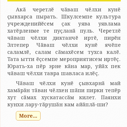
Акӑ черетлӗ чӑваш чӗлхи кунӗ
ҫывхарса пырать. Шкулсемпе культура
учрежденийӗсем ҫак уява уявлама
хатӗрленме те пуҫланӑ пуль. Черетлӗ
чӑваш чӗлхи диктанчӗ иртӗ, пирӗн
Элтепер Чӑваш чӗлхи кунӗ ячӗпе
саламлӗ, салам сӑмахӗсем тухса калӗ.
Тата ытти ӗҫсемпе мероприятисем иртӗҫ.
Юрать-ха пӗр эрне кӑна мар, уйӑх пек
чӑваш чӗлхи тавра шавласа илӗҫ.
Чӑваш чӗлхи кунӗ ҫывхарнӑ май
хамӑрӑн тӑван чӗлхен шӑпи пирки тепӗр
хут сӑмах хускатассӑм килет. Паянхи
кунхи лару-тӑрушӑн кам айӑплӑ-ши?
More...