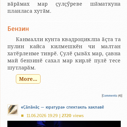
вӑрӑмах мар ҫулҫӳреве шӑматкуна
планласа хутӑм.
Бензин
Канмалли кунта квадроциклпа ӑҫта та
пулин кайса килмешкӗн чи малтан
хатӗрленме тиврӗ. Ҫулӗ ҫывӑх мар, ҫавна
май бензинӗ сахал мар кирлӗ пулӗ тесе
шутларӑм.
More...
[
Comments
(4)]
«Ҫӑлӑнӑҫ — юратура» спектакль хаклавӗ
11.06.2026 19:29 |
2720
views
■