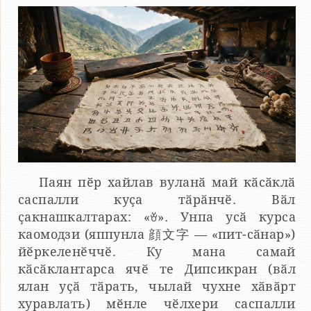
Паян пӗр хайлав вуланӑ май кӑсӑклӑ
саспалли куҫа тӑрӑнчӗ. Вӑл
ҫакнашкалтарах: «ꈊ». Унпа усӑ курса
каомодзи (яппунла 顔文字 — «пит-сӑнар»)
йӗркеленӗччӗ. Ку мана самай
кӑсӑклантарса ячӗ те Дипсикран (вӑл
ялан уҫӑ тӑрать, чылай чухне хӑвӑрт
хуравлать) мӗнле чӗлхери саспалли