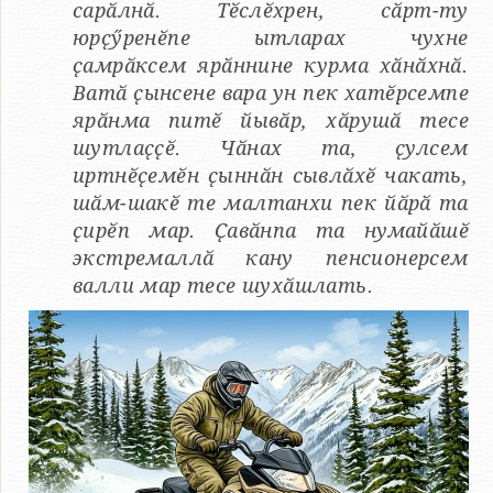
сарӑлнӑ. Тӗслӗхрен, сӑрт-ту
юрҫӳренӗпе ытларах чухне
ҫамрӑксем ярӑннине курма хӑнӑхнӑ.
Ватӑ ҫынсене вара ун пек хатӗрсемпе
ярӑнма питӗ йывӑр, хӑрушӑ тесе
шутлаҫҫӗ. Чӑнах та, ҫулсем
иртнӗҫемӗн ҫыннӑн сывлӑхӗ чакать,
шӑм-шакӗ те малтанхи пек йӑрӑ та
ҫирӗп мар. Ҫавӑнпа та нумайӑшӗ
экстремаллӑ кану пенсионерсем
валли мар тесе шухӑшлать.