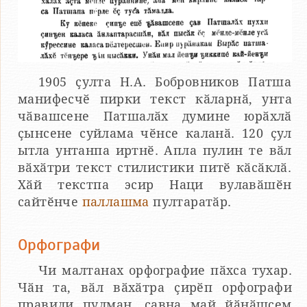
1905 ҫулта Н.А. Бобровников Патша
манифесчӗ пирки текст кӑларнӑ, унта
чӑвашсене Патшалӑх думине юрӑхлӑ
ҫынсене суйлама чӗнсе каланӑ. 120 ҫул
ытла унтанпа иртнӗ. Апла пулин те вӑл
вӑхӑтри текст стилистики питӗ кӑсӑклӑ.
Хӑй текстпа эсир Наци вулавӑшӗн
сайтӗнче
паллашма
пултаратӑр.
Орфографи
Чи малтанах орфографие пӑхса тухар.
Чӑн та, вӑл вӑхӑтра ҫирӗп орфографи
правили пулман, ҫавна май йӑнӑшсем