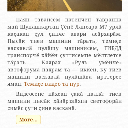
Паян тӑвансем патӗнчен таврӑннӑ
май Шупашкартан Ҫӗнӗ Лапсара М7 урлӑ
каҫакан ҫул ҫинче авари асӑрхарӑм.
Пысӑк тиев машини тӑрать, темиҫе
васкавлӑ пулӑшу машинисем, ГИБДД
транспорчӗ хӑйӗн ҫуттисемпе мӗлтлетсе
тӑрать... Каярах «Руль умӗнче»
автофорума пӑхрӑм та — иккен, ку тиев
машини васкавлӑ пулӑшӑва ирттерсе
яман.
Темиҫе видео та пур
.
Видеосене пӑхсан ҫакӑ паллӑ: тиев
машини пысӑк хӑвӑртлӑхпа светофорӑн
симӗс ҫути ҫине васканӑ.
More...