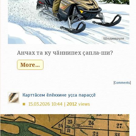
Анчах та ку чӑннипех ҫапла-ши?
More...
[
Comments
]
Карттӑсем ӗлӗкхине уҫса параҫҫӗ
15.03.2026 10:44 |
2012
views
■