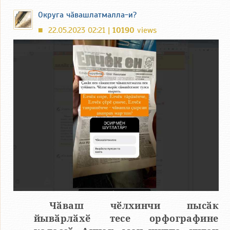
Округа чӑвашлатмалла-и?
22.05.2023 02:21 |
10190
views
■
Чӑваш чӗлхинчи пысӑк
йывӑрлӑхӗ тесе орфографине