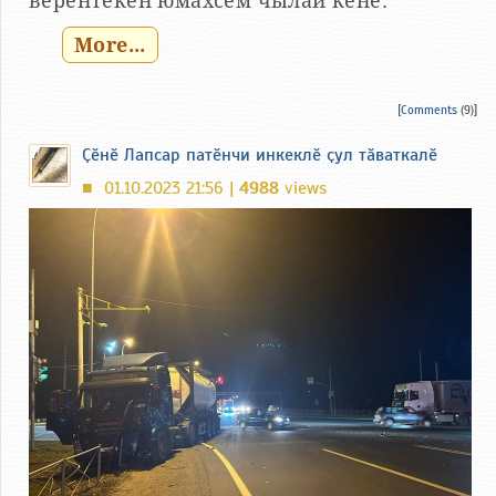
вӗрентекен юмахсем чылай кӗнӗ.
More...
[
Comments
(9)]
Ҫӗнӗ Лапсар патӗнчи инкеклӗ ҫул тӑваткалӗ
01.10.2023 21:56 |
4988
views
■