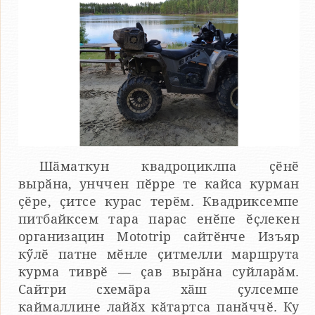
Шӑматкун квадроциклпа ҫӗнӗ
вырӑна, унччен пӗрре те кайса курман
ҫӗре, ҫитсе курас терӗм. Квадриксемпе
питбайксем тара парас енӗпе ӗҫлекен
организацин Mototrip сайтӗнче Изъяр
кӳлӗ патне мӗнле ҫитмелли маршрута
курма тиврӗ — ҫав вырӑна суйларӑм.
Сайтри схемӑра хӑш ҫулсемпе
каймаллине лайӑх кӑтартса панӑччӗ. Ку