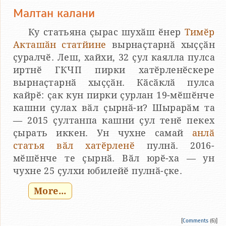
Малтан калани
Ку статьяна ҫырас шухӑш ӗнер
Тимӗр
Акташӑн статйине
вырнаҫтарнӑ хыҫҫӑн
ҫуралчӗ. Леш, хайхи, 32 ҫул каялла пулса
иртнӗ ГКЧП пирки хатӗрленӗскере
вырнаҫтарнӑ хыҫҫӑн. Кӑсӑклӑ пулса
кайрӗ: ҫак кун пирки ҫурлан 19-мӗшӗнче
кашни ҫулах вӑл ҫырнӑ-и? Шырарӑм та
— 2015 ҫултанпа кашни ҫул тенӗ пекех
ҫырать иккен. Ун чухне самай
анлӑ
статья вӑл хатӗрленӗ
пулнӑ. 2016-
мӗшӗнче те ҫырнӑ. Вӑл юрӗ-ха — ун
чухне 25 ҫулхи юбилейӗ пулнӑ-ҫке.
More...
[
Comments
(6)]