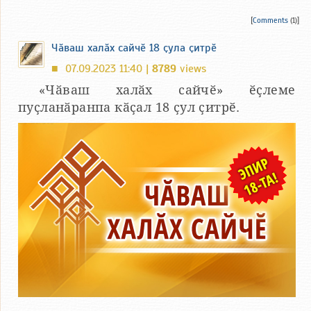
[
Comments
(1)]
Чӑваш халӑх сайчӗ 18 ҫула ҫитрӗ
07.09.2023 11:40 |
8789
views
■
«Чӑваш халӑх сайчӗ» ӗҫлеме
пуҫланӑранпа кӑҫал 18 ҫул ҫитрӗ.