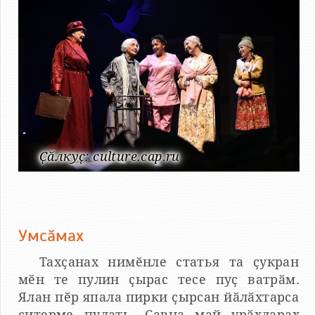
Ҫӑлкуҫ: culture.cap.ru
Умсӑмах
Тахҫанах нимӗнле статья та ҫукран
мӗн те пулин ҫырас тесе пуҫ ватрӑм.
Ялан пӗр япала пирки ҫырсан йӑлӑхтарса
ҫитерме пулать. Ҫавна май урӑхларах