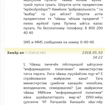
хирĕçлени пулать? Чăваш чĕльхи "ирĕке"
тухнă пулса тухать. Шкулти ытти предметсем
"ирĕксĕрлĕхре"? Нимĕнле "добровольность " та
"выбор" та çук вĕсен? Шкулти ытти
предметсене те "чăваш чĕльхи предмечĕ "
пекех ирĕклĕ тума Путина ыйтса калас
пулать. По бесплатному телефону: 8 800 200
40 40
SMS и MMS сообщения на номер 0-40-40
Хамăр ял
2018.05.30
// 2044.26.3461
14:22
1. Чăваш пичечĕн пĕлтерешлĕ ыйтусене
"информацилле политикин" министерстви
татса парать. Унта чăваш пуçлăхĕсем пур-и? Е
стройковасен майрисем кана? Тата
министерстви çумĕнчи канашĕн членĕсем,
володинасем, семедовасем? Çак майрисене
чăваш МИХсем "информациллĕ политики"
кăна шухăшлаттарать мар-и? 1990-мĕш
çулсенче ЧР Патшалăх Канашĕн хăш-пĕр