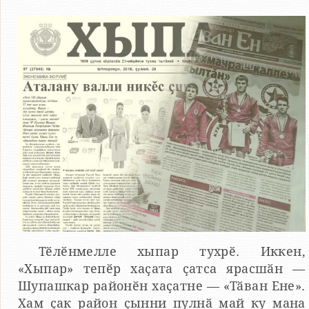
Тӗлӗнмелле хыпар тухрӗ. Иккен,
«Хыпар» тепӗр хаҫата ҫатса ярасшӑн —
Шупашкар районӗн хаҫатне — «Тӑван Ене».
Хам ҫак район ҫынни пулнӑ май ку мана