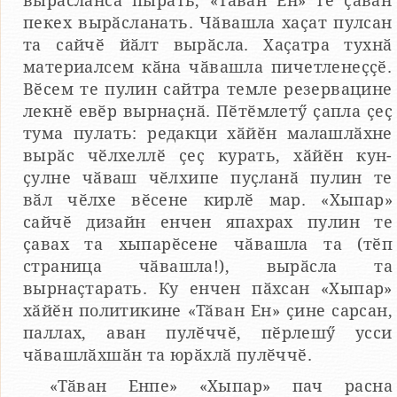
вырӑсланса пырать, «Тӑван Ен» те ҫавӑн
пекех вырӑсланать. Чӑвашла хаҫат пулсан
та сайчӗ йӑлт вырӑсла. Хаҫатра тухнӑ
материалсем кӑна чӑвашла пичетленеҫҫӗ.
Вӗсем те пулин сайтра темле резервацине
лекнӗ евӗр вырнаҫнӑ. Пӗтӗмлетӳ ҫапла ҫеҫ
тума пулать: редакци хӑйӗн малашлӑхне
вырӑс чӗлхеллӗ ҫеҫ курать, хӑйӗн кун-
ҫулне чӑваш чӗлхипе пуҫланӑ пулин те
вӑл чӗлхе вӗсене кирлӗ мар. «Хыпар»
сайчӗ дизайн енчен япахрах пулин те
ҫавах та хыпарӗсене чӑвашла та (тӗп
страница чӑвашла!), вырӑсла та
вырнаҫтарать. Ку енчен пӑхсан «Хыпар»
хӑйӗн политикине «Тӑван Ен» ҫине сарсан,
паллах, аван пулӗччӗ, пӗрлешӳ усси
чӑвашлӑхшӑн та юрӑхлӑ пулӗччӗ.
«Тӑван Енпе» «Хыпар» пач расна