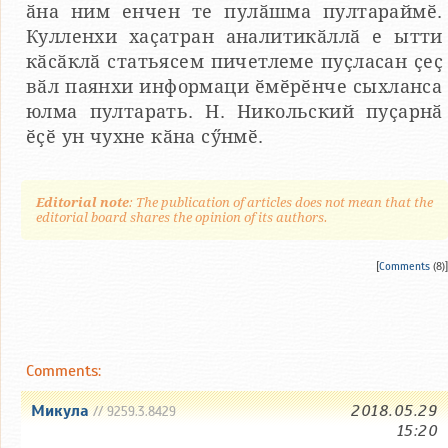
ӑна ним енчен те пулӑшма пултараймӗ.
Кулленхи хаҫатран аналитикӑллӑ е ытти
кӑсӑклӑ статьясем пичетлеме пуҫласан ҫеҫ
вӑл паянхи информаци ӗмӗрӗнче сыхланса
юлма пултарать. Н. Никольский пуҫарнӑ
ӗҫӗ ун чухне кӑна сӳнмӗ.
Editorial note
: The publication of articles does not mean that the
editorial board shares the opinion of its authors.
[
Comments
(8)]
Comments:
Микула
2018.05.29
// 9259.3.8429
15:20