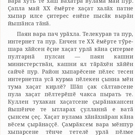
вара хуть те хӑш вахӑтра вулама май пур.
Ҫапла май XX ӗмӗрте хаҫат халӑх патне
хыпар илсе ҫитерес енӗпе пысӑк вырӑн
йышӑнса тӑнӑ.
Паян вара пач урӑхла. Телекурав та пур,
интернет та пур. Енчен те ХХ ӗмӗрте тӳре-
шара хӑйсен ӗҫне хаҫат урлӑ кӑна ҫитерме
пултарнӑ пулсан — паян кашни
министерствӑн, кашни ял тӑрӑхӗн хӑйӗн
сайчӗ пур. Район хыпарӗсене пӗлес тесен
интернетпа усӑ курма пӗлекен ҫынна мӗн
тума хаҫат кирлӗ? Шӑп ҫак сӑлтавсене
пула хаҫат пӗлтерӗшӗ чакса пырать те.
Куллен тухакан хаҫатсене ҫырӑнакансен
йышӗнче те ытларах ҫулланнӑ е ватӑ
ҫынсем ҫеҫ. Хаҫат вулама хӑнӑхнӑран кӑна
вӗсем ҫырӑнаҫҫӗ. Ҫамрӑксем вара мӗнпур
хыпарсене тӗнче тетелӗ урлӑ пӗлме