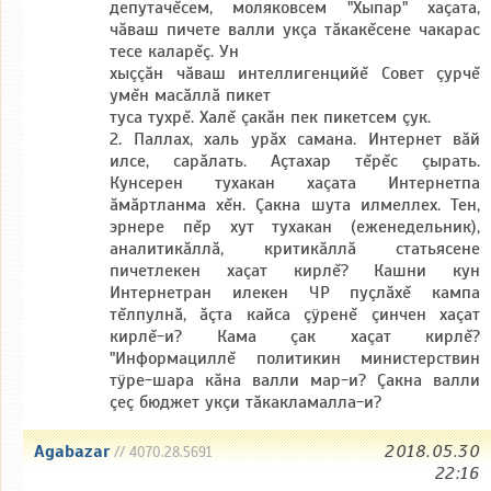
депутачĕсем, моляковсем "Хыпар" хаçата,
чăваш пичете валли укçа тăкакĕсене чакарас
тесе каларĕç. Ун
хыççăн чăваш интеллигенцийĕ Совет çурчĕ
умĕн масăллă пикет
туса тухрĕ. Халĕ çакăн пек пикетсем çук.
2. Паллах, халь урăх самана. Интернет вăй
илсе, сарăлать. Аçтахар тĕрĕс çырать.
Кунсерен тухакан хаçата Интернетпа
ăмăртланма хĕн. Çакна шута илмеллех. Тен,
эрнере пĕр хут тухакан (еженедельник),
аналитикăллă, критикăллă статьясене
пичетлекен хаçат кирлĕ? Кашни кун
Интернетран илекен ЧР пуçлăхĕ кампа
тĕлпулнă, ăçта кайса çÿренĕ çинчен хаçат
кирлĕ-и? Кама çак хаçат кирлĕ?
"Информациллĕ политикин министерствин
тÿре-шара кăна валли мар-и? Çакна валли
çеç бюджет укçи тăкакламалла-и?
Agabazar
2018.05.30
// 4070.28.5691
22:16