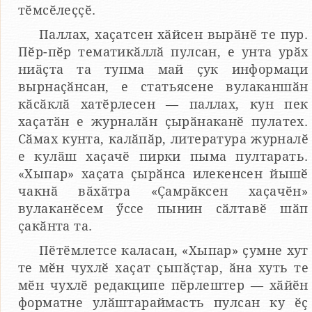
тӗмсӗлеҫҫӗ.
Паллах, хаҫатсен хӑйсен вырӑнӗ те пур.
Пӗр-пӗр тематикӑллӑ пулсан, е унта урӑх
ниӑҫта та тупма май ҫук информаци
вырнаҫӑнсан, е статьясене вулаканшӑн
кӑсӑклӑ хатӗрлесен — паллах, кун пек
хаҫатӑн е журналӑн ҫырӑнаканӗ пулатех.
Сӑмах кунта, калӑпӑр, литература журналӗ
е кулӑш хаҫачӗ пирки пыма пултарать.
«Хыпар» хаҫата ҫырӑнса илекенсен йышӗ
чакнӑ вӑхӑтра «Ҫамрӑксен хаҫачӗн»
вулаканӗсем ӳссе пынин сӑлтавӗ шӑп
ҫакӑнта та.
Пӗтӗмлетсе каласан, «Хыпар» ҫумне хут
те мӗн чухлӗ хаҫат ҫыпӑҫтар, ӑна хуть те
мӗн чухлӗ редакципе пӗрлештер — хӑйӗн
форматне улӑштараймасть пулсан ку ӗҫ