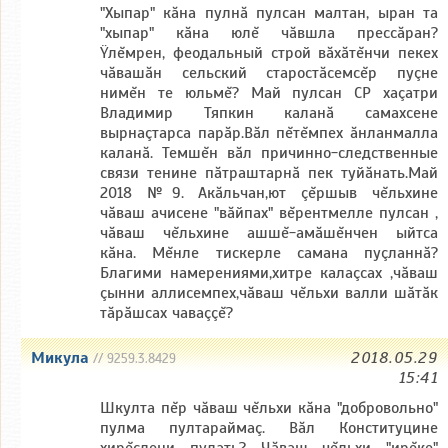
"Хыпар" кăна пулнă пулсан малтан, ыран та
"хыпар" кăна юлĕ чăвшла прессăран?
Ÿлĕмрен, феодальный строй вăхăтĕнчи пекех
чăвашăн сельский старостăсемсĕр пуçне
нимĕн те юльмĕ? Май пулсан СР хаçатри
Владимир Тяпкин каланă самахсене
вырнаçтарса парăр.Вăл пĕтĕмпех ăнланмалла
каланă. Темшĕн вăл причинно-следственные
связи тенине пăтраштарнă пек туйăнать.Май
2018 №9. Акăльчан,ют çĕршыв чĕльхине
чăваш ачисене "вăйпах" вĕрентмелле пулсан ,
чăваш чĕльхине ашшĕ-амăшĕнчен ыйтса
кăна. Мĕнле тискерле самана пуçланнă?
Благими намерениями,хитре калаçсах ,чăваш
çынни аллисемпех,чăваш чĕльхи валли шăтăк
тăрăшсах чаваççĕ?
Микула
2018.05.29
// 9259.3.8429
15:41
Шкулта пĕр чăваш чĕльхи кăна "добровольно"
пулма пултараймаç. Вăл Конституцине