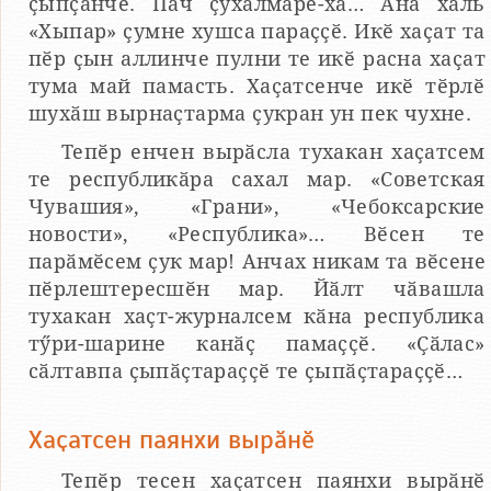
ҫыпҫӑнчӗ. Пач ҫухалмарӗ-ха… Ӑна халь
«Хыпар» ҫумне хушса параҫҫӗ. Икӗ хаҫат та
пӗр ҫын аллинче пулни те икӗ расна хаҫат
тума май памасть. Хаҫатсенче икӗ тӗрлӗ
шухӑш вырнаҫтарма ҫукран ун пек чухне.
Тепӗр енчен вырӑсла тухакан хаҫатсем
те республикӑра сахал мар. «Советская
Чувашия», «Грани», «Чебоксарские
новости», «Республика»… Вӗсен те
парӑмӗсем ҫук мар! Анчах никам та вӗсене
пӗрлештересшӗн мар. Йӑлт чӑвашла
тухакан хаҫт-журналсем кӑна республика
тӳри-шарине канӑҫ памаҫҫӗ. «Ҫӑлас»
сӑлтавпа ҫыпӑҫтараҫҫӗ те ҫыпӑҫтараҫҫӗ…
Хаҫатсен паянхи вырӑнӗ
Тепӗр тесен хаҫатсен паянхи вырӑнӗ