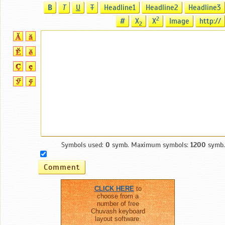
B
T
U
T
Headline1
Headline2
Headline3
2
#
X
X
Image
http://
2
Symbols used:
0
symb. Maximum symbols:
1200
symb.
CLICK HERE
to
choose from a
number of free
Chuvash keyboard
layout software.