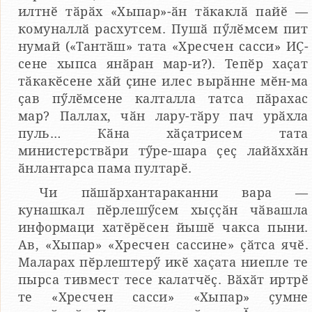
илтнӗ тӑрӑх «Хыпар»-ӑн тӑкаклӑ пайӗ —
комуналлӑ расхутсем. Пушӑ пӳлӗмсем пит
нумай («Тантӑш» тата «Хресчен сасси» ИҪ-
сене хыпса янӑран мар-и?). Тепӗр хаҫат
тӑкакӗсене хӑй ҫине илес вырӑнне мӗн-ма
ҫав пӳлӗмсене калталла татса пӑрахас
мар? Паллах, чӑн лару-тӑру пач урӑхла
пуль… Кӑна хӑҫатрисем тата
министерствӑри тӳре-шара ҫеҫ лайӑххӑн
ӑнлантарса пама пултарӗ.
Чи пӑшӑрхантараканни вара —
кунашкал пӗрлешӳсем хыҫҫӑн чӑвашла
информаци хатӗрӗсен йышӗ чакса пыни.
Ав, «Хыпар» «Хресчен сассине» ҫӑтса ячӗ.
Маларах пӗрлештерӳ икӗ хаҫата ниепле те
пырса тивмест тесе калатчӗҫ. Вӑхӑт иртрӗ
те «Хресчен сасси» «Хыпар» ҫумне