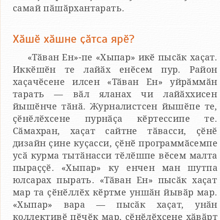
самай пӑшӑрхантарать.
Хӑшӗ хӑшне ҫӑтса ярӗ?
«Тӑван Ен»-пе «Хыпар» икӗ пысӑк хаҫат.
Иккӗшӗн те лайӑх енӗсем пур. Район
хаҫачӗсене илсен «Тӑван Ен» уйрӑммӑн
тарать — вӑл яланах чи лайӑххисен
йышӗнче тӑнӑ. Журналистсен йышӗпе те,
ҫӗнӗлӗхсене пурнӑҫа кӗртессипе те.
Сӑмахран, хаҫат сайтне тӑвасси, ҫӗнӗ
дизайн ҫине куҫасси, ҫӗнӗ программӑсемпе
усӑ курма тытӑнасси тӗлӗшпе вӗсем малта
пыраҫҫӗ. «Хыпар» ку енчен ман шутпа
юлсарах пырать. «Тӑван Ен» пысӑк хаҫат
мар та ҫӗнӗллӗх кӗртме уншӑн йывӑр мар.
«Хыпар» вара — пысӑк хаҫат, унӑн
коллективӗ пӗчӗк мар, ҫӗнӗлӗхсене хӑвӑрт