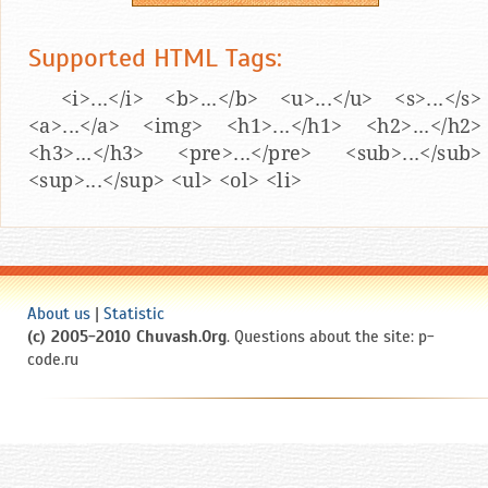
Supported HTML Tags:
<i>...</i> <b>...</b> <u>...</u> <s>...</s>
<a>...</a> <img> <h1>...</h1> <h2>...</h2>
<h3>...</h3> <pre>...</pre> <sub>...</sub>
<sup>...</sup> <ul> <ol> <li>
About us
|
Statistic
(c) 2005-2010 Chuvash.Org
. Questions about the site: p-
code.ru