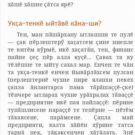
хӑшӗ хӑшне ҫӑтса ярӗ?
Укҫа-тенкӗ ыйтӑвӗ кӑна-ши?
Тен, ман пӑшӑрхану ытлашши те пулӗ
— ҫак пӗрлештерӳ хаҫатсем ҫине ниепле
те витӗм кӳрмӗ, икӗ хаҫатӑн, тен, финанс
пайне ҫеҫ пӗр алла куҫӗ… Ҫавах та ку
тӗлӗшпе те ыйту сахал мар. Енчен те чӑн
та укҫа-тенкӗ енчен йывӑрлӑхсем пулсан
(перлештернӗ чухне пире яланхи пекех
ҫапла ӑнлантарса пама тӑрӑшаҫҫӗ-ҫке)
тӗнчере ытларах чухне урӑхралах тӑваҫҫӗ
— предприятие икӗ пая пайлаҫҫӗ: пӗрине
тупӑшлисене параҫҫӗ те тепӗрне — пӗтӗм
тӑкаксене, парӑмсене. Ҫапла май
предприяти, калта хӑйӗн хӳрине татса
тарнӑ пек, тӑкаксенчен хӑтӑлать. Эпӗ