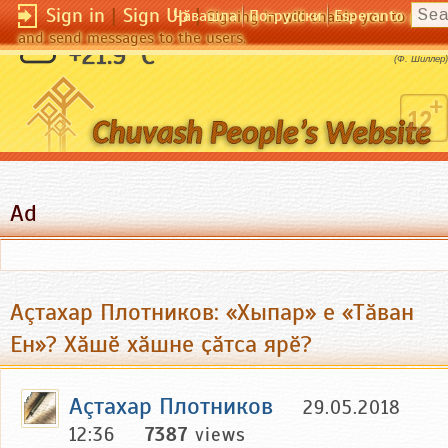
Sign in
|
Sign Up
|
Чӑвашла
По-русски
Esperanto
Signing in will enable you to pos
and send messages to the users.
Для хороших актеров нет плохих ролей.
+21.9 °C
(Ф. Шиллер)
Ad
Аçтахар Плотников: «Хыпар» е «Тӑван
Ен»? Хӑшӗ хӑшне ҫӑтса ярӗ?
Аçтахар Плотников
29.05.2018
12:36
7387
views