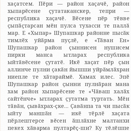
хаҫатсем. Пӗри — район хаҫачӗ, район
хыпарӗсене ҫутатаканскер, тепри —
республика хаҫачӗ. Вӗсене пӗр тӗвве
ҫыпӑҫтарсан мӗн пулса тухасси те паллӑ
мар. Е «Хыпар» Шупашкар районне пысӑк
тимлӗх уйӑрма пуҫлӗ, е «Тӑван Ен»
Шупашкар район ҫыннисен нушисем
пирки манса ытларах республика
ыйтӑвӗсене ҫутатӗ. Икӗ хаҫат пӗр ҫын
аллинче пулни ҫакӑн йышши уйрӑмлӑхран
ниепле те хӑтараймӗ. Хамах илес. Эпӗ
Шупашкар район ҫынни пулнӑран мана
хам район хыпарӗсене те «Чӑваш халӑх
сайтӗнче» ытларах ҫутатма туртать. Мӗн
тӑвӑн, ҫывӑхрах-ҫке… Ҫавӑнпа та чи пысӑк
ыйту маншӑн — икӗ тӗрлӗ хаҫата
пӗрлештерсе вӗсен ӑшлӑхне малтанхи
пекех хӑварма пултарӗҫ-ши? Ку тӗлӗшпе