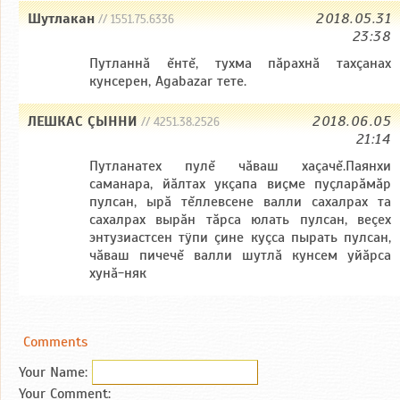
Шутлакан
2018.05.31
// 1551.75.6336
23:38
Путланнă ĕнтĕ, тухма пăрахнă тахçанах
кунсерен, Agabazar тете.
ЛЕШКАС ÇЫННИ
2018.06.05
// 4251.38.2526
21:14
Путланатех пулĕ чăваш хаçачĕ.Паянхи
саманара, йăлтах укçапа виçме пуçларăмăр
пулсан, ырă тĕллевсене валли сахалрах та
сахалрах вырăн тăрса юлать пулсан, веçех
энтузиастсен тÿпи çине куçса пырать пулсан,
чăваш пичечĕ валли шутлă кунсем уйăрса
хунă-няк
Comments
Your Name:
Your Comment: