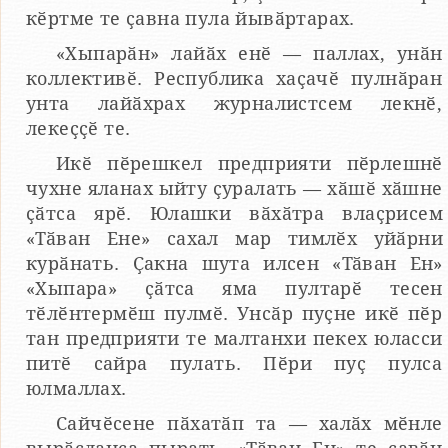
кӗртме те ҫавна пула йывӑртарах.
«Хыпарӑн» лайӑх енӗ — паллах, унӑн
коллективӗ. Республика хаҫачӗ пулнӑран
унта лайӑхрах журналистсем лекнӗ,
лекеҫҫӗ те.
Икӗ пӗрешкел предприяти пӗрлешнӗ
чухне яланах ыйту ҫуралать — хӑшӗ хӑшне
ҫӑтса ярӗ. Юлашки вӑхӑтра влаҫрисем
«Тӑван Ене» сахал мар тимлӗх уйӑрни
курӑнать. Ҫакна шута илсен «Тӑван Ен»
«Хыпара» ҫӑтса яма пултарӗ тесен
тӗлӗнтермӗш пулмӗ. Унсӑр пуҫне икӗ пӗр
тан предприяти те малтанхи пекех юласси
питӗ сайра пулать. Пӗри пуҫ пулса
юлмаллах.
Сайчӗсене пӑхатӑп та — халӑх мӗнле