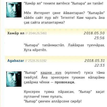
"Хамăр ял" тенипе витĕнсе "Хыпара" ан тапăн!
Мĕн Интернет çине йăвантаран? "Хыпарăн"
хăйĕн сайт пур вĕт Тетелте! Кам чарать ăна
çав сайта аталантарма?
Хамăр ял
2018.05.30
// 2044.26.3461
23:56
"Хыпара" тапăнмастăп. Лайăхрах тухччăрах.
Хута кĕретĕп.
Agabazar
2018.05.31
// 2328.26.0282
22:33
"Хыпар"
кашни кун
(куллен!) тухса тăма
тивĕçлĕ. Ăна эрнесерен тухакан кăларăма
çавăрма чĕнни —
провокаци.
Кунсерен тухма пăрахсан, "Хыпар" хаçат
путланчĕ теме пулать.
"Хыпар" çинчен аллăрсене сирĕр!