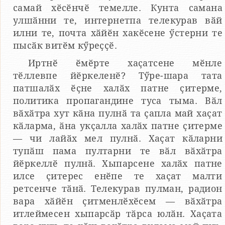
самай хӗсӗнчӗ темелле. Кунта самана
улшӑнни те, интернетпа телекурав вӑй
илни те, почта хӑйӗн хакӗсене ӳстерни те
пысӑк витӗм кӳреҫҫӗ.
Иртнӗ ӗмӗрте хаҫатсене мӗнле
тӗллевпе йӗркеленӗ? Тӳре-шара тата
патшалӑх ӗҫне халӑх патне ҫитерме,
политика пропагандине туса тыма. Вӑл
вӑхӑтра хут кӑна пулнӑ та ҫапла май хаҫат
кӑларма, ӑна укҫалла халӑх патне ҫитерме
— чи лайӑх мел пулнӑ. Хаҫат кӑларни
тупӑш пама пултарни те вӑл вӑхӑтра
йӗркеллӗ пулнӑ. Хыпарсене халӑх патне
илсе ҫитерес енӗпе те хаҫат малти
ретсенче тӑнӑ. Телекурав пулман, радион
вара хӑйӗн ҫитменлӗхӗсем — вӑхӑтра
итлеймесен хыпарсӑр тӑрса юлӑн. Хаҫата