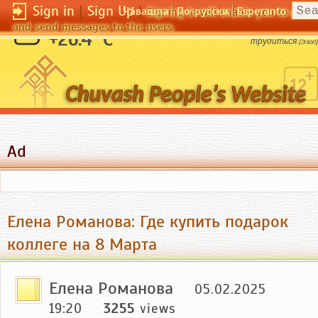
Sign in
|
Sign Up
|
Чӑвашла
По-русски
Esperanto
Signing in will enable you to pos
and send messages to the users.
Истинное сокровище людей - умение
+26.4 °C
трудиться.
(Эзоп)
Ad
Елена Романова: Где купить подарок
коллеге на 8 Марта
Елена Романова
05.02.2025
19:20
3255
views