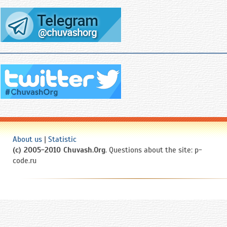
отставку с поста министра юстиции
России в знак несогласия с
Президентом РФ Борисом Ельциным
в ходе его борьбы с консервативным
Съездом народных депутатов РФ и
Верховным Советом РФ.
После отставки Федоров работал
председателем Московской коллегии
адвокатов.
В декабре 1993 года Федоров был
избран депутатом Госдумы РФ и
Президентом Чувашской Республики.
About us
|
Statistic
(c) 2005-2010 Chuvash.Org
. Questions about the site: p-
Возглавлял республику с 1994 по
code.ru
2010 год.
Федоров критиковал методы
«восстановления конституционного
порядка» в Чеченской Республике с
начала первой военной кампании РФ
в декабре 1994 года. В январе 1995