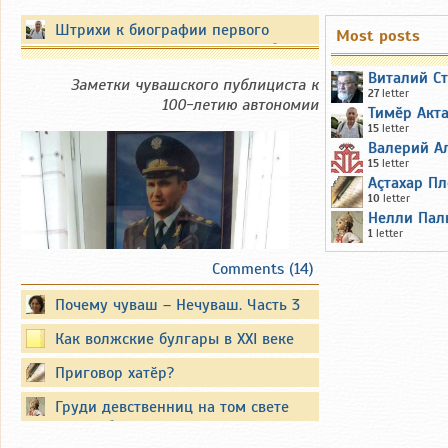
Штрихи к биографии первого
Most posts
Президента Чувашской Республики
Виталий С
Заметки чувашского публициста к
27
letter
100-летию автономии
Тимӗр Акт
15
letter
Валерий А
15
letter
Аçтахар Пл
10
letter
Нелли Пал
1
letter
Comments (14)
Почему чуваш – Нечуваш. Часть 3
Вместо предисловия
Как волжские булгары в XXI веке
татарами стали
Приговор хатӗр?
Существуют официальные
опубликованные биографии
Груди девственниц на том свете
известных политиков. Они также
кусать будут змеи злые...
публикуют свои воспоминания.