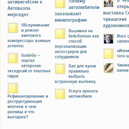
Почему
активисчӗсем е
драматический момент, когда при
откр
автолюбители
Автовазпа
сносе их родного дома бульдозером,
выставка С
заказывают
мерседес
его отец пытался помешать этому с
чувашских
винилографию
топором в руках со слезами на
художнико
Обслуживание
глазах.
и ремонт
Вышивка на
винтового
бейсболках как
Инҫе 
Семья Федоровых переехала в
компрессора: важные
способ
сипле
другую деревню — Миснеры
аспекты
персонализации
Чебоксарского района ЧАССР.
«Илем
аксессуаров для
GuideGo —
тата 
сотрудников
портал
Чикме
авторских
Как для кухни
килни
экскурсий от опытных
правильно
гидов
выбрать
встроенную вытяжку
Услуга проката
автомобиля
Рефинансирование и
реструктуризация
ипотеки: в чем
разница и что
выгоднее?
В 2019 году автор этих строк побывал