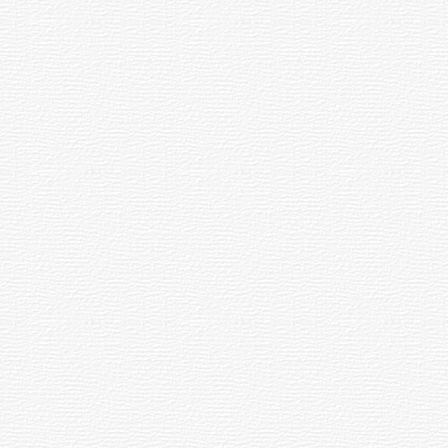
года в Чебоксарах Федоров
организовал встречу руководителей
ряда регионов РФ.
Последующая деятельность
Федорова известна и изложена в
Чувашской Энциклопедии и
Википедии. В настоящее время
Федоров является членом Совета
Федерации от исполнительной
власти Чувашской Республики.
Строительство химкомбината
В конце 1950-х годов ЦК КПСС и
правительство СССР решили
построить в Чувашии крупный
химкомбинат для производства
химического оружия неподалеку от
берега Волги около устьев рек
Кукшум и Цивиль в густонаселенной
местности.