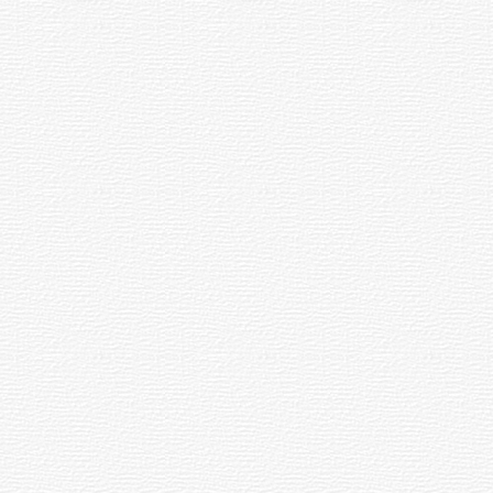
Союзные власти проигнорировали
ущерб природе и населению в
живописной местности.
Для строителей химкомбината
начали строить город-спутник
Чебоксар, позднее названный
Новочебоксарском.
Трагедия 13 снесенных
чувашских деревень