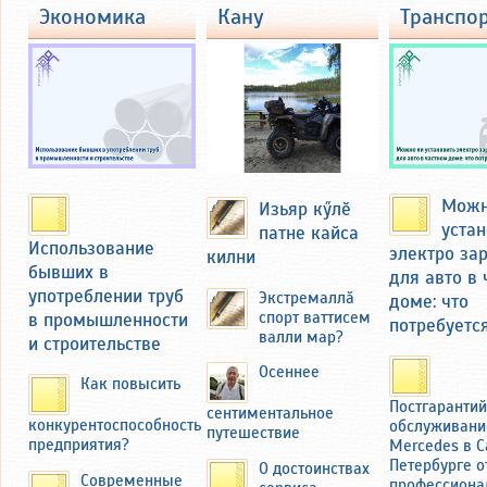
там и осмотрел бывшую усадьбу
экономика
кану
транспо
Федоровых с большим огородом
около 40 соток. Там семья
выращивала картофель и ранние
зелень и овощи на продажу на
базаре в Чебоксарах и
Новочебоксарске. Продукцию
вывозили на мотоцикле с коляской
через мост над речкой Кукшум.
Можн
Изьяр кӳлӗ
устан
патне кайса
Использование
электро за
килни
бывших в
для авто в
употреблении труб
Экстремаллӑ
доме: что
в промышленности
спорт ваттисем
потребуетс
валли мар?
и строительстве
Осеннее
Как повысить
Постгаранти
сентиментальное
конкурентоспособность
обслуживани
путешествие
предприятия?
Mercedes в С
Николай Фёдоров вспоминал, как он
Петербурге о
О достоинствах
Современные
профессиона
иногда, помогая отцу, сам продавал