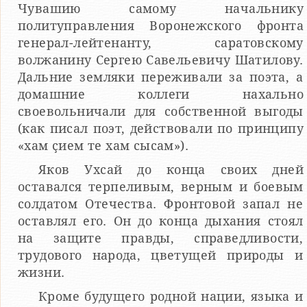
Чувашию самому начальнику
политуправления Воронежского фронта
генерал-лейтенанту, саратовскому
волжанину Сергею Савельевичу Шатилову.
Дальние земляки переживали за поэта, а
домашние коллеги нахально
своевольничали для собственной выгоды
(как писал поэт, действовали по принципу
«хам ҫием те хам сысам»).
Яков Ухсай до конца своих дней
оставался терпеливым, верным и боевым
солдатом Отечества. Фронтовой запал не
оставлял его. Он до конца дыхания стоял
на защите правды, справедливости,
трудового народа, цветущей природы и
жизни.
Кроме будущего родной нации, языка и