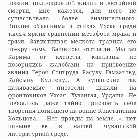
поэзии, полнокровной жизни и достойной
смерти, мне кажется, для него не
существовало более значительного.
Вполне объяснима в стихах Ухсая среди
тысяч ярких сравнений метафора мрака и
грязи. Завистливая мелкота травила его
по-крупному. Башкиры отстояли Мустая
Карима от клеветы, кавказцы не
позорились жалобами на присвоение
звания Героя Соцтруда Расулу Гамзатову,
Кайсыну Кулиеву… А чувашские так
называемые писатели напали на
фронтовиков Ухсая, Хузангая, Урдаша. Не
побоялись даже тайно присвоить себе
творения погибшего на войне Константина
Кольцова… «Нет правды на земле…», нет
поныне ее в нашей чувашской
литературной среде.