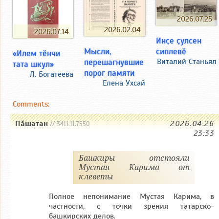
2026.07.25
2026.02.04
2026.07.14
Инҫе ҫулсен
Мысли,
сиплевӗ
«Илем тӗнчи
перешагнувшие
Виталий Станьял
тата шкул»
порог памяти
Л. Богатеева
Елена Ухсай
Comments:
Пăшатан
2026.04.26
// 3411.11.7550
23:33
Башкиры отстояли
Мустая Карима от
клеветы
Полное непонимание Мустая Карима, в
частности, с точки зрения татарско-
башкирских делов.