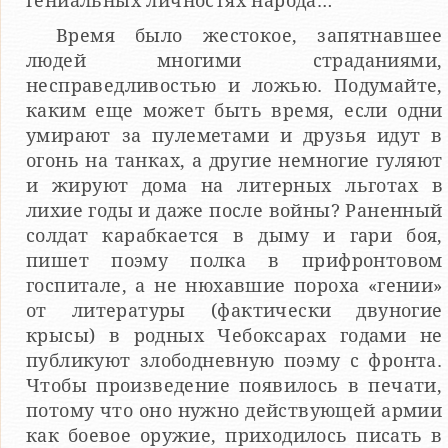
гениальных личностях народа…
Время было жестокое, запятнавшее
людей многими страданиями,
несправедливостью и ложью. Подумайте,
каким еще может быть время, если одни
умирают за пулеметами и друзья идут в
огонь на танках, а другие немногие гуляют
и жируют дома на литерных льготах в
лихие годы и даже после войны? Раненный
солдат карабкается в дыму и гари боя,
пишет поэму полка в прифронтовом
госпитале, а не нюхавшие пороха «гении»
от литературы (фактически двуногие
крысы) в родных Чебоксарах годами не
публикуют злободневную поэму с фронта.
Чтобы произведение появилось в печати,
потому что оно нужно действующей армии
как боевое оружие, приходилось писать в