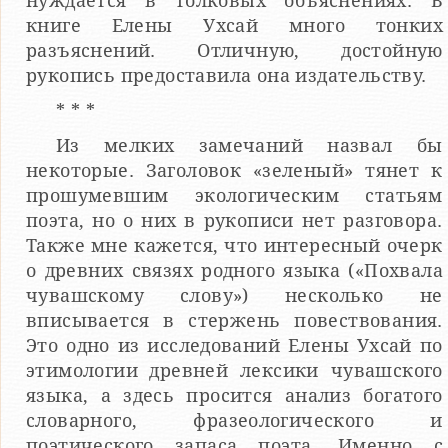
нуждается в толковых объяснениях. В
книге Елены Ухсай много тонких
разъяснений. Отличную, достойную
рукопись предоставила она издательству.
* * *
Из мелких замечаний назвал бы
некоторые. Заголовок «зеленый» тянет к
прошумевшим экологическим статьям
поэта, но о них в рукописи нет разговора.
Также мне кажется, что интересный очерк
о древних связях родного языка («Похвала
чувашскому слову») несколько не
вписывается в стержень повествования.
Это одно из исследований Елены Ухсай по
этимологии древней лексики чувашского
языка, а здесь просится анализ богатого
словарного, фразеологического и
поэтического запаса поэта. Именно с