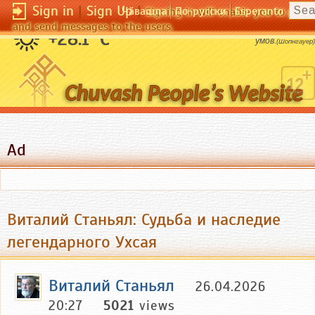
Sign in
|
Sign Up
|
Чӑвашла
По-русски
Esperanto
Signing in will enable you to pos
and send messages to the users.
Одиночество - удел всех выдающихся
+28.1 °C
умов.
(Шопнгауер)
Ad
Виталий Станьял: Судьба и наследие
легендарного Ухсая
Виталий Станьял
26.04.2026
20:27
5021
views