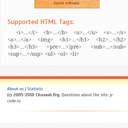
layout software.
Supported HTML Tags:
<i>...</i> <b>...</b> <u>...</u> <s>...</s>
<a>...</a> <img> <h1>...</h1> <h2>...</h2>
<h3>...</h3> <pre>...</pre> <sub>...</sub>
<sup>...</sup> <ul> <ol> <li>
About us
|
Statistic
(c) 2005-2010 Chuvash.Org
. Questions about the site: p-
code.ru