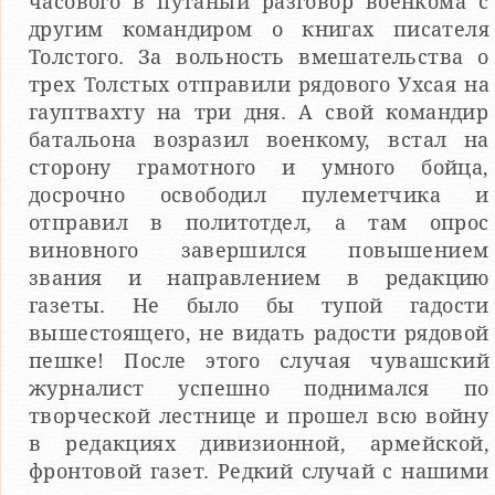
часового в путаный разговор военкома с
другим командиром о книгах писателя
Толстого. За вольность вмешательства о
трех Толстых отправили рядового Ухсая на
гауптвахту на три дня. А свой командир
батальона возразил военкому, встал на
сторону грамотного и умного бойца,
досрочно освободил пулеметчика и
отправил в политотдел, а там опрос
виновного завершился повышением
звания и направлением в редакцию
газеты. Не было бы тупой гадости
вышестоящего, не видать радости рядовой
пешке! После этого случая чувашский
журналист успешно поднимался по
творческой лестнице и прошел всю войну
в редакциях дивизионной, армейской,
фронтовой газет. Редкий случай с нашими