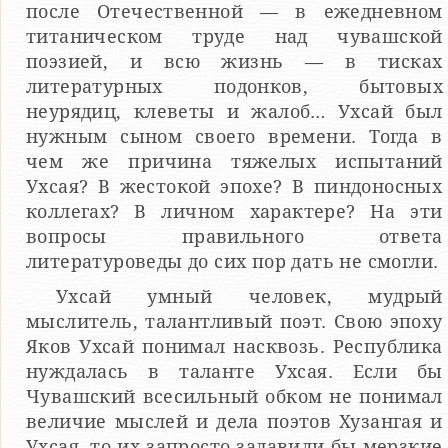
после Отечественной — в ежедневном
титаническом труде над чувашской
поэзией, и всю жизнь — в тисках
литературных подонков, бытовых
неурядиц, клеветы и жалоб… Ухсай был
нужным сыном своего времени. Тогда в
чем же причина тяжелых испытаний
Ухсая? В жестокой эпохе? В пиндоносных
коллегах? В личном характере? На эти
вопросы правильного ответа
литературоведы до сих пор дать не смогли.
Ухсай умный человек, мудрый
мыслитель, талантливый поэт. Свою эпоху
Яков Ухсай понимал насквозь. Республика
нуждалась в таланте Ухсая. Если бы
Чувашский всесильный обком не понимал
величие мыслей и дела поэтов Хузангая и
Ухсая, то их запросто задавили бы мерзкие