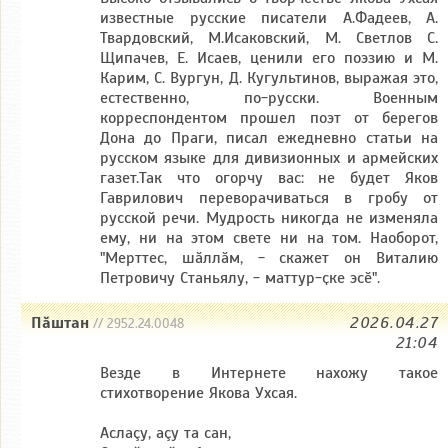
известные русские писатели А.Фадеев, А.
Твардовский, М.Исаковский, М. Светлов С.
Щипачев, Е. Исаев, ценили его поэзию и М.
Карим, С. Вургун, Д. Кугультинов, выражая это,
естественно, по-русски. Военным
корреспондентом прошел поэт от берегов
Дона до Праги, писал ежедневно статьи на
русском языке для дивизионных и армейских
газет.Так что огорчу вас: не будет Яков
Гаврилович переворачиваться в гробу от
русской речи. Мудрость никогда не изменяла
ему, ни на этом свете ни на том. Наоборот,
"Мерттес, шӑллӑм, - скажет он Виталию
Петровичу Станьялу, - маттур-ҫке эсӗ".
Пăштан
2026.04.27
// 2952.24.0048
21:04
Bезде в Интернете нахожу такое
стихотворение Якова Ухсая.
Аслаçу, аçу та сан,