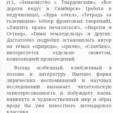
гг.), «Знакомство с Твардовским», «Все
дороги ведут в Симбирск» (работа в
педучилище), «Хура элчел», «Тетрадь за
голенищем» (обзор фронтовых творений),
«Лишить права печататься!», «Нарспи и
Сетнер», «Гимн земледельцу» и другие.
Достаточно подробно остановилась автор
на темах «природа», «грачи», «Слакбаш»,
интересуется отдельно сюжетом,
композицией произведений.
Взгляд особенный, влюбленный в
поэзию и литературу. Именно форма
лирических воспоминаний и научных
исследований вызывает читательскую
заинтересованность и побуждает вновь
вникнуть в художественный мир и образ
вроде бы уже известного легендарного
классика.