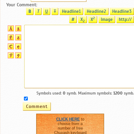
Your Comment:
B
T
U
T
Headline1
Headline2
Headline3
2
#
X
X
Image
http://
2
Symbols used:
0
symb. Maximum symbols:
1200
symb.
CLICK HERE
to
choose from a
number of free
Chuvash keyboard