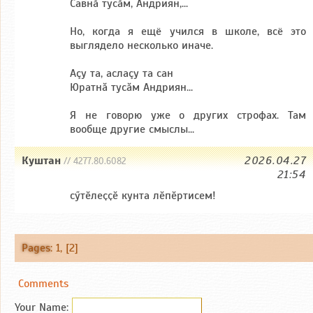
Савнă тусăм, Андриян,...
Но, когда я ещё учился в школе, всё это
выглядело несколько иначе.
Аçу та, аслаçу та сан
Юратнă тусăм Андриян...
Я не говорю уже о других строфах. Там
вообще другие смыслы...
Куштан
2026.04.27
// 4277.80.6082
21:54
сӳтӗлеҫҫӗ кунта лӗпӗртисем!
Pages
:
1
, [2]
Comments
Your Name: