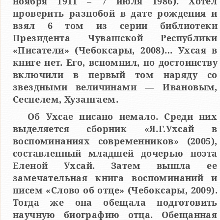
ноября 1911 – 7 июля 1986). Хотел
проверить разнобой в дате рождения и
взял 6 том из серии библиотеки
Президента Чувашской Республики
«Писатели» (Чебоксары, 2008)… Ухсая в
книге нет. Его, вспомнил, по достоинству
включили в первый том наряду со
звездными величинами — Ивановым,
Сеспелем, Хузангаем.
Об Ухсае писано немало. Среди них
выделяется сборник «Я.Г.Ухсай в
воспоминаниях современников» (2005),
составленный младшей дочерью поэта
Еленой Ухсай. Затем вышла ее
замечательная книга воспоминаний и
писем «Слово об отце» (Чебоксары, 2009).
Тогда же она обещала подготовить
научную биографию отца. Обещанная