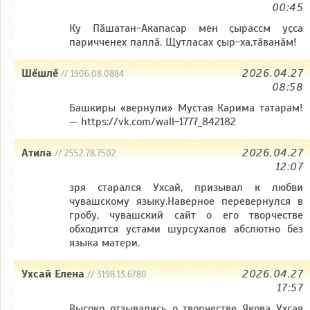
00:45
Ку Пӑшатан-Акапасар мён ҫырассм уҫса
паричченех паллӑ. Щутласах ҫыр-ха,тӑванӑм!
Шĕшлĕ
2026.04.27
// 1906.08.0884
08:58
Башкиры «вернули» Мустая Карима татарам!
— https://vk.com/wall-1777_842182
Атила
2026.04.27
// 2552.78.7502
12:07
зря старался Ухсай, призывал к любви
чувашскому языку.Наверное перевернулся в
гробу, чувашский сайт о его творчестве
обходится устами шурсухалов абслютно без
языка матери.
Ухсай Елена
2026.04.27
// 3198.13.6780
17:57
Высоко отзывались о творчестве Якова Ухсая