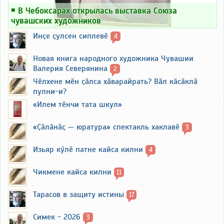
￭
В Чебоксарах открылась выставка Союза
чувашских художников
Инҫе ҫулсен сиплевӗ
4
Новая книга народного художника Чувашии
Валерия Северянина
2
Чӗлхене мӗн ҫӑлса хӑварайрать? Вӑл кӑсӑклӑ
пулни-и?
«Илем тӗнчи тата шкул»
«Ҫӑлӑнӑҫ — юратура» спектакль хаклавӗ
3
Изьяр кӳлӗ патне кайса килни
4
Чикмене кайса килни
11
Тарасов в защиту истины
17
Симек - 2026
3