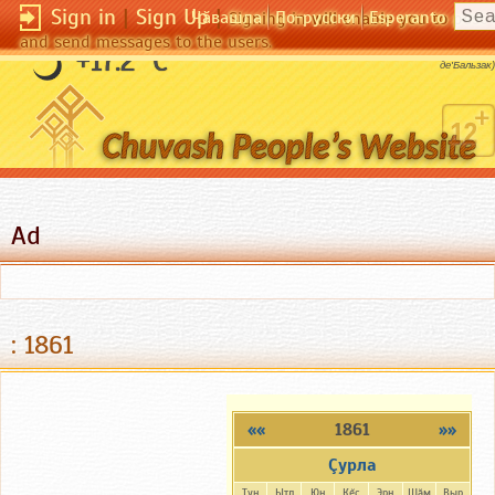
Sign in
|
Sign Up
|
Чӑвашла
По-русски
Esperanto
Signing in will enable you to pos
and send messages to the users.
Каждого влечет его страсть.
+17.2 °C
(Оноре
де'Бальзак)
Ad
: 1861
««
1861
»»
Çурла
Тун
Ытл
Юн
Кĕç
Эрн
Шăм
Выр