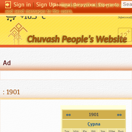
Sign in
|
Sign Up
|
Чӑвашла
По-русски
Esperanto
Signing in will enable you to pos
and send messages to the users.
Многознание не научает уму.
+16.3 °C
(Гераклит
Эфесский)
Ad
: 1901
««
1901
»»
Çурла
Тун
Ытл
Юн
Кĕç
Эрн
Шăм
Выр