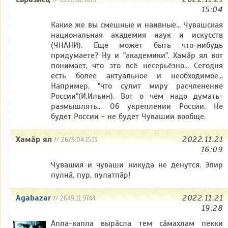
// 1855.68.3619
15:04
Какие же вы смешные и наивные... Чувашская
национальная академия наук и искусств
(ЧНАНИ). Еще может быть что-нибудь
придумаете? Ну и "академики". Хамăр ял вот
понимает, что это всё несерьёзно... Сегодня
есть более актуальное и необходимое...
Например, "что сулит миру расчленение
России"(И.Ильин). Вот о чём надо думать-
размышлять... Об укреплении России. Не
будет России - не будет Чувашии вообще.
Хамӑр ял
2022.11.21
// 2673.04.1513
16:09
Чувашия и чуваши никуда не денутся. Эпир
пулнӑ, пур, пулатпӑр!
Agabazar
2022.11.21
// 2649.11.9744
19:28
Апла-капла вырăсла тем сăмахлам пекки