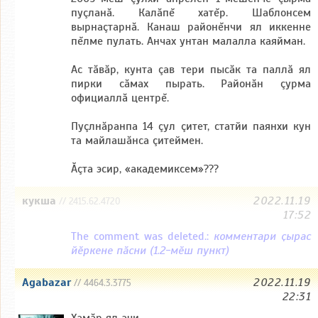
пуçланă. Калăпĕ хатĕр. Шаблонсем
вырнаçтарнă. Канаш районĕнчи ял иккенне
пĕлме пулать. Анчах унтан малалла каяйман.
Ас тăвăр, кунта çав тери пысăк та паллă ял
пирки сăмах пырать. Районăн çурма
официаллă центрĕ.
Пуçлнăранпа 14 çул çитет, статйи паянхи кун
та майлашăнса çитеймен.
Ăçта эсир, «академиксем»???
кукша
2022.11.19
// 2415.62.4720
17:52
The comment was deleted.:
комментари ҫырас
йӗркене пӑсни (1.2-мӗш пункт)
Agabazar
2022.11.19
// 4464.3.3775
22:31