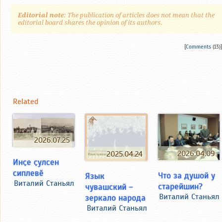
Editorial note
: The publication of articles does not mean that the
editorial board shares the opinion of its authors.
[
Comments
(13)]
Related
2026.07.25
2026.04.09
2025.04.24
Инҫе ҫулсен
сиплевӗ
Что за душой у
Язык
Виталий Станьял
старейшин?
чувашский –
Виталий Станьял
зеркало народа
Виталий Станьял