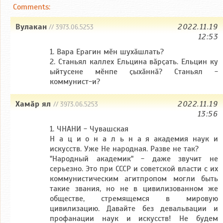
Comments:
Вулакан
2022.11.19
// 3973.06.5253
12:53
1. Вара Ерагин мӗн шухӑшлать?
2. Станьял каллех Ельцина вӑрҫать. Ельцин ку
ыйтусене мӗнпе ҫыхӑннӑ? Станьял -
коммунист-и?
Хамӑр ял
2022.11.19
// 3973.06.5253
13:56
1. ЧНАНИ - Чувашская
Н а ц и о н а л ь н а я академия наук и
искусств. Уже Не народная. Разве не так?
"Народный академик" - даже звучит не
серьезно. Это при СССР и советской власти с их
коммунистическим агитпропом могли быть
такие звания, но не в цивилизованном же
обществе, стремящемся в мировую
цивилизацию. Давайте без девальвации и
профанации наук и искусств! Не будем