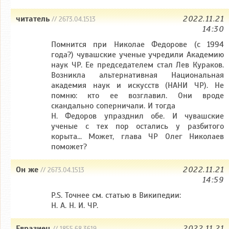
читатель
2022.11.21
// 2673.04.1513
14:30
Помнится при Николае Федорове (с 1994
года?) чувашские ученые учредили Академию
наук ЧР. Ее председателем стал Лев Кураков.
Возникла альтернативная Национальная
академия наук и искусств (НАНИ ЧР). Не
помню: кто ее возглавил. Они вроде
скандально соперничали. И тогда
Н. Федоров упразднил обе. И чувашские
ученые с тех пор остались у разбитого
корыта... Может, глава ЧР Олег Николаев
поможет?
Он же
2022.11.21
// 2673.04.1513
14:59
P.S. Точнее см. статью в Википедии:
Н. А. Н. И. ЧР.
Евразиец
2022.11.21