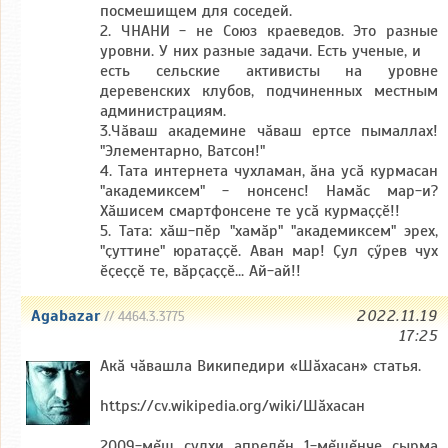
посмешищем для соседей.
2. ЧНАНИ - не Союз краеведов. Это разные
уровни. У них разные задачи. Есть ученые, и
есть сельские активисты на уровне
деревенских клубов, подчиненных местным
администрациям.
3.Чӑваш академине чӑваш ертсе пымаллах!
"Элементарно, Ватсон!"
4. Тата интернета чухламан, ӑна усӑ курмасан
"академиксем" - нонсенс! Намӑс мар-и?
Хӑшисем смартфонсене те усӑ курмаҫҫӗ!!
5. Тата: хӑш-пӗр "хамӑр" "академиксем" эрех,
"ҫуттине" юратаҫҫӗ. Аван мар! Ҫул ҫӳрев чух
ӗҫеҫҫӗ те, вӑрҫаҫҫӗ... Ай-ай!!
Agabazar
2022.11.19
// 4464.3.3775
17:25
Акă чăвашла Википедири «Шăхасан» статья.
https://cv.wikipedia.org/wiki/Шăхасан
2009-мĕш çулхи апрелĕн 1-мĕшĕнче çырма