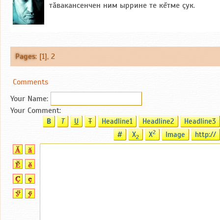
тăвакансенчен ним ыррине те кĕтме çук.
Pages
: [1],
2
Comments
Your Name:
Your Comment:
B
T
U
T
Headline1
Headline2
Headline3
2
#
X
X
Image
http://
2