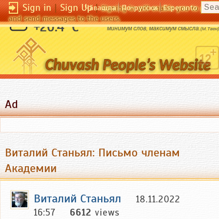
Sign in
|
Sign Up
|
Чӑвашла
По-русски
Esperanto
Signing in will enable you to pos
and send messages to the users.
Правильная дозировка афоризмов:
+20.4 °C
минимум слов, максимум смысла.
(М.Твен)
Ad
Виталий Станьял: Письмо членам
Академии
Виталий Станьял
18.11.2022
16:57
6612
views