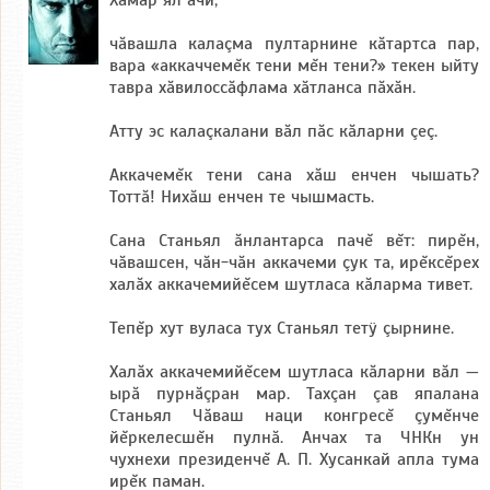
Хамăр ял ачи,
чăвашла калаçма пултарнине кăтартса пар,
вара «аккаччемĕк тени мĕн тени?» текен ыйту
тавра хăвилоссăфлама хăтланса пăхăн.
Атту эс калаçкалани вăл пăс кăларни çеç.
Аккачемĕк тени сана хăш енчен чышать?
Тоттă! Нихăш енчен те чышмасть.
Сана Станьял ăнлантарса пачĕ вĕт: пирĕн,
чăвашсен, чăн-чăн аккачеми çук та, ирĕксĕрех
халăх аккачемийĕсем шутласа кăларма тивет.
Тепĕр хут вуласа тух Станьял тетÿ çырнине.
Халăх аккачемийĕсем шутласа кăларни вăл —
ырă пурнăçран мар. Тахçан çав япалана
Станьял Чăваш наци конгресĕ çумĕнче
йĕркелесшĕн пулнă. Анчах та ЧНКн ун
чухнехи президенчĕ А. П. Хусанкай апла тума
ирĕк паман.