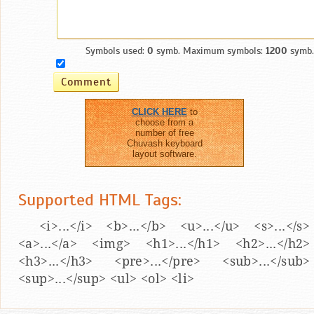
Symbols used:
0
symb. Maximum symbols:
1200
symb.
CLICK HERE
to
choose from a
number of free
Chuvash keyboard
layout software.
Supported HTML Tags:
<i>...</i> <b>...</b> <u>...</u> <s>...</s>
<a>...</a> <img> <h1>...</h1> <h2>...</h2>
<h3>...</h3> <pre>...</pre> <sub>...</sub>
<sup>...</sup> <ul> <ol> <li>