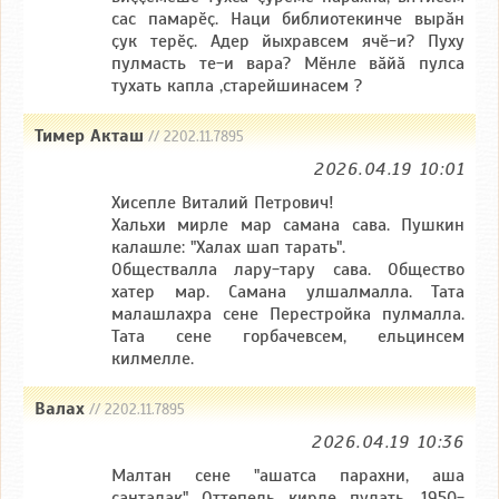
сас памарӗҫ. Наци библиотекинче вырӑн
ҫук терӗҫ. Адер йыхравсем ячӗ-и? Пуху
пулмасть те-и вара? Мӗнле вӑйӑ пулса
тухать капла ,старейшинасем ?
Тимер Акташ
// 2202.11.7895
2026.04.19 10:01
Хисепле Виталий Петрович!
Хальхи мирле мар самана сава. Пушкин
калашле: "Халах шап тарать".
Обществалла лару-тару сава. Общество
хатер мар. Самана улшалмалла. Тата
малашлахра сене Перестройка пулмалла.
Тата сене горбачевсем, ельцинсем
килмелле.
Валах
// 2202.11.7895
2026.04.19 10:36
Малтан сене "ашатса парахни, аша
санталак" Оттепель кирле пулать. 1950-