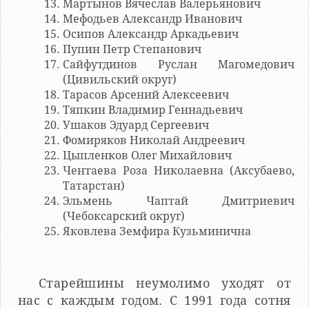
Мартынов Вячеслав Валерьянович
Мефодьев Александр Иванович
Осипов Александр Аркадьевич
Пупин Петр Степанович
Сайфутдинов Руслан Магомедович
(Цивильский округ)
Тарасов Арсений Алексеевич
Тяпкин Владимир Геннадьевич
Ушаков Эдуард Сергеевич
Фомиряков Николай Андреевич
Цыпленков Олег Михайлович
Чентаева Роза Николаевна (Аксубаево,
Татарстан)
Эльмень Чаптай Дмитриевич
(Чебоксарский округ)
Яковлева Земфира Кузьминична
Старейшины неумолимо уходят от
нас с каждым годом. С 1991 года сотня