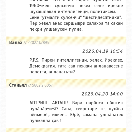
1960-меш сулсенчи пекех сене ирекле
шухашлакан интеллигенци, политиксем.
Сене "утмалти сулсенчи" "шестидесятники".
Пер хевел анас сершыври халахра та сакан
пекри улшанусем пулна.
Валах
// 2202.11.7895
2026.04.19 10:54
P.P.S. Пирен интеллигенци, халах, Иреклех,
Демократия, тата сак пеккки анланавесене
пелет-и, анланать-и?
Станьял
// 5802.2.6057
2026.04.20 14:00
АПТРИШ, АКТАШ! Вара парӑнса пӑштик
пулӑпӑр-и-ӑ? Сана, секретаре те, пухӑва
чӗнмерӗҫ иккен... Юрӗ, самана улшӑнатех
пулмалла ҫав !