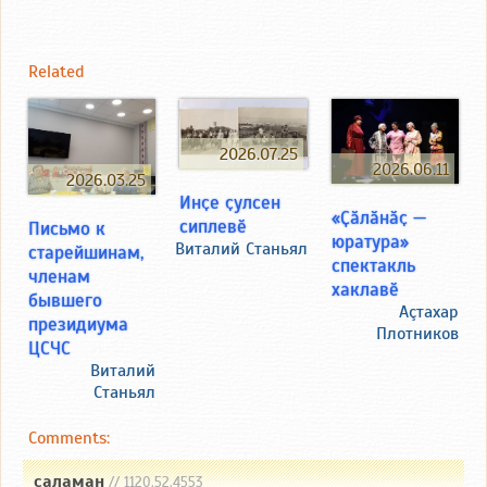
Related
2026.07.25
2026.06.11
2026.03.25
Инҫе ҫулсен
«Ҫӑлӑнӑҫ —
сиплевӗ
Письмо к
юратура»
Виталий Станьял
старейшинам,
спектакль
членам
хаклавӗ
бывшего
Аçтахар
президиума
Плотников
ЦСЧС
Виталий
Станьял
Comments:
саламан
// 1120.52.4553