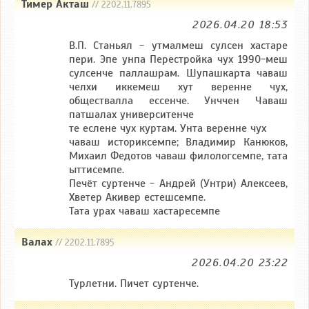
Тимер Акташ
// 2202.11.7895
2026.04.20 18:53
В.П. Станьял - утмалмеш сулсен хастаре
пери. Эпе унпа Перестройка чух 1990-меш
сулсенче паллашрам. Шупашкарта чаваш
челхи иккемеш хут веренне чух,
обществалла ессенче. Унччен Чаваш
патшалах университенче
те еслене чух куртам. Унта веренне чух
чаваш историксемпе; Владимир Канюков,
Михаил Федотов чаваш филологсемпе, тата
ыттисемпе.
Печёт суртенче - Андрей (Унтри) Алексеев,
Хветер Акивер естешсемпе.
Тата урах чаваш хастаресемпе
Валах
// 2202.11.7895
2026.04.20 23:22
Турлетни. Пичет суртенче.