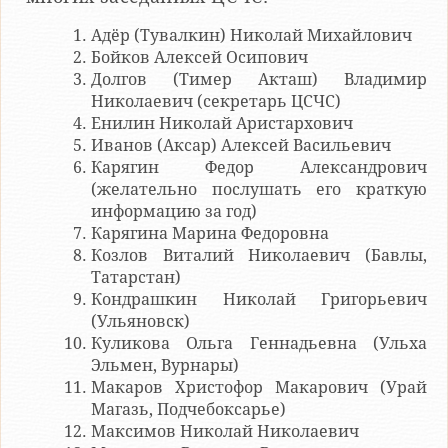
Адёр (Тувалкин) Николай Михайлович
Бойков Алексей Осипович
Долгов (Тимер Акташ) Владимир
Николаевич (секретарь ЦСЧС)
Енилин Николай Аристархович
Иванов (Аксар) Алексей Васильевич
Карягин Федор Александрович
(желательно послушать его краткую
информацию за год)
Карягина Марина Федоровна
Козлов Виталий Николаевич (Бавлы,
Татарстан)
Кондрашкин Николай Григорьевич
(Ульяновск)
Куликова Ольга Геннадьевна (Ульха
Эльмен, Вурнары)
Макаров Христофор Макарович (Урай
Магазь, Подчебоксарье)
Максимов Николай Николаевич