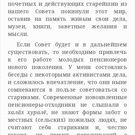
почетных и действующих старейшин из
нашего Совета покинули этот мир,
оставив на память живым свои дела,
музеи, книги, заветные желания и
мысли.
Если Совет будет и в дальнейшем
существовать, то необходимо привлечь
к его работе молодых пенсионеров
нового поколения. У меня состоялись
беседы с некоторыми активистами дела,
и сложилось впечатление, что они ныне
сомневаются в пользе советоваться со
стариками. Современные новоявленные
пенсионеры-отходники не слышали о
халӑх хуралӗ
, не знают формы забот о
местных (сельских) пожилых людях, не
считают себя стариками и, честно
говоря, не имеют переживаний о