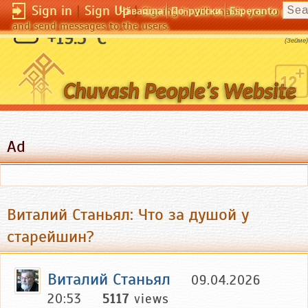
Sign in
|
Sign Up
|
Чӑвашла
По-русски
Esperanto
Signing in will enable you to pos
and send messages to the users.
Тот не живет, кто страшиться смерти.
+19.5 °C
(Зейме)
Ad
Виталий Станьял: Что за душой у
старейшин?
Виталий Станьял
09.04.2026
20:53
5117
views