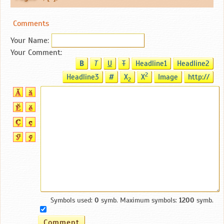
Comments
Your Name:
Your Comment:
B
T
U
T
Headline1
Headline2
2
Headline3
#
X
X
Image
http://
2
Symbols used:
0
symb. Maximum symbols:
1200
symb.