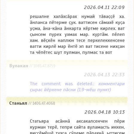
2026.04.11 22:09
решалне халӑхсӑрах нумай тӑваҫҫӗ ха.
ӑнланса пӗтерме ҫук. ваттисен сӑмахӗ куҫа
уҫма, ӑна-кӑна ӑнкарта кӗртме кирлех. ват
ҫынсем пурех ухмах мар. куртӑм. пӗлеп
хам. вӗҫкӗн наплюн тесе перкелеккенсене
ватти кирлӗ мар ӗнтӗ эп ват тисене нихҫан
та чӗпӗтес шут пулман, пулмас та вот
Вулакан
// 1085.47.8759
2026.04.13 22:33
The comment was deleted.:
комментари
ҫырас йӗркене пӑсни (1.9-мӗш пункт)
Станьял
// 1406.47.4068
2026.04.18 10:13
Статьяра асӑннӑ аксакалсенчен пӗри
курман терӗ, тепри сайта вуламасть иккен,
виҫҫӗмӗшӗ тухса ҫӳреме пӑрахнӑ, ыттисем