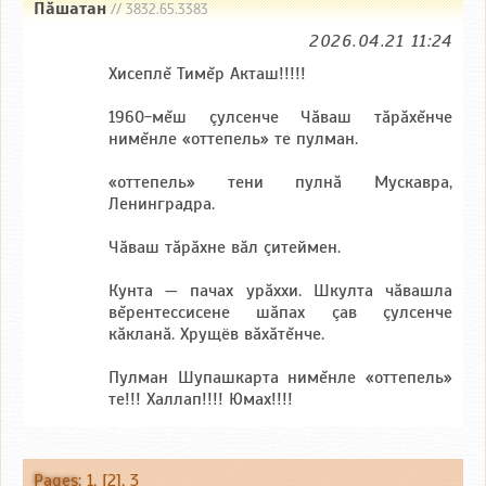
Пăшатан
// 3832.65.3383
2026.04.21 11:24
Хисеплĕ Тимĕр Акташ!!!!!
1960-мĕш çулсенче Чăваш тăрăхĕнче
нимĕнле «оттепель» те пулман.
«оттепель» тени пулнă Мускавра,
Ленинградра.
Чăваш тăрăхне вăл çитеймен.
Кунта — пачах урăххи. Шкулта чăвашла
вĕрентессисене шăпах çав çулсенче
кăкланă. Хрущёв вăхăтĕнче.
Пулман Шупашкарта нимĕнле «оттепель»
те!!! Халлап!!!! Юмах!!!!
Pages
:
1
, [2],
3