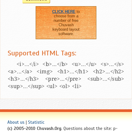
CLICK HERE
to
choose from a
number of free
Chuvash
keyboard layout
software.
Supported HTML Tags:
<i>...</i> <b>...</b> <u>...</u> <s>...</s>
<a>...</a> <img> <h1>...</h1> <h2>...</h2>
<h3>...</h3> <pre>...</pre> <sub>...</sub>
<sup>...</sup> <ul> <ol> <li>
About us
|
Statistic
(c) 2005-2010 Chuvash.Org
. Questions about the site: p-