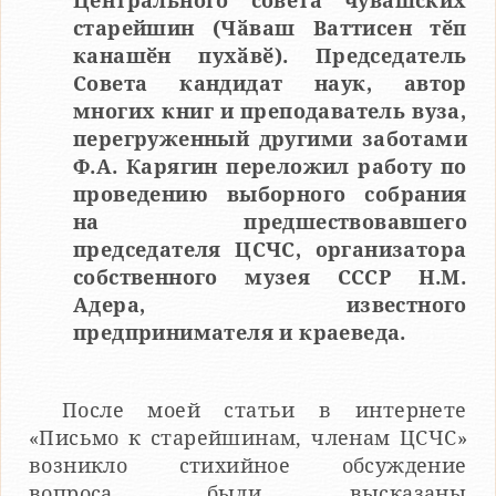
Центрального совета чувашских
старейшин (Чӑваш Ваттисен тӗп
канашӗн пухӑвӗ). Председатель
Совета кандидат наук, автор
многих книг и преподаватель вуза,
перегруженный другими заботами
Ф.А. Карягин переложил работу по
проведению выборного собрания
на предшествовавшего
председателя ЦСЧС, организатора
собственного музея СССР Н.М.
Адера, известного
предпринимателя и краеведа.
После моей статьи в интернете
«Письмо к старейшинам, членам ЦСЧС»
возникло стихийное обсуждение
вопроса, были высказаны