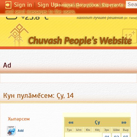
Sign in
|
Sign Up
|
Чӑвашла
По-русски
Esperanto
Signing in will enable you to pos
and send messages to the users.
Кто долго раздумывает, не всегда
+25.8 °C
находит лучшее решение.
(И. Гете)
Ad
Кун пулăмĕсем: Çу, 14
Хыпарсем
««
Çу
»»
Тун
Ытл
Юн
Кĕç
Эрн
Шăм
Выр
Add