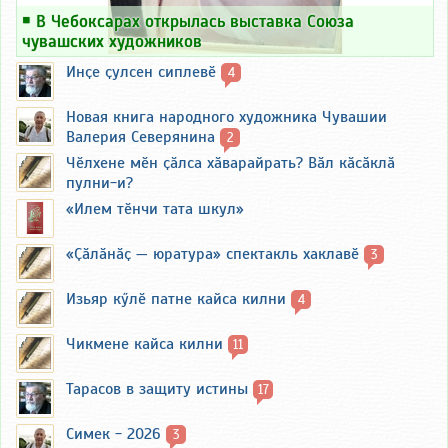
￭
В Чебоксарах открылась выставка Союза
чувашских художников
Инҫе ҫулсен сиплевӗ
4
Новая книга народного художника Чувашии
Валерия Северянина
2
Чӗлхене мӗн ҫӑлса хӑварайрать? Вӑл кӑсӑклӑ
пулни-и?
«Илем тӗнчи тата шкул»
«Ҫӑлӑнӑҫ — юратура» спектакль хаклавӗ
3
Изьяр кӳлӗ патне кайса килни
4
Чикмене кайса килни
11
Тарасов в защиту истины
17
Симек - 2026
3