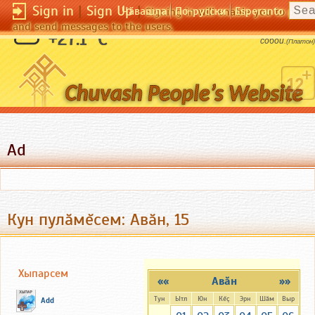
Sign in
|
Sign Up
|
Чӑвашла
По-русски
Esperanto
Signing in will enable you to pos
and send messages to the users.
Нет большей победы, чем победа над
+27.1 °C
собой.
(Платон)
Ad
Кун пулăмĕсем: Авăн, 15
Хыпарсем
««
Авăн
»»
Тун
Ытл
Юн
Кĕç
Эрн
Шăм
Выр
Add