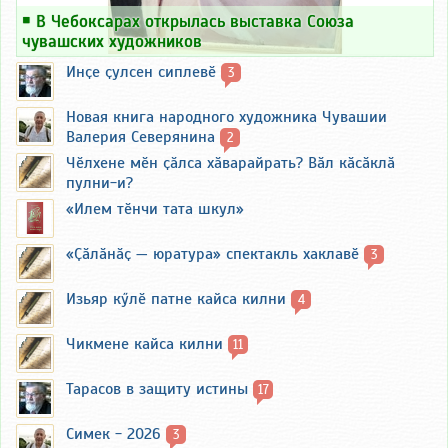
￭
В Чебоксарах открылась выставка Союза
чувашских художников
Инҫе ҫулсен сиплевӗ
3
Новая книга народного художника Чувашии
Валерия Северянина
2
Чӗлхене мӗн ҫӑлса хӑварайрать? Вӑл кӑсӑклӑ
пулни-и?
«Илем тӗнчи тата шкул»
«Ҫӑлӑнӑҫ — юратура» спектакль хаклавӗ
3
Изьяр кӳлӗ патне кайса килни
4
Чикмене кайса килни
11
Тарасов в защиту истины
17
Симек - 2026
3