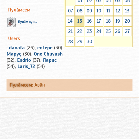
01
02
03
04
05
06
Пулăмсем
07
08
09
10
11
12
13
14
15
16
17
18
19
20
Пулăм хуш...
21
22
23
24
25
26
27
Users
28
29
30
:
danafa
(26),
entepe
(30),
Маруç
(30),
One Chuvash
(32),
Endrio
(37),
Ларис
(54),
Laris_72
(54)
Пулăмсем
:
Авăн