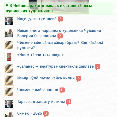
￭
В Чебоксарах открылась выставка Союза
чувашских художников
Инҫе ҫулсен сиплевӗ
3
Новая книга народного художника Чувашии
Валерия Северянина
2
Чӗлхене мӗн ҫӑлса хӑварайрать? Вӑл кӑсӑклӑ
пулни-и?
«Илем тӗнчи тата шкул»
«Ҫӑлӑнӑҫ — юратура» спектакль хаклавӗ
3
Изьяр кӳлӗ патне кайса килни
4
Чикмене кайса килни
11
Тарасов в защиту истины
17
Симек - 2026
3