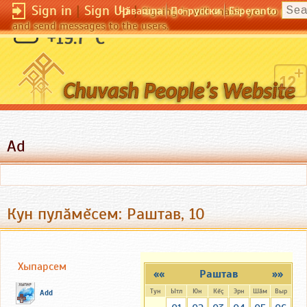
Sign in
|
Sign Up
|
Чӑвашла
По-русски
Esperanto
Signing in will enable you to pos
and send messages to the users.
Глаза дружбы редко ошибаются.
+19.7 °C
(Вольтер)
Ad
Кун пулăмĕсем: Раштав, 10
Хыпарсем
««
Раштав
»»
Тун
Ытл
Юн
Кĕç
Эрн
Шăм
Выр
Add