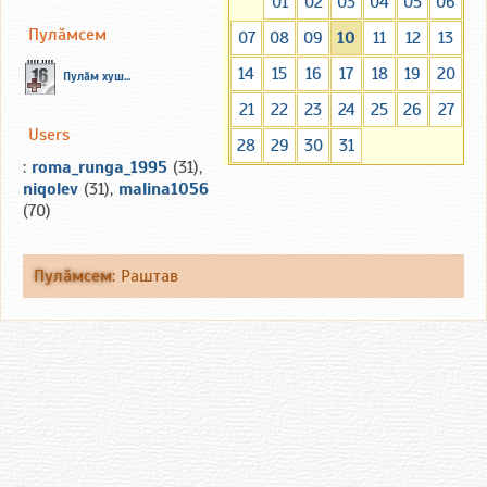
01
02
03
04
05
06
Пулăмсем
07
08
09
10
11
12
13
14
15
16
17
18
19
20
Пулăм хуш...
21
22
23
24
25
26
27
Users
28
29
30
31
:
roma_runga_1995
(31),
niqolev
(31),
malina1056
(70)
Пулăмсем
:
Раштав