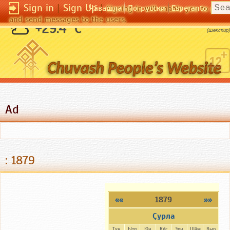
Sign in
|
Sign Up
|
Чӑвашла
По-русски
Esperanto
Signing in will enable you to pos
and send messages to the users.
Прибавь еще один оттенок к радуге.
+29.4 °C
(Шекспир)
Ad
: 1879
««
1879
»»
Çурла
Тун
Ытл
Юн
Кĕç
Эрн
Шăм
Выр