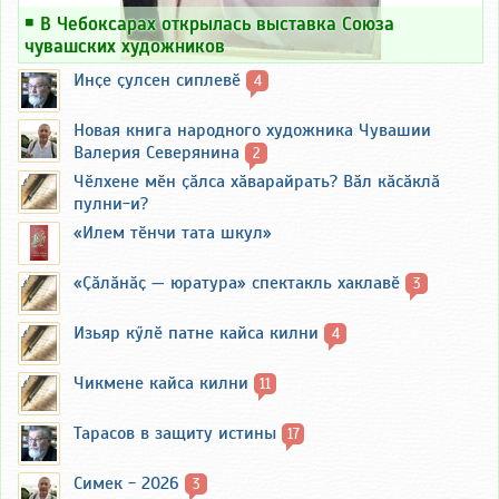
￭
В Чебоксарах открылась выставка Союза
чувашских художников
Инҫе ҫулсен сиплевӗ
4
Новая книга народного художника Чувашии
Валерия Северянина
2
Чӗлхене мӗн ҫӑлса хӑварайрать? Вӑл кӑсӑклӑ
пулни-и?
«Илем тӗнчи тата шкул»
«Ҫӑлӑнӑҫ — юратура» спектакль хаклавӗ
3
Изьяр кӳлӗ патне кайса килни
4
Чикмене кайса килни
11
Тарасов в защиту истины
17
Симек - 2026
3