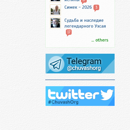
Симек - 2026
3
Судьба и наследие
легендарного Ухсая
17
... others