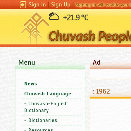
Sign in
|
Sign Up
|
Signing in will enable you
+21.9 °C
Menu
Ad
News
: 1962
Chuvash Language
-
Chuvash-English
Dictionary
-
Dictionaries
-
Resources