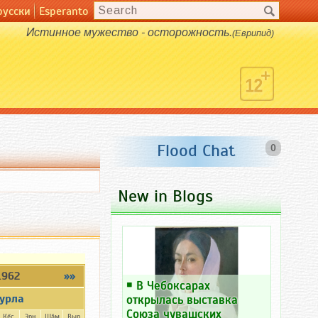
русски
Esperanto
Истинное мужество - осторожность.
(Еврипид)
Flood Chat
0
New in Blogs
1962
»»
￭
В Чебоксарах
урла
открылась выставка
Союза чувашских
Кĕç
Эрн
Шăм
Выр