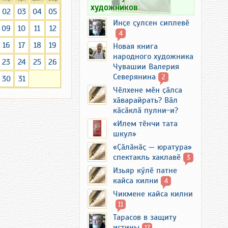
художников
02
03
04
05
Инҫе ҫулсен сиплевӗ
09
10
11
12
4
16
17
18
19
Новая книга
народного художника
23
24
25
26
Чувашии Валерия
Северянина
2
30
31
Чӗлхене мӗн ҫӑлса
хӑварайрать? Вӑл
кӑсӑклӑ пулни-и?
«Илем тӗнчи тата
шкул»
«Ҫӑлӑнӑҫ — юратура»
спектакль хаклавӗ
3
Изьяр кӳлӗ патне
кайса килни
4
Чикмене кайса килни
11
Тарасов в защиту
истины
17