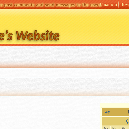
Чӑвашла
По-
 to post comments and send messages to the users.
««
Ç
Тун
Ытл
Юн