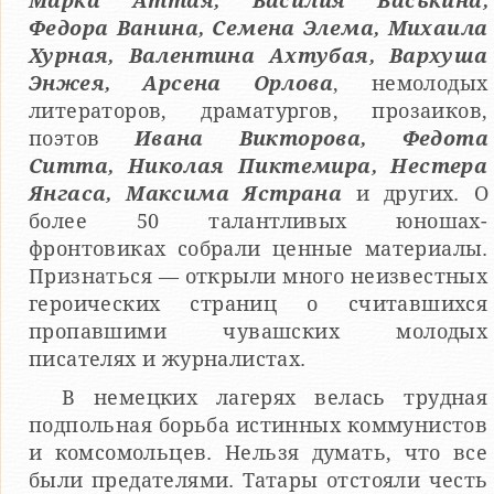
Марка Аттая, Василия Васькина,
Федора Ванина, Семена Элема, Михаила
Хурная, Валентина Ахтубая, Вархуша
Энжея, Арсена Орлова
, немолодых
литераторов, драматургов, прозаиков,
поэтов
Ивана Викторова, Федота
Ситта, Николая Пиктемира, Нестера
Янгаса, Максима Ястрана
и других. О
более 50 талантливых юношах-
фронтовиках собрали ценные материалы.
Признаться — открыли много неизвестных
героических страниц о считавшихся
пропавшими чувашских молодых
писателях и журналистах.
В немецких лагерях велась трудная
подпольная борьба истинных коммунистов
и комсомольцев. Нельзя думать, что все
были предателями. Татары отстояли честь