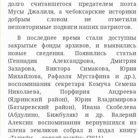
долго считавшегося предателем поэта
Мусы Джалиля, а чебоксарские историки
добрым словом не отметили
неповторимые подвиги наших патриотов.
В последнее время стали доступны
закрытые фонды архивов, и выявились
новые сведения. Появились статьи
(Геннадия Александрова, Дмитрия
Захарова, Виктора Симакова, Юрия
Михайлова, Рафаэля Мустафина и др.),
воспоминания секретаря Комуча Семена
Николаева, Порфирия Андреева
(Ядринский район), Юрия Владимирова
(Батыревский район), Ивана Скобелева
(Абдулино, Бижбуляк) и др. Валерий
Алексин воспоминания вернувшихся из
плена земляков собрал и издал книгу
«Тыткӑн — тертлӗ вырӑн» (2011).