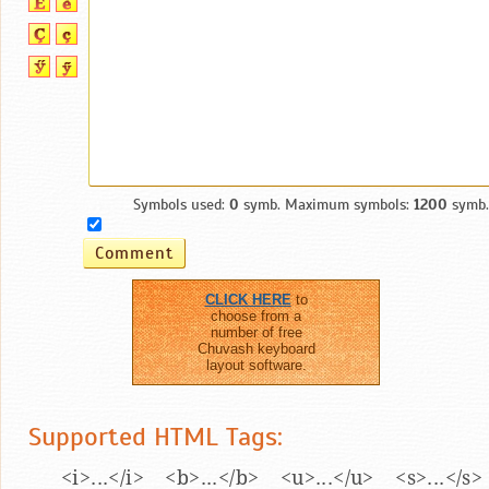
Symbols used:
0
symb. Maximum symbols:
1200
symb.
CLICK HERE
to
choose from a
number of free
Chuvash keyboard
layout software.
Supported HTML Tags:
<i>...</i> <b>...</b> <u>...</u> <s>...</s>