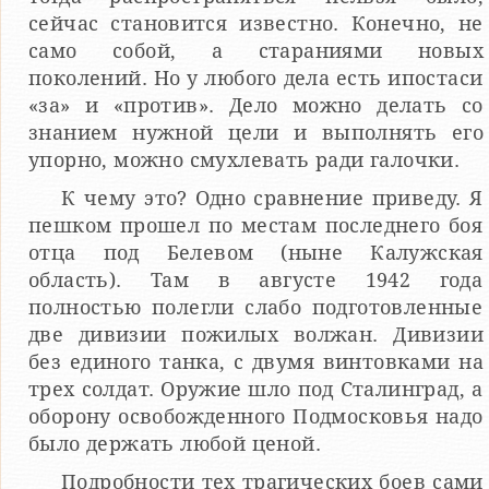
сейчас становится известно. Конечно, не
само собой, а стараниями новых
поколений. Но у любого дела есть ипостаси
«за» и «против». Дело можно делать со
знанием нужной цели и выполнять его
упорно, можно смухлевать ради галочки.
К чему это? Одно сравнение приведу. Я
пешком прошел по местам последнего боя
отца под Белевом (ныне Калужская
область). Там в августе 1942 года
полностью полегли слабо подготовленные
две дивизии пожилых волжан. Дивизии
без единого танка, с двумя винтовками на
трех солдат. Оружие шло под Сталинград, а
оборону освобожденного Подмосковья надо
было держать любой ценой.
Подробности тех трагических боев сами