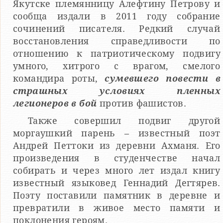
Якутске племянницу Алефтину Петрову и
сообща издали в 2011 году собрание
сочинений писателя. Редкий случай
восстановления справедливости по
отношению к патриотическому подвигу
умного, хитрого с врагом, смелого
командира роты,
сумевшего повести в
страшных условиях пленных
легионеров в бой
против фашистов.
Также совершил подвиг другой
моргаушкий парень – известный поэт
Андрей Петтоки из деревни Ахманя. Его
произведения в студенчестве начал
собирать и через много лет издал книгу
известный языковед Геннадий Дегтярев.
Поэту поставили памятник в деревне и
превратили в живое место памяти и
поклонения героям.