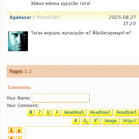
Хӑвна мӑнна хуратӑн тата!
Agabazar
2025.08.27
// 3504.47.5657
13:20
Татах мораль вуласшăн-и? Йăлăхтармарĕ-и?
Pages
:
1
,
2
Comments
Your Name:
Your Comment:
B
T
U
T
Headline1
Headline2
Headline3
2
#
X
X
Image
http://
2