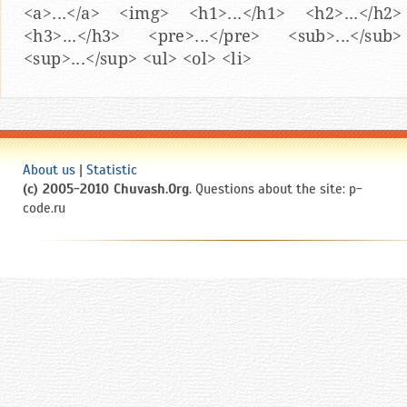
<a>...</a> <img> <h1>...</h1> <h2>...</h2>
<h3>...</h3> <pre>...</pre> <sub>...</sub>
<sup>...</sup> <ul> <ol> <li>
About us
|
Statistic
(c) 2005-2010 Chuvash.Org
. Questions about the site: p-
code.ru