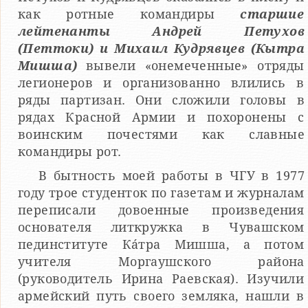
как ротные командиры
старшие
лейтенанты Андрей Петухов
(Петтоки) и Михаил Кудрявцев (Кытра
Мишша)
вывели «онемеченные» отряды
легионеров и организованно влились в
ряды партизан. Они сложили головы в
рядах Красной Армии и похоронены с
воинским почестями как славные
командиры рот.
В бытность моей работы в ЧГУ в 1977
году трое студенток по газетам и журналам
переписали довоенные произведения
основателя литкружка в Чувашском
пединституте Кáтра Мишша, а потом
учителя Моргаушского района
(руководитель Ирина Раевская). Изучили
армейский путь своего земляка, нашли в