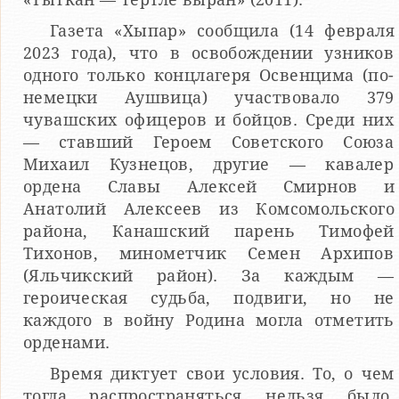
Газета «Хыпар» сообщила (14 февраля
2023 года), что в освобождении узников
одного только концлагеря Освенцима (по-
немецки Аушвица) участвовало 379
чувашских офицеров и бойцов. Среди них
— ставший Героем Советского Союза
Михаил Кузнецов, другие — кавалер
ордена Славы Алексей Смирнов и
Анатолий Алексеев из Комсомольского
района, Канашский парень Тимофей
Тихонов, минометчик Семен Архипов
(Яльчикский район). За каждым —
героическая судьба, подвиги, но не
каждого в войну Родина могла отметить
орденами.
Время диктует свои условия. То, о чем
тогда распространяться нельзя было,