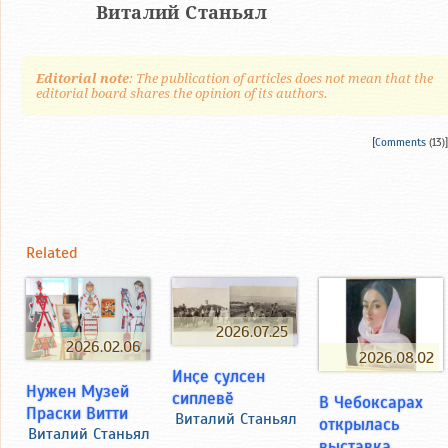
Виталий Станьял
Editorial note
: The publication of articles does not mean that the
editorial board shares the opinion of its authors.
[
Comments
(13)]
Related
2026.07.25
2026.02.06
2026.08.02
Инҫе ҫулсен
Нужен Музей
сиплевӗ
В Чебоксарах
Праски Витти
Виталий Станьял
открылась
Виталий Станьял
выставка