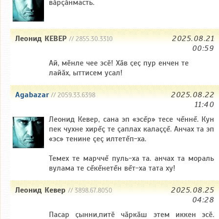
вăрçăнмасть.
Леонид КЕВЕР
2025.08.21
// 2855.30.3310
00:59
Ай, мӗнле чее эсӗ! Хӑв ҫеҫ пур енчен те
лайӑх, ыттисем усал!
Agabazar
2025.08.22
// 2059.33.6398
11:40
Леонид Кевер, сана эп «эсĕр» тесе чĕннĕ. Кун
пек чухне хирĕç те çаплах калаççĕ. Анчах та эп
«эс» тенине çеç илтетĕп-ха.
Темех те марччĕ пуль-ха та. анчах та мораль
вулама те сĕкĕнетĕн вĕт-ха тата ху!
Леонид Кевер
2025.08.25
// 3898.67.8050
04:28
Пасар ҫынни,питӗ чӑркӑш этем иккен эсӗ.