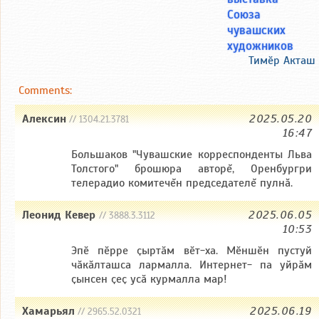
Союза
чувашских
художников
Тимӗр Акташ
Comments:
Алексин
2025.05.20
// 1304.21.3781
16:47
Большаков "Чувашские корреспонденты Льва
Толстого" брошюра авторĕ, Оренбургри
телерадио комитечĕн председателĕ пулнă.
Леонид Кевер
2025.06.05
// 3888.3.3112
10:53
Эпӗ пӗрре ҫыртӑм вӗт-ха. Мӗншӗн пустуй
чӑкӑлташса лармалла. Интернет- па уйрӑм
ҫынсен ҫеҫ усӑ курмалла мар!
Хамарьял
2025.06.19
// 2965.52.0321