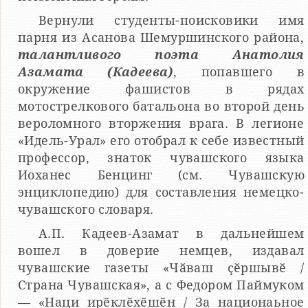
Вернули студенты-поисковики имя
парня из Асанова Шемуршинского района,
талантливого поэта Анатолия
Азамата (Кадеева)
, попавшего в
окружение фашистов в рядах
мотострелкового батальона во второй день
вероломного вторжения врага. В легионе
«Идель-Урал» его отобрал к себе известный
профессор, знаток чувашского языка
Иоханес Бенцинг (см. Чувашскую
энциклопедию) для составления немецко-
чувашского словаря.
А.П. Кадеев-Азамат в дальнейшем
вошел в доверие немцев, издавал
чувашские газеты «Чӑваш ҫӗршывӗ /
Страна Чувашская», а с Федором Паймуком
— «Наци ирӗклӗхӗшӗн / За национаьное