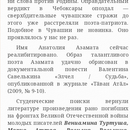
ни слова против Родины. Оправдательный
вердикт в Чебоксары опоздал —
сверхбдительные чувашские стражи до
этого уже расстреляли поэта-патриота.
Подобное в Чувашии не новинка. Оно
проявлялось у нас не раз.
Имя Анатолия Азамата сейчас
реалибитировано. Образ талантливого
поэта Азамата удачно обрисован в
документальной повести Валентина
Савелькина «Элчел / Судьба»,
опубликованной в журнале «Тӑван Атӑл»
(2009, № 9-10).
Студенческие поиски вернули
литературе произведения рано погибших
на фронтах Великой Отечественной войны
молодых писателей
Вениамина Туртуша,