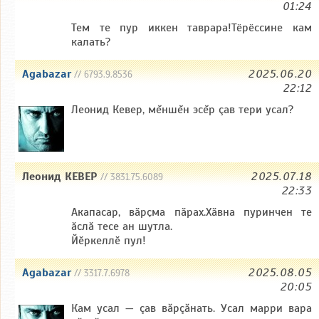
01:24
Тем те пур иккен таврара!Тёрёссине кам
калать?
Agabazar
2025.06.20
// 6793.9.8536
22:12
Леонид Кевер, мĕншĕн эсĕр çав тери усал?
Леонид КЕВЕР
2025.07.18
// 3831.75.6089
22:33
Акапасар, вӑрҫма пӑрах.Хӑвна пуринчен те
ӑслӑ тесе ан шутла.
Йӗркеллӗ пул!
Agabazar
2025.08.05
// 3317.7.6978
20:05
Кам усал — çав вăрçăнать. Усал марри вара