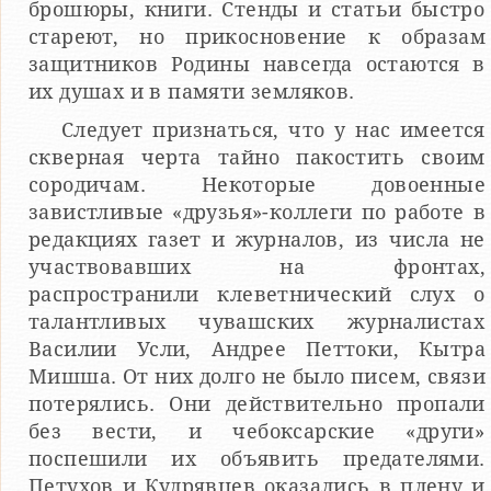
брошюры, книги. Стенды и статьи быстро
стареют, но прикосновение к образам
защитников Родины навсегда остаются в
их душах и в памяти земляков.
Следует признаться, что у нас имеется
скверная черта тайно пакостить своим
сородичам. Некоторые довоенные
завистливые «друзья»-коллеги по работе в
редакциях газет и журналов, из числа не
участвовавших на фронтах,
распространили клеветнический слух о
талантливых чувашских журналистах
Василии Усли, Андрее Петтоки, Кытра
Мишша. От них долго не было писем, связи
потерялись. Они действительно пропали
без вести, и чебоксарские «други»
поспешили их объявить предателями.
Петухов и Кудрявцев оказались в плену и