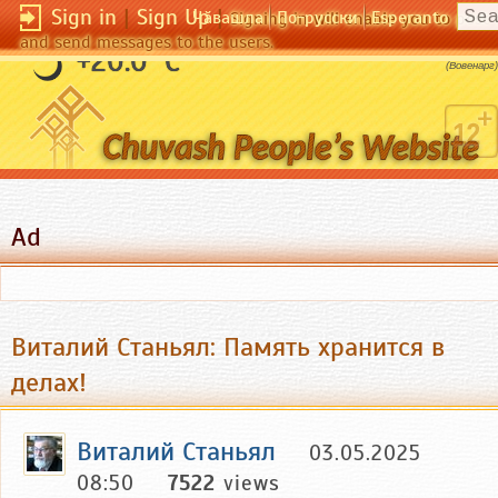
Sign in
|
Sign Up
|
Чӑвашла
По-русски
Esperanto
Signing in will enable you to pos
and send messages to the users.
Мы действуем лучше, нежели мыслим.
+20.0 °C
(Вовенарг)
Ad
Виталий Станьял: Память хранится в
делах!
Виталий Станьял
03.05.2025
08:50
7522
views