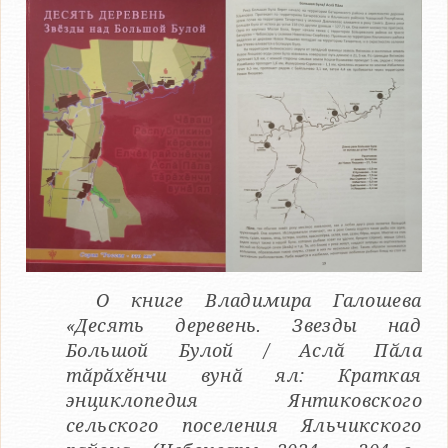
О книге Владимира Галошева
«Десять деревень. Звезды над
Большой Булой / Аслӑ Пӑла
тӑрӑхӗнчи вунӑ ял: Краткая
энциклопедия Янтиковского
сельского поселения Яльчикского