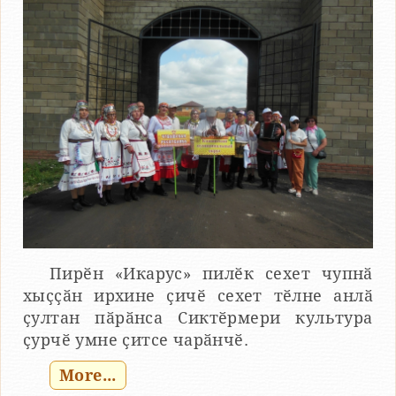
Пирӗн «Икарус» пилӗк сехет чупнӑ
хыҫҫӑн ирхине ҫичӗ сехет тӗлне анлӑ
ҫултан пӑрӑнса Сиктӗрмери культура
ҫурчӗ умне ҫитсе чарӑнчӗ.
More...