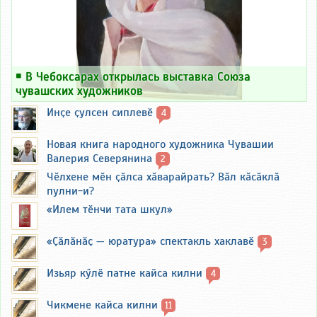
￭
В Чебоксарах открылась выставка Союза
чувашских художников
Инҫе ҫулсен сиплевӗ
4
Новая книга народного художника Чувашии
Валерия Северянина
2
Чӗлхене мӗн ҫӑлса хӑварайрать? Вӑл кӑсӑклӑ
пулни-и?
«Илем тӗнчи тата шкул»
«Ҫӑлӑнӑҫ — юратура» спектакль хаклавӗ
3
Изьяр кӳлӗ патне кайса килни
4
Чикмене кайса килни
11