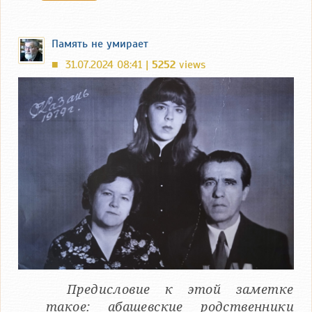
Память не умирает
31.07.2024 08:41 |
5252
views
■
Предисловие к этой заметке
такое: абашевские родственники