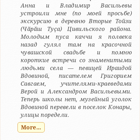
Анна и Владимир Васильевы
устроили мне (по моей просьбе)
экскурсию в деревню Вторые Тойзи
(Чӑрӑш Туҫа) Цивильского района.
Молодым пуса каччи я полвека
назад гулял там на красочной
чувашской свадьбе и помню
короткие встречи со знаменитыми
людьми села — певицей Ираидой
Вдовиной, писателем Григорием
Савгаем, учителями-краеведами
Верой и Александром Васильевыми.
Теперь школы нет, музейный уголок
Вдовиной перевели в поселок Конары,
улицы поредели.
More...