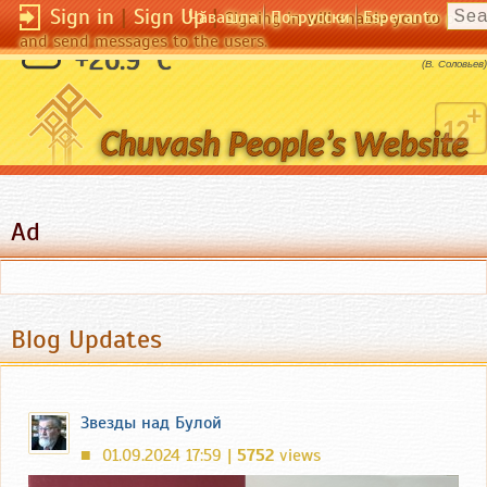
Sign in
|
Sign Up
|
Чӑвашла
По-русски
Esperanto
Signing in will enable you to pos
and send messages to the users.
Свобода - это когда не нужно выбирать.
+26.9 °C
(В. Соловьев)
Ad
Blog Updates
Звезды над Булой
01.09.2024 17:59 |
5752
views
■