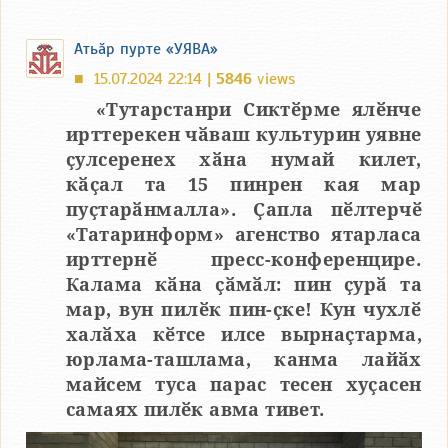
Атьӑр пурте «УЯВА»
15.07.2024 22:14 |
5846
views
■
«Тутарстанри Сиктӗрме ялӗнче
ирттерекен чӑваш культурин уявне
ҫулсеренех хӑна нумай килет,
кӑҫал та 15 пинрен кая мар
пуҫтарӑнмалла». Ҫапла пӗлтерчӗ
«Татаринформ» агенство ятарласа
ирттернӗ пресс-конференцире.
Калама кӑна ҫӑмӑл: пин ҫурӑ та
мар, вун пилӗк пин-ҫке! Кун чухлӗ
халӑха кӗтсе илсе вырнаҫтарма,
юрлама-ташлама, канма лайӑх
майсем туса парас тесен хуҫасен
самаях пилӗк авма тивет.