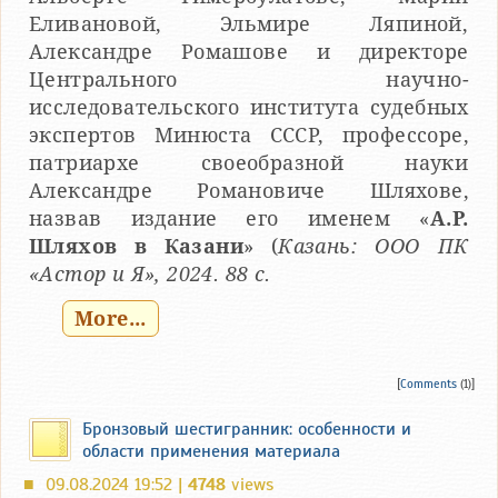
Еливановой, Эльмире Ляпиной,
Александре Ромашове и директоре
Центрального научно-
исследовательского института судебных
экспертов Минюста СССР, профессоре,
патриархе своеобразной науки
Александре Романовиче Шляхове,
назвав издание его именем «
А.Р.
Шляхов в Казани
» (
Казань: ООО ПК
«Астор и Я», 2024. 88 с.
More...
[
Comments
(1)]
Бронзовый шестигранник: особенности и
области применения материала
09.08.2024 19:52 |
4748
views
■