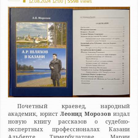
12.08.2024 12:00 |
5598
views
■
Почетный краевед, народный
академик, юрист
Леонид Морозов
издал
новую книгу рассказов о судебно-
экспертных профессионалах Казани
Альберте Тимербулатове, Марии