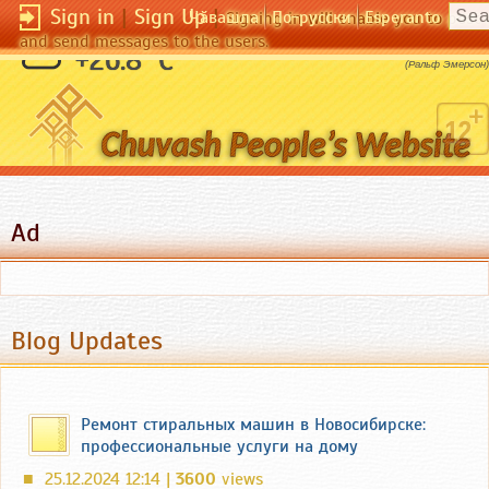
Sign in
|
Sign Up
|
Чӑвашла
По-русски
Esperanto
Signing in will enable you to pos
and send messages to the users.
Одна мысль зажигает тысячу свечей.
+26.8 °C
(Ральф Эмерсон)
Ad
Blog Updates
Ремонт стиральных машин в Новосибирске:
профессиональные услуги на дому
25.12.2024 12:14 |
3600
views
■