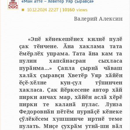
«Ман атте – Хӗветӗр Уяр ҫыравҫӑ»
10.12.2024 22:27 |
10160
views
■
Валерий Алексин
«Эпӗ кӗнекешӗнех килнӗ пулӗ
ҫак тӗнчене. Ӑна хаклама тата
ӗмӗрлӗх упрама. Тата ӑна кам та
пулин хапсӑнасран сыхласа
пурӑнма…» Ҫапла ҫырнӑ чӑваш
халӑх ҫыравҫи Хветӗр Уяр хӑйӗн
ӗҫӗ-хӗлне кун-ҫул тӳпинчен
хакласа. Ҫак йӗркесене автор хӑй
пирки анчах мар, хӑйӗн аслӑ хӗрӗ
пирки те каланӑ пулас. Луиза
Федоровнӑн пӗтӗм пурнӑҫӗ кӗнеке
ҫӳлӗкӗсем хушшинче иртнӗ теме
пулать. Миҫе ҫухрӑм утнӑ-ши вӑл