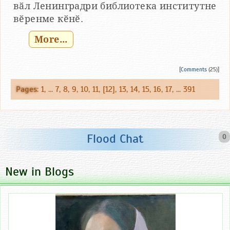
вӑл Ленинградри библиотека институтне
вӗренме кӗнӗ.
More...
[
Comments
(25)]
Pages
:
1
, ...
7
,
8
,
9
,
10
,
11
, [12],
13
,
14
,
15
,
16
,
17
, ...
391
Flood Chat
0
New in Blogs