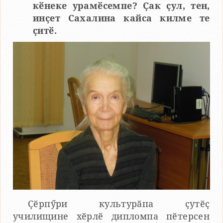
кӗнеке урамӗсемпе? Ҫак ҫул, тен,
инҫет Сахалина кайса килме те
ҫитӗ.
Ҫӗрпӳри культурӑпа ҫутӗҫ
училищине хӗрлӗ дипломпа пӗтерсен