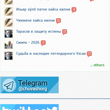
Изьяр кӳлӗ патне кайса килни
4
Чикмене кайса килни
11
Тарасов в защиту истины
17
Симек - 2026
3
Судьба и наследие легендарного Ухсая
17
... others