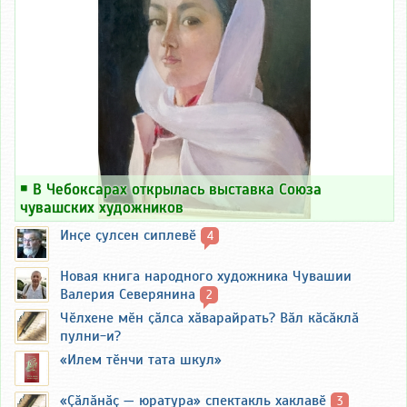
￭
В Чебоксарах открылась выставка Союза
чувашских художников
Инҫе ҫулсен сиплевӗ
4
Новая книга народного художника Чувашии
Валерия Северянина
2
Чӗлхене мӗн ҫӑлса хӑварайрать? Вӑл кӑсӑклӑ
пулни-и?
«Илем тӗнчи тата шкул»
«Ҫӑлӑнӑҫ — юратура» спектакль хаклавӗ
3