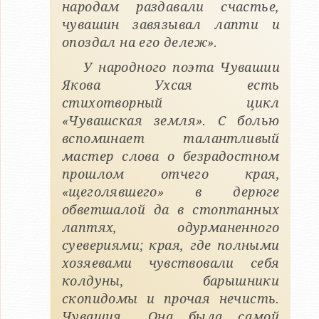
народам раздавали счастье,
чувашин завязывал лапти и
опоздал на его дележ».
У народного поэта Чувашии
Якова Ухсая есть
стихотворный цикл
«Чувашская земля». С болью
вспоминает талантливый
мастер слова о безрадостном
прошлом отчего края,
«щеголявшего» в дерюге
обветшалой да в стоптанных
лаптях, одурманенного
суевериями; края, где полными
хозяевами чувствовали себя
колдуны, барышники
скопидомы и прочая нечисть.
Чувашия… Она была самой