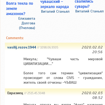
свалились
чувашский –
Волга текла по
сувары?
зеркало народа
земле
Виталий Станьял
Виталий Станьял
амазонок?
Елизавета
Долгова
(Пчелова)
Comments:
vasilij.rozov.1944
2020.02.02
// 1098.06.9305
20:56
Микула,: "Чуваши часть мировой
ЦИВИЛИЗАЦИИ....."
Более того сам термин "цивилизация"
происходит от слова CIVIS - гражданин,
житель своей отчизны -ЧЪВАШ
Евразиец
2020.02.03
// 2515.45.3048
08:52
Мигула, откуда вы взяли "факт" названия