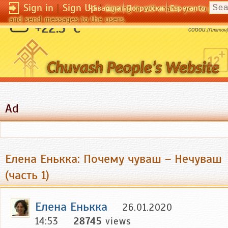
Sign in
|
Sign Up
|
Чӑвашла
По-русски
Esperanto
Signing in will enable you to pos
and send messages to the users.
Нет большей победы, чем победа над
+22.5 °C
собой.
(Платон)
Ad
Елена Енькка: Почему чуваш – Нечуваш
(часть 1)
Елена Енькка
26.01.2020
14:53
28745
views