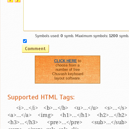
Symbols used:
0
symb. Maximum symbols:
1200
symb.
CLICK HERE
to
choose from a
number of free
Chuvash keyboard
layout software.
Supported HTML Tags:
<i>...</i> <b>...</b> <u>...</u> <s>...</s>
<a>...</a> <img> <h1>...</h1> <h2>...</h2>
<h3>...</h3> <pre>...</pre> <sub>...</sub>