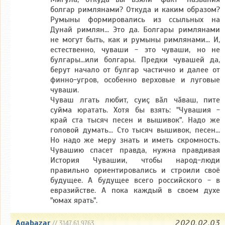
болгар римлянами? Откуда и каким образом?
Румыны формировались из ссыльных на
Дунай римлян... Это да. Болгары римлянами
не могут быть, как и румыны римлянами... И,
естественно, чуваши - это чуваши, но не
булгары...или болгары. Предки чувашей да,
берут начало от булгар частично и далее от
финно-угров, особенно верховые и луговые
чуваши.
Чуваш лгать любит, суиç вăл чăваш, пите
суйма юратать. Хотя бы взять: "Чувашия -
край ста тысяч песен и вышивок". Надо же
головой думать... Сто тысяч вышивок, песен...
Но надо же меру знать и иметь скромность.
Чувашию спасет правда, нужна правдивая
История Чувашии, чтобы народ-люди
правильно ориентировались и строили своё
будущее. А будущее всего российского - в
евразийстве. А пока каждый в своем духе
"юмах ярать".
Agabazar
2020.02.03
// 3147.61.9763