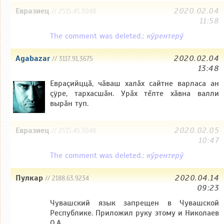
Евразиец
2020.02.04
// 2515.45.3048
11:58
The comment was deleted.:
кӳрентерӳ
Agabazar
2020.02.04
// 3117.91.3675
13:48
Евраçийццă, чăваш халăх сайтне варласа ан
çÿре, тархасшăн. Урăх тĕлте хăвна валли
вырăн туп.
Евразиец
2020.02.05
// 2515.45.3048
10:47
The comment was deleted.:
кӳрентерӳ
Пулкар
2020.04.14
// 2188.63.9234
09:23
Чувашский язык запрещен в Чувашской
Республике. Приложил руку этому и Николаев
О.А.