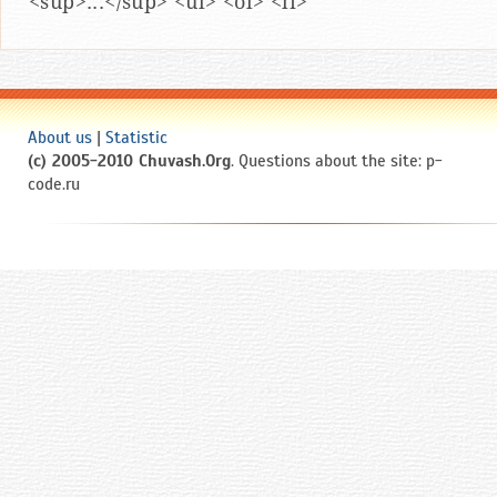
<sup>...</sup> <ul> <ol> <li>
About us
|
Statistic
(c) 2005-2010 Chuvash.Org
. Questions about the site: p-
code.ru