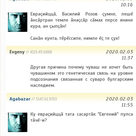
10:16
Евраçийццă, Василий Розов çумне, лешĕ
ăнсăртран темле ăнаçсăр сăмах персе янине
кура, ан çыпçăн!
Санăн кунта, тĕрĕссипе, нимле ĕç те çук!
Evgeny
2020.02.03
// 4119.49.6888
11:37
Другая причина почему чуваш не хочет быть
чувашином это генетическая связь на уровне
подсознания связанная с суваро булгарским
наследием.
Agabazar
2020.02.03
// 3147.61.9763
11:55
Ку евраçийццă тата сасартăк "Евгений" пулса
тăчĕ-и?