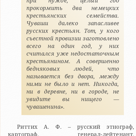
при нужде, целый год
прокормить два немецких
крестьянских семейства.
Чуваши далеко запасливее
русских крестьян. Тот, у кого
съестной провизии заготовлено
всего на один год, у них
считался уже недостаточным
крестьянином. А совершенно
бедняковых людей, что
называется без двора, между
ними не было и нет. Никогда,
ни в деревне, ни в городе, не
увидите вы нищего —
чувашенина».
Риттих А. Ф. – русский этнограф,
картограф, генерал-лейтенант.