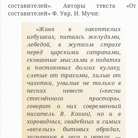
составителей». Авторы текста «От
составителей» Ф. Уяр, И. Мучи:
«Живя в закоптелых
избушках, питаясь желудями,
лебедой, в жутком страхе
перед царскими сатрапами,
скованные мыслями о податях
и постоянных долгах кулаку,
слепые от трахомы, хилые от
чахотки, унылые не только в
песнях невест («песни
стеснённого простора»,
говорит о них современный
писатель В. Козин), но и в
хороводных, свадебных и самых
«веселых» бытовых обрядах,
загнанные в леса и овраги, —