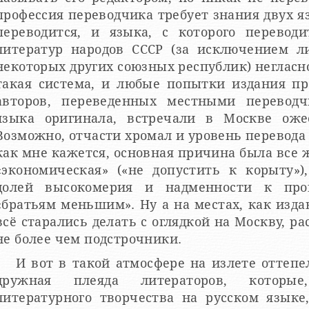
профессия переводчика требует знания двух я
переводится, и языка, с которого перевод
литератур народов СССР (за исключением л
некоторых других союзных республик) неглас
такая система, и любые попытки издания п
авторов, переведенных местными переводч
языка оригинала, встречали в Москве оже
Возможно, отчасти хромал и уровень перевода
как мне кажется, основная причина была все ж
«экономическая» («не допустить к корыту»)
долей высокомерия и надменности к пров
«братьям меньшим». Ну а на местах, как издав
всё старались делать с оглядкой на Москву, р
не более чем подстрочники.
И вот в такой атмосфере на излете оттепе
дружная плеяда литераторов, которые
литературного творчества на русском языке