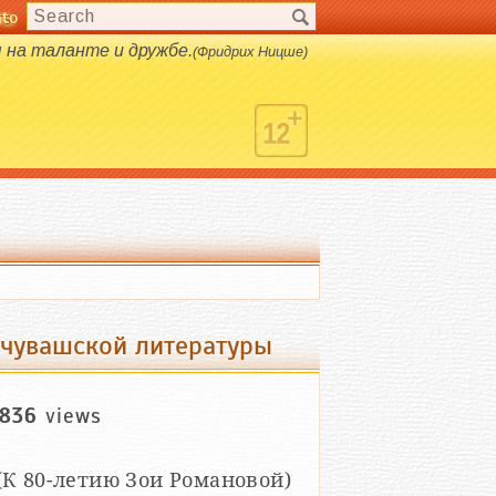
nto
s.
 на таланте и дружбе.
(Фридрих Ницше)
чувашской литературы
836
views
(К 80-летию Зои Романовой)