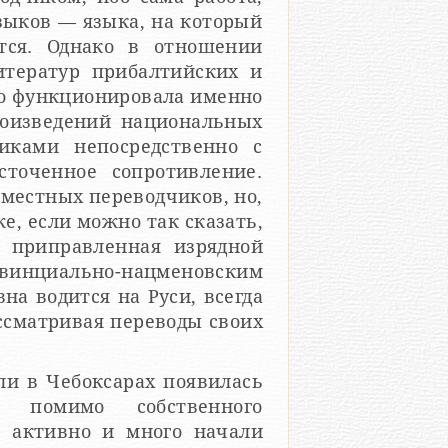
зыков — языка, на который
ится. Однако в отношении
итератур прибалтийских и
но функционировала именно
роизведений национальных
иками непосредственно с
сточенное сопротивление.
 местных переводчиков, но,
е, если можно так сказать,
, приправленная изрядной
инциально-нацменовским
на водится на Руси, всегда
ассматривая переводы своих
ли в Чебоксарах появилась
, помимо собственного
, активно и много начали