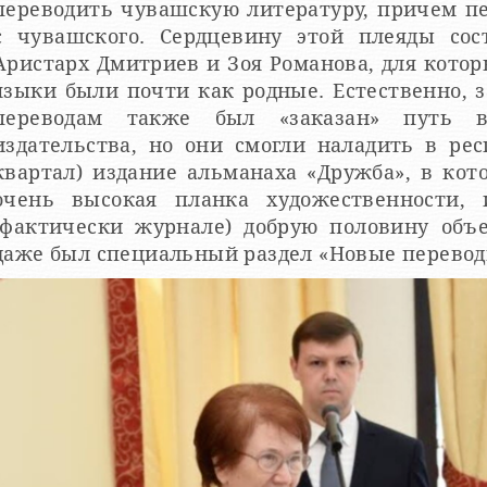
переводить чувашскую литературу, причем п
с чувашского. Сердцевину этой плеяды сос
Аристарх Дмитриев и Зоя Романова, для котор
языки были почти как родные. Естественно, 
переводам также был «заказан» путь 
издательства, но они смогли наладить в рес
квартал) издание альманаха «Дружба», в кот
очень высокая планка художественности,
(фактически журнале) добрую половину объ
даже был специальный раздел «Новые перевод