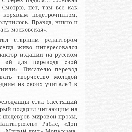
с берез падала... сосновая
Смотрю, нет, там все как
м корявым подстрочником,
олучилось. Правда, никто и
лась московская».
тал старшим редактором
сегда живо интересовался
дактор изданий на русском
л ей для перевода свой
нили». Писателю перевод
вать творчество молодой
одним из своих учителей в
реводчицы стал блестящий
орый подарил читающим на
х шедевров мировой прозы,
Пантагрюэль» Рабле, «Дон
, «Милый друг» Мопассана,