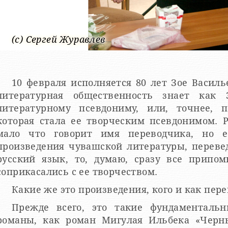
(c) Сергей Журавлев
10 февраля исполняется 80 лет Зое Васил
литературная общественность знает ка
литературному псевдониму, или, точнее, 
которая стала ее творческим псевдонимом. 
мало что говорит имя переводчика, но е
произведения чувашской литературы, переве
русский язык, то, думаю, сразу все припом
соприкасались с ее творчеством.
Какие же это произведения, кого и как пер
Прежде всего, это такие фундаменталь
романы, как роман Мигулая Ильбека «Черн