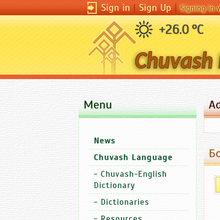
Sign in
|
Sign Up
|
Signing in 
+26.0 °C
Menu
A
News
Б
Chuvash Language
-
Chuvash-English
Dictionary
-
Dictionaries
-
Resources