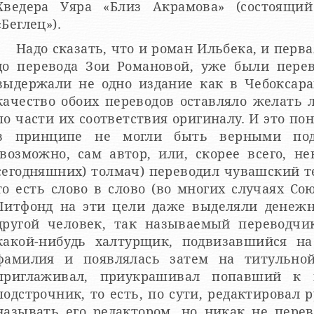
Хведера Уяра «Близ Акрамова» (состоящи
«Беглец»).
Надо сказать, что и роман Ильбека, и перва
до перевода Зои Романовой, уже были пере
выдержали не одно издание как в Чебоксара
качество обоих переводов оставляло желать 
по части их соответствия оригиналу. И это по
в принципе не могли быть верными подл
(возможно, сам автор, или, скорее всего, н
сегодняшних) толмач) переводил чувашский те
то есть слово в слово (во многих случаях Со
Литфонд на эти цели даже выделяли денежны
другой человек, так называемый переводчи
какой-нибудь халтурщик, подвизавшийся на
фамилия и появлялась затем на титульно
приглаживал, приукрашивал попавший к 
подстрочник, то есть, по сути, редактировал 
называть его редактором, но никак не перев