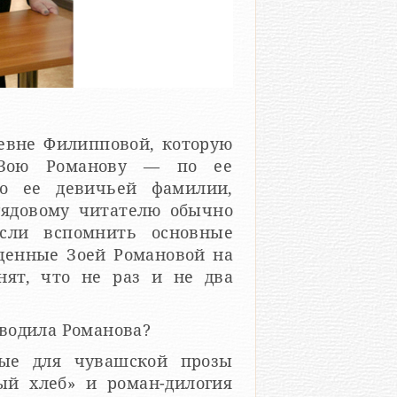
ьевне Филипповой, которую
к Зою Романову — по ее
по ее девичьей фамилии,
Рядовому читателю обычно
сли вспомнить основные
денные Зоей Романовой на
нят, что не раз и не два
еводила Романова?
ные для чувашской прозы
ый хлеб» и роман-дилогия