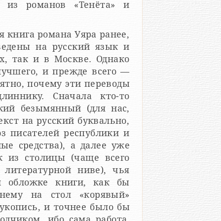
й из романов «Тенёта» и
я книга романа Уяра ранее,
ведены на русский язык и
х, так и в Москве. Однако
лучшего, и прежде всего —
нятно, почему эти переводы
иннику. Сначала кто-то
екий безымянный (для нас,
кст на русский буквально,
юз писателей республики и
е средства), а далее уже
к из столицы (чаще всего
 литературной ниве), чья
й обложке книги, как бы
нему на стол «корявый»
рукопись, и точнее было бы
одчиком, ибо сама работа,