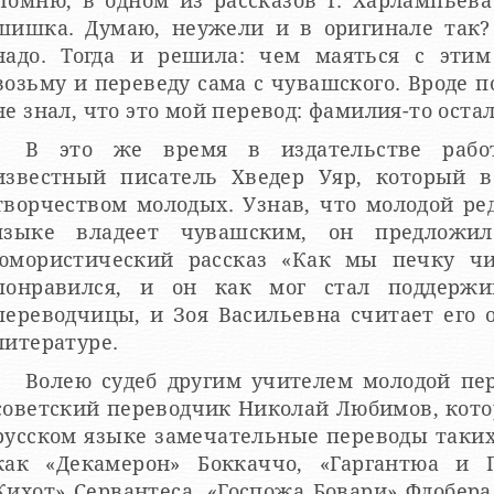
Помню, в одном из рассказов Г. Харлампьева 
шишка. Думаю, неужели и в оригинале так? 
надо. Тогда и решила: чем маяться с эти
возьму и переведу сама с чувашского. Вроде п
не знал, что это мой перевод: фамилия-то оста
В это же время в издательстве рабо
известный писатель Хведер Уяр, который в
творчеством молодых. Узнав, что молодой ре
языке владеет чувашским, он предложи
юмористический рассказ «Как мы печку чи
понравился, и он как мог стал поддержи
переводчицы, и Зоя Васильевна считает его 
литературе.
Волею судеб другим учителем молодой пе
советский переводчик Николай Любимов, кот
русском языке замечательные переводы таки
как «Декамерон» Боккаччо, «Гаргантюа и 
Кихот» Сервантеса, «Госпожа Бовари» Флобера