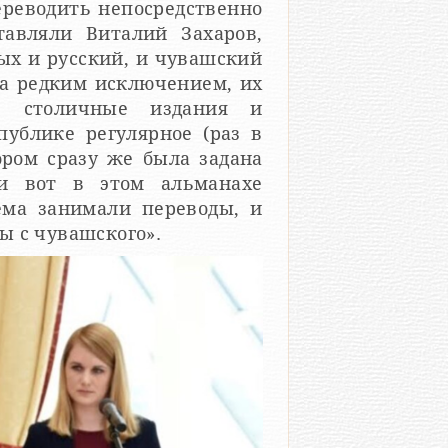
ереводить непосредственно
тавляли Виталий Захаров,
ых и русский, и чувашский
за редким исключением, их
в столичные издания и
публике регулярное (раз в
ором сразу же была задана
 и вот в этом альманахе
ема занимали переводы, и
ы с чувашского».