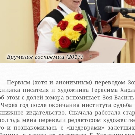
Вручение госпремии (2017)
Первым (хотя и анонимным) переводом Зо
книжка писателя и художника Герасима Харл
об этом с долей юмора вспоминает Зоя Василь
«Через год после окончания института судьба
книжное издательство. Сначала работала ста
полгода меня перевели редактором художестве
ась с «шедеврами» залетных столичных переводчиков.