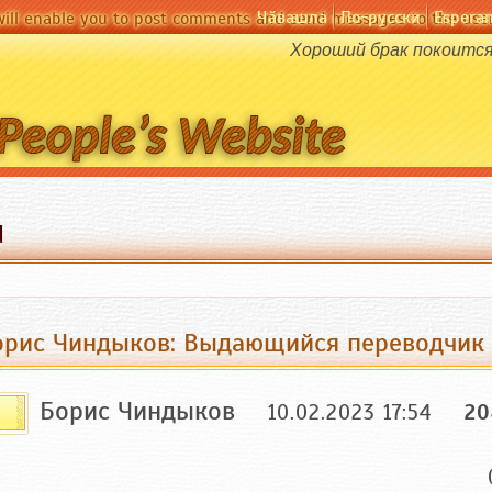
Чӑвашла
По-русски
Espera
will enable you to post comments and send messages to the user
Хороший брак покоится
d
орис Чиндыков: Выдающийся переводчик 
Борис Чиндыков
10.02.2023 17:54
20