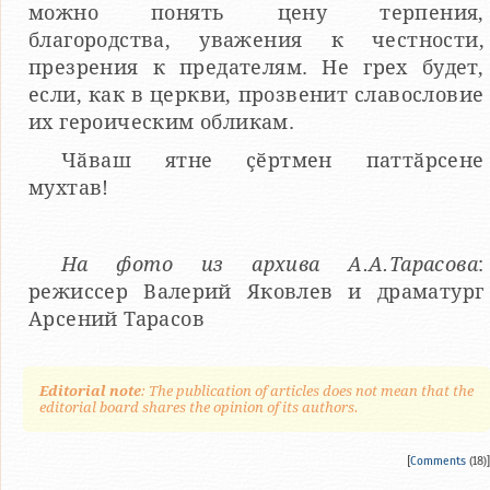
можно понять цену терпения,
благородства, уважения к честности,
презрения к предателям. Не грех будет,
если, как в церкви, прозвенит славословие
их героическим обликам.
Чӑваш ятне ҫӗртмен паттӑрсене
мухтав!
На фото из архива А.А.Тарасова
:
режиссер Валерий Яковлев и драматург
Арсений Тарасов
Editorial note
: The publication of articles does not mean that the
editorial board shares the opinion of its authors.
[
Comments
(18)]