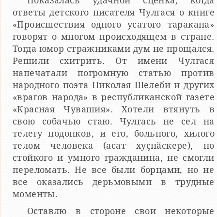
Показалась удачной сценка, когда
ответы детского писателя Чулгася о книге
«Происшествия одного усатого таракана»
говорят о многом происходящем в стране.
Тогда юмор стражниками дум не прощался.
Решили схитрить. От имени Чулгася
напечатали погромную статью против
народного поэта Николая Шелеби и других
«врагов народа» в республиканской газете
«Красная Чувашия». Хотели втянуть в
свою собачью стаю. Чулгась не сел на
телегу подонков, и его, больного, хилого
телом человека (асат хуҫнӑскере), но
стойкого и умного гражданина, не смогли
переломать. Не все были борцами, но не
все оказались дерьмовыми в трудные
моменты.
Оставлю в стороне свои некоторые