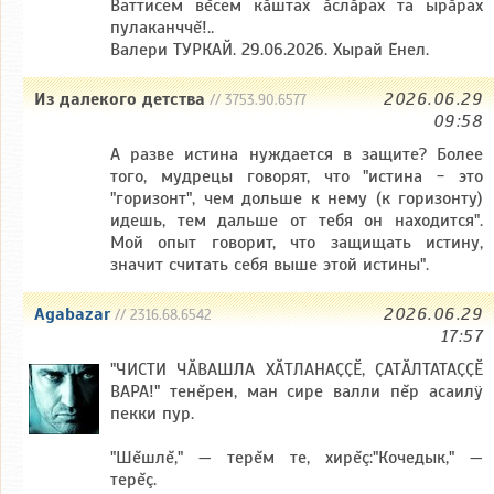
Ваттисем вĕсем кăштах ăслăрах та ырăрах
пулаканччĕ!..
Валери ТУРКАЙ. 29.06.2026. Хырай Ĕнел.
Из далекого детства
2026.06.29
// 3753.90.6577
09:58
А разве истина нуждается в защите? Более
того, мудрецы говорят, что "истина - это
"горизонт", чем дольше к нему (к горизонту)
идешь, тем дальше от тебя он находится".
Мой опыт говорит, что защищать истину,
значит считать себя выше этой истины".
Agabazar
2026.06.29
// 2316.68.6542
17:57
"ЧИСТИ ЧӐВАШЛА ХӐТЛАНАҪҪӖ, ҪАТӐЛТАТАҪҪӖ
ВАРА!" тенĕрен, ман сире валли пĕр асаилÿ
пекки пур.
"Шĕшлĕ," — терĕм те, хирĕç:"Кочедык," —
терĕç.