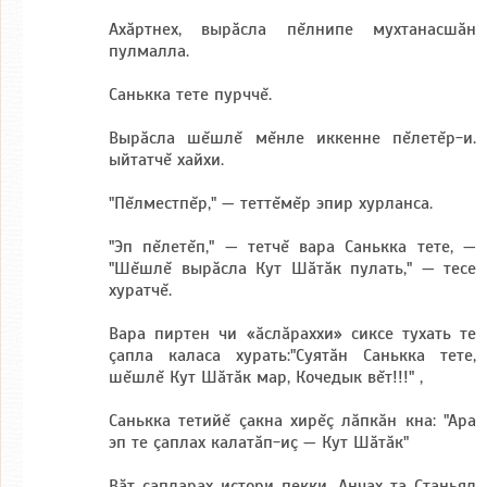
Ахăртнех, вырăсла пĕлнипе мухтанасшăн
пулмалла.
Санькка тете пурччĕ.
Bырăсла шĕшлĕ мĕнле иккенне пĕлетĕр-и.
ыйтатчĕ хайхи.
"Пĕлместпĕр," — теттĕмĕр эпир хурланса.
"Эп пĕлетĕп," — тетчĕ вара Санькка тете, —
"Шĕшлĕ вырăсла Кут Шăтăк пулать," — тесе
хуратчĕ.
Bара пиртен чи «ăслăраххи» сиксе тухать те
çапла каласа хурать:"Суятăн Санькка тете,
шĕшлĕ Кут Шăтăк мар, Кочедык вĕт!!!" ,
Санькка тетийĕ çакна хирĕç лăпкăн кна: "Ара
эп те çаплах калатăп-иç — Кут Шăтăк"
Băт çапларах истори пекки. Анчах та Станьял