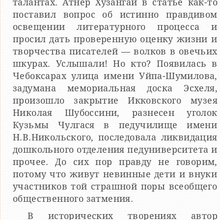
талантах. Атнер Хузангай в статье как-то
поставил вопрос об истинно правдивом
освещении литературного процесса и
просил дать проверенную оценку жизни и
творчества писателей — волков в овечьих
шкурах. Услышали! Но кто? Появилась в
Чебоксарах улица имени Уйпа-Шумилова,
задумана мемориальная доска Эсхеля,
произошло закрытие Икковского музея
Николая Шубоссини, разнесен уголок
Кузьмы Чулгася в педучилище имени
Н.В.Никольского, последовала ликвидация
дошкольного отделения педуниверситета и
прочее. До сих пор правду не говорим,
потому что живут невинные дети и внуки
участников той страшной поры всеобщего
общественного затмения.
В исторических творениях автор