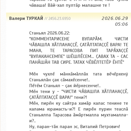
чӑваша! Вӑй-хал пултӑр малашне те !
Валери ТУРКАЙ
2026.06.29
// 2456.23.6950
05:06
Станьял 2026.06.22:
"КОММЕНТАРИСЕНЕ ВУЛАРӐМ. ЧИСТИ
ЧӐВАШЛА ХӐТЛАНАҪҪӖ, ҪАТӐЛТАТАҪҪӖ ВАРА! ТЕ
МАНА, ТЕ ТАРАСОВА ПИТ ТАРӐХАҪҪӖ
"ВУЛАКАНСЕМПЕ" ШӖШЛӖСЕМ... ҪАВАХ ТА - САС
ПАНӐШӐН ТАВ СИРЕ. ТАТАХ ЧӖВӖЛТЕТӖР ӖНТӖ"
Мĕн чухлĕ мăнкăмăллăх тата вĕчĕрхенÿ
Станьялăн çак сăмахĕсенче!..
Пĕтĕм Станьял - çак йĕркесенче!..
Мĕн тени у - "ЧИСТИ ЧӐВАШЛА ХӐТЛАНАҪҪӖ,
ҪАТӐЛТАТАҪҪӖ ВАРА!" тени?!
Мĕн, пирĕн ку сайтра хамăр калас тенине те
калама юрамасть-и?! Е пирĕн пурин теаслă
Станьялпа Тарасова ăмăртмалла мухтамалла-
и?..
Ну, паран-тăк паран эс, Виталий Петрович!