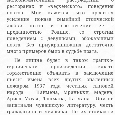
ресторанах и «вӗҫкӗнского» поведения
поэтов. Мне кажется, что просится
усиление показа семейной стоической
любви поэта и соотнесение ее с
преданностью Родине, со строгим
поведением с девушками, обожавшими
поэта. Без приукрашивания достаточно
много примеров было в судьбе поэта.
Не лишне будет в таком трагико-
героическом произведении как-то
торжественно объявить в заключение
пьесы имена всех других опаленных
пожаром 1937 года честных сыновей
народа — Паймена, Мранькки, Мадена,
Ариса, Ухсая, Лашмана, Патмана… Они не
запятнали чувашскую литературу, честь
гражданина и человека. По их стойкости