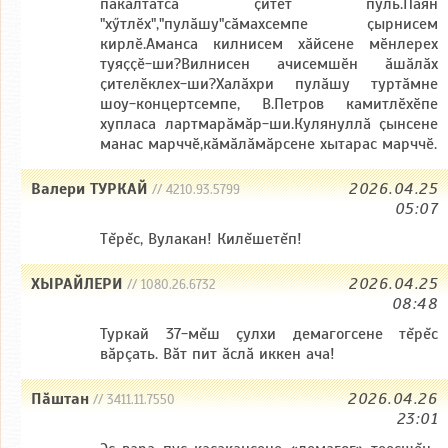
пакӑлтатса ҫитет пуль.Паян
"хӳтлӗх","пулӑшу"сӑмахсемпе ҫырнисем
кирлӗ.Аманса килнисем хӑйсене мӗнлерех
туяҫҫӗ-ши?Вилнисен ачисемшӗн ӑшӑлӑх
ҫителӗклех-ши?Халӑхри пулӑшу туртӑмне
шоу-концертсемпе, В.Петров камитлӗхӗпе
хупласа лартмарӑмӑр-ши.Кулянуллӑ ҫынсене
манас марччӗ,кӑмӑлӑмӑрсене хытарас марччӗ.
Валери ТУРКАЙ
2026.04.25
// 4210.93.5799
05:07
Тĕрĕс, Вулакан! Килĕшетĕп!
ХЫРАЙЛЕРИ
2026.04.25
// 1080.26.6732
08:48
Туркай 37-мĕш çулхи демагогсене тĕрĕс
вăрçать. Вăт пит ăслă иккен ача!
Пăштан
2026.04.26
// 3411.11.7550
23:01