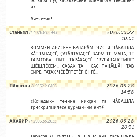
Эс вара пуç касакансене «демагог» теесшĕн-
и?
Ай-яй-яй!
Станьял
2026.06.22
// 4026.89.0943
10:01
КОММЕНТАРИСЕНЕ ВУЛАРӐМ. ЧИСТИ ЧӐВАШЛА
ХӐТЛАНАҪҪӖ, ҪАТӐЛТАТАҪҪӖ ВАРА! ТЕ МАНА, ТЕ
ТАРАСОВА ПИТ ТАРӐХАҪҪӖ "ВУЛАКАНСЕМПЕ"
ШӖШЛӖСЕМ... ҪАВАХ ТА - САС ПАНӐШӐН ТАВ
СИРЕ. ТАТАХ ЧӖВӖЛТЕТӖР ӖНТӖ...
Пăшатан
2026.06.28
// 9552.2.6466
14:58
«Кочедык» тенине нихçан та ЧӐВАШЛА
трнскрипцилесе курман-им ĕнтĕ
АКАХИР
2026.06.28
// 2995.35.2633
20:31
Тарасов 70 ҫулта! С А Л А М ӑна, таса чунлӑ