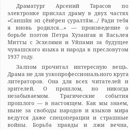
Драматург Арсений Тарасов по
электронке прислал драму в двух частях
«Саншӑн эп ҫӗнӗрен ҫуралтӑм…/ Ради тебя
я вновь родился…» — произведение о
борьбе поэтов Петра Хузангая и Васьлея
Митты с Эсхелями и Уйпами за будущее
чувашского языка и народа в пресловутом
1937 году.
Залпом прочитал интересную вещь.
Драма не для узкопрофессионального круга
литераторов. Она для всех читателей и
зрителей. О прошлом, но никогда
незабываемом. Трагические события
прошлого — в настоящем. Как мы знаем,
ныне за свободы народов и языков мира
ведутся даже спецоперации и страшные
войны. Борьба правды и лжи вечна,