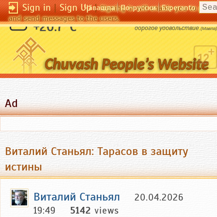
Sign in
|
Sign Up
|
Чӑвашла
По-русски
Esperanto
Signing in will enable you to pos
and send messages to the users.
Покорение женщины - это слишком
+20.7 °C
дорогое удовольствие.
(Мавпа)
Ad
Виталий Станьял: Тарасов в защиту
истины
Виталий Станьял
20.04.2026
19:49
5142
views