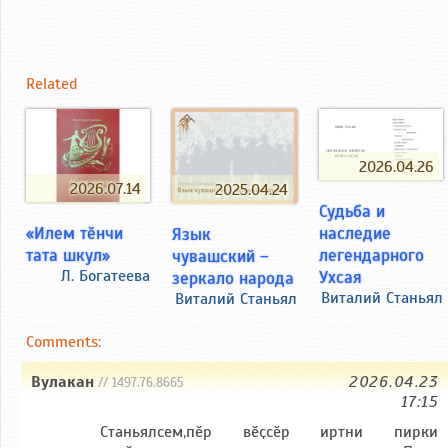
Related
2026.04.26
2026.07.14
2025.04.24
Судьба и
«Илем тӗнчи
наследие
Язык
тата шкул»
легендарного
чувашский –
Л. Богатеева
Ухсая
зеркало народа
Виталий Станьял
Виталий Станьял
Comments:
Вулакан
2026.04.23
// 1497.76.8665
17:15
Станьялсем,пӗр вӗҫсӗр иртни пирки