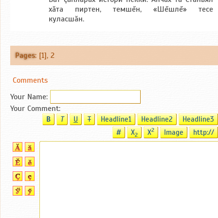
хăта пиртен, темшĕн, «Шĕшлĕ» тесе
куласшăн.
Pages
: [1],
2
Comments
Your Name:
Your Comment:
B
T
U
T
Headline1
Headline2
Headline3
2
#
X
X
Image
http://
2