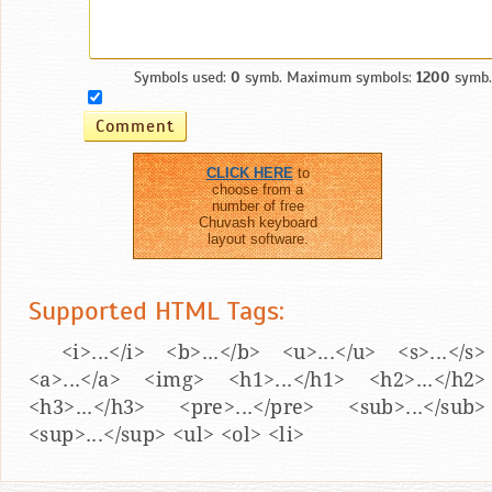
Symbols used:
0
symb. Maximum symbols:
1200
symb.
CLICK HERE
to
choose from a
number of free
Chuvash keyboard
layout software.
Supported HTML Tags:
<i>...</i> <b>...</b> <u>...</u> <s>...</s>
<a>...</a> <img> <h1>...</h1> <h2>...</h2>
<h3>...</h3> <pre>...</pre> <sub>...</sub>
<sup>...</sup> <ul> <ol> <li>