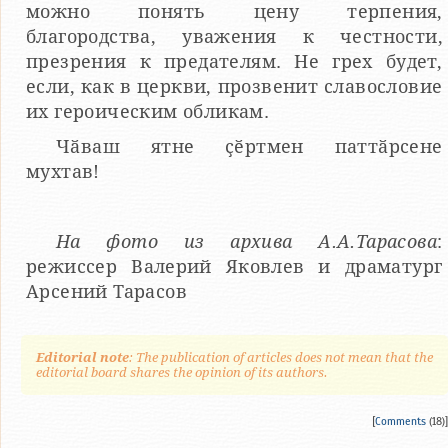
можно понять цену терпения,
благородства, уважения к честности,
презрения к предателям. Не грех будет,
если, как в церкви, прозвенит славословие
их героическим обликам.
Чӑваш ятне ҫӗртмен паттӑрсене
мухтав!
На фото из архива А.А.Тарасова
:
режиссер Валерий Яковлев и драматург
Арсений Тарасов
Editorial note
: The publication of articles does not mean that the
editorial board shares the opinion of its authors.
[
Comments
(18)]