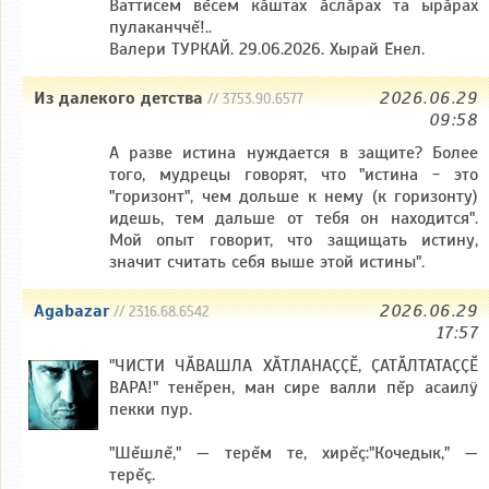
Ваттисем вĕсем кăштах ăслăрах та ырăрах
пулаканччĕ!..
Валери ТУРКАЙ. 29.06.2026. Хырай Ĕнел.
Из далекого детства
2026.06.29
// 3753.90.6577
09:58
А разве истина нуждается в защите? Более
того, мудрецы говорят, что "истина - это
"горизонт", чем дольше к нему (к горизонту)
идешь, тем дальше от тебя он находится".
Мой опыт говорит, что защищать истину,
значит считать себя выше этой истины".
Agabazar
2026.06.29
// 2316.68.6542
17:57
"ЧИСТИ ЧӐВАШЛА ХӐТЛАНАҪҪӖ, ҪАТӐЛТАТАҪҪӖ
ВАРА!" тенĕрен, ман сире валли пĕр асаилÿ
пекки пур.
"Шĕшлĕ," — терĕм те, хирĕç:"Кочедык," —
терĕç.