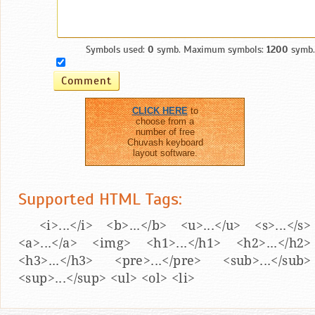
Symbols used:
0
symb. Maximum symbols:
1200
symb.
CLICK HERE
to
choose from a
number of free
Chuvash keyboard
layout software.
Supported HTML Tags:
<i>...</i> <b>...</b> <u>...</u> <s>...</s>
<a>...</a> <img> <h1>...</h1> <h2>...</h2>
<h3>...</h3> <pre>...</pre> <sub>...</sub>
<sup>...</sup> <ul> <ol> <li>