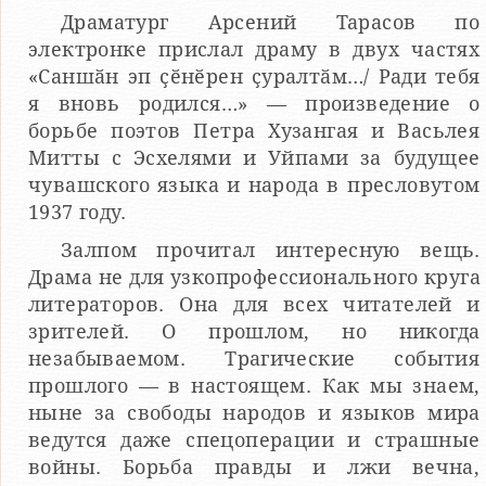
Драматург Арсений Тарасов по
электронке прислал драму в двух частях
«Саншӑн эп ҫӗнӗрен ҫуралтӑм…/ Ради тебя
я вновь родился…» — произведение о
борьбе поэтов Петра Хузангая и Васьлея
Митты с Эсхелями и Уйпами за будущее
чувашского языка и народа в пресловутом
1937 году.
Залпом прочитал интересную вещь.
Драма не для узкопрофессионального круга
литераторов. Она для всех читателей и
зрителей. О прошлом, но никогда
незабываемом. Трагические события
прошлого — в настоящем. Как мы знаем,
ныне за свободы народов и языков мира
ведутся даже спецоперации и страшные
войны. Борьба правды и лжи вечна,