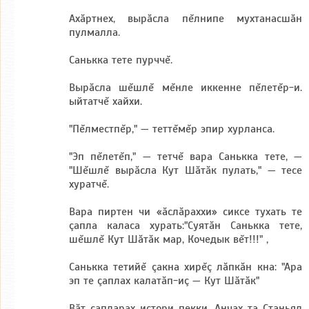
Ахăртнех, вырăсла пĕлнипе мухтанасшăн
пулмалла.
Санькка тете пурччĕ.
Bырăсла шĕшлĕ мĕнле иккенне пĕлетĕр-и.
ыйтатчĕ хайхи.
"Пĕлместпĕр," — теттĕмĕр эпир хурланса.
"Эп пĕлетĕп," — тетчĕ вара Санькка тете, —
"Шĕшлĕ вырăсла Кут Шăтăк пулать," — тесе
хуратчĕ.
Bара пиртен чи «ăслăраххи» сиксе тухать те
çапла каласа хурать:"Суятăн Санькка тете,
шĕшлĕ Кут Шăтăк мар, Кочедык вĕт!!!" ,
Санькка тетийĕ çакна хирĕç лăпкăн кна: "Ара
эп те çаплах калатăп-иç — Кут Шăтăк"
Băт çапларах истори пекки. Анчах та Станьял