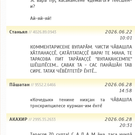
Эс вара пуç касакансене «демагог» теесшĕн-
и?
Ай-яй-яй!
Станьял
2026.06.22
// 4026.89.0943
10:01
КОММЕНТАРИСЕНЕ ВУЛАРӐМ. ЧИСТИ ЧӐВАШЛА
ХӐТЛАНАҪҪӖ, ҪАТӐЛТАТАҪҪӖ ВАРА! ТЕ МАНА, ТЕ
ТАРАСОВА ПИТ ТАРӐХАҪҪӖ "ВУЛАКАНСЕМПЕ"
ШӖШЛӖСЕМ... ҪАВАХ ТА - САС ПАНӐШӐН ТАВ
СИРЕ. ТАТАХ ЧӖВӖЛТЕТӖР ӖНТӖ...
Пăшатан
2026.06.28
// 9552.2.6466
14:58
«Кочедык» тенине нихçан та ЧӐВАШЛА
трнскрипцилесе курман-им ĕнтĕ
АКАХИР
2026.06.28
// 2995.35.2633
20:31
Тарасов 70 ҫулта! С А Л А М ӑна, таса чунлӑ