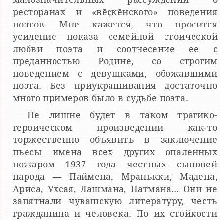
ресторанах и «вӗҫкӗнского» поведения
поэтов. Мне кажется, что просится
усиление показа семейной стоической
любви поэта и соотнесение ее с
преданностью Родине, со строгим
поведением с девушками, обожавшими
поэта. Без приукрашивания достаточно
много примеров было в судьбе поэта.
Не лишне будет в таком трагико-
героическом произведении как-то
торжественно объявить в заключение
пьесы имена всех других опаленных
пожаром 1937 года честных сыновей
народа — Паймена, Мранькки, Мадена,
Ариса, Ухсая, Лашмана, Патмана… Они не
запятнали чувашскую литературу, честь
гражданина и человека. По их стойкости