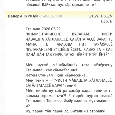
чӑваша! Вӑй-хал пултӑр малашне те !
Валери ТУРКАЙ
2026.06.29
// 2456.23.6950
05:06
Станьял 2026.06.22:
"КОММЕНТАРИСЕНЕ ВУЛАРӐМ. ЧИСТИ
ЧӐВАШЛА ХӐТЛАНАҪҪӖ, ҪАТӐЛТАТАҪҪӖ ВАРА! ТЕ
МАНА, ТЕ ТАРАСОВА ПИТ ТАРӐХАҪҪӖ
"ВУЛАКАНСЕМПЕ" ШӖШЛӖСЕМ... ҪАВАХ ТА - САС
ПАНӐШӐН ТАВ СИРЕ. ТАТАХ ЧӖВӖЛТЕТӖР ӖНТӖ"
Мĕн чухлĕ мăнкăмăллăх тата вĕчĕрхенÿ
Станьялăн çак сăмахĕсенче!..
Пĕтĕм Станьял - çак йĕркесенче!..
Мĕн тени у - "ЧИСТИ ЧӐВАШЛА ХӐТЛАНАҪҪӖ,
ҪАТӐЛТАТАҪҪӖ ВАРА!" тени?!
Мĕн, пирĕн ку сайтра хамăр калас тенине те
калама юрамасть-и?! Е пирĕн пурин теаслă
Станьялпа Тарасова ăмăртмалла мухтамалла-
и?..
Ну, паран-тăк паран эс, Виталий Петрович!