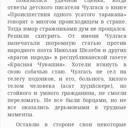
Показалась удачной сценка, когда
ответы детского писателя Чулгася о книге
«Происшествия одного усатого таракана»
говорят о многом происходящем в стране.
Тогда юмор стражниками дум не прощался.
Решили схитрить. От имени Чулгася
напечатали погромную статью против
народного поэта Николая Шелеби и других
«врагов народа» в республиканской газете
«Красная Чувашия». Хотели втянуть в
свою собачью стаю. Чулгась не сел на
телегу подонков, и его, больного, хилого
телом человека (асат хуҫнӑскере), но
стойкого и умного гражданина, не смогли
переломать. Не все были борцами, но не
все оказались дерьмовыми в трудные
моменты.
Оставлю в стороне свои некоторые