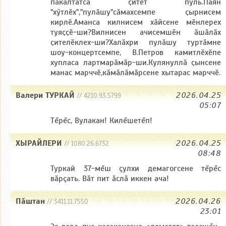
пакӑлтатса ҫитет пуль.Паян
"хӳтлӗх","пулӑшу"сӑмахсемпе ҫырнисем
кирлӗ.Аманса килнисем хӑйсене мӗнлерех
туяҫҫӗ-ши?Вилнисен ачисемшӗн ӑшӑлӑх
ҫителӗклех-ши?Халӑхри пулӑшу туртӑмне
шоу-концертсемпе, В.Петров камитлӗхӗпе
хупласа лартмарӑмӑр-ши.Кулянуллӑ ҫынсене
манас марччӗ,кӑмӑлӑмӑрсене хытарас марччӗ.
Валери ТУРКАЙ
2026.04.25
// 4210.93.5799
05:07
Тĕрĕс, Вулакан! Килĕшетĕп!
ХЫРАЙЛЕРИ
2026.04.25
// 1080.26.6732
08:48
Туркай 37-мĕш çулхи демагогсене тĕрĕс
вăрçать. Вăт пит ăслă иккен ача!
Пăштан
2026.04.26
// 3411.11.7550
23:01