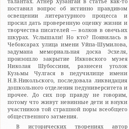
талантах. Атнер Хузангай в статье как-то
поставил вопрос об истинно правдивом
освещении литературного процесса и
просил дать проверенную оценку жизни и
творчества писателей — волков в овечьих
шкурах. Услышали! Но кто? Появилась в
Чебоксарах улица имени Уйпа-Шумилова,
задумана мемориальная доска Эсхеля,
произошло закрытие Икковского музея
Николая Шубоссини, разнесен уголок
Кузьмы Чулгася в педучилище имени
Н.В.Никольского, последовала ликвидация
дошкольного отделения педуниверситета и
прочее. До сих пор правду не говорим,
потому что живут невинные дети и внуки
участников той страшной поры всеобщего
общественного затмения.
В исторических творениях автор