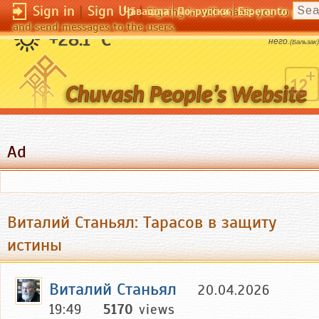
Sign in
|
Sign Up
|
Чӑвашла
По-русски
Esperanto
Signing in will enable you to pos
and send messages to the users.
Сомневаться в боге значит верить в
+28.1 °C
него.
(Бальзак)
Ad
Виталий Станьял: Тарасов в защиту
истины
Виталий Станьял
20.04.2026
19:49
5170
views