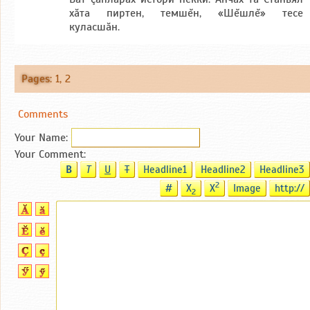
хăта пиртен, темшĕн, «Шĕшлĕ» тесе
куласшăн.
Pages
:
1
,
2
Comments
Your Name:
Your Comment:
B
T
U
T
Headline1
Headline2
Headline3
2
#
X
X
Image
http://
2