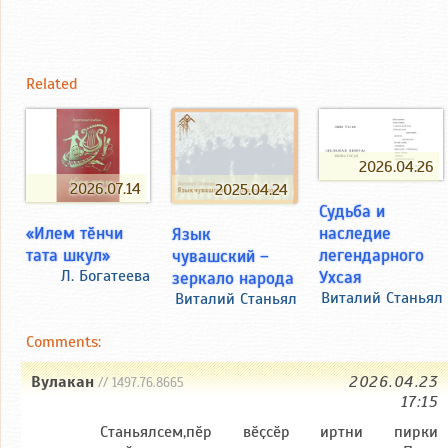
Related
2026.04.26
2026.07.14
2025.04.24
Судьба и
«Илем тӗнчи
наследие
Язык
тата шкул»
легендарного
чувашский –
Л. Богатеева
Ухсая
зеркало народа
Виталий Станьял
Виталий Станьял
Comments:
Вулакан
2026.04.23
// 1497.76.8665
17:15
Станьялсем,пӗр вӗҫсӗр иртни пирки