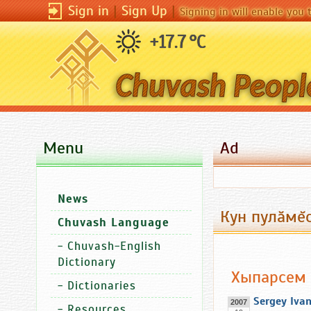
Sign in
|
Sign Up
|
Signing in will enable you
+17.7 °C
Menu
Ad
News
Кун пулăмĕс
Chuvash Language
-
Chuvash-English
Dictionary
Хыпарсем
-
Dictionaries
Sergey Iva
2007
-
Resources