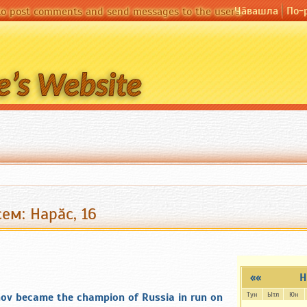
Чӑвашла
По-
 to post comments and send messages to the users.
ем: Нарăс, 16
««
Н
Тун
Ытл
Юн
nov became the champion of Russia in run on