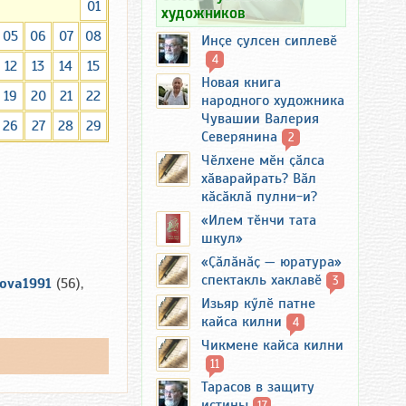
01
художников
05
06
07
08
Инҫе ҫулсен сиплевӗ
4
12
13
14
15
Новая книга
19
20
21
22
народного художника
Чувашии Валерия
26
27
28
29
Северянина
2
Чӗлхене мӗн ҫӑлса
хӑварайрать? Вӑл
кӑсӑклӑ пулни-и?
«Илем тӗнчи тата
шкул»
«Ҫӑлӑнӑҫ — юратура»
спектакль хаклавӗ
3
kova1991
(56),
Изьяр кӳлӗ патне
кайса килни
4
Чикмене кайса килни
11
Тарасов в защиту
истины
17