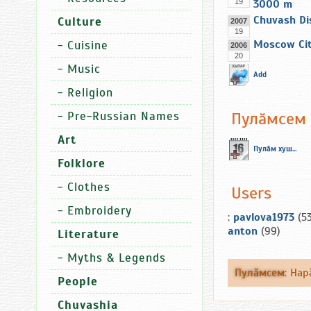
19
3000 m
Chuvash Di
Culture
2007
19
Moscow Cit
-
Cuisine
2006
20
-
Music
Add
-
Religion
Пулăмсем
-
Pre-Russian Names
Art
Пулăм хуш...
Folklore
-
Clothes
Users
-
Embroidery
:
pavlova1973
(53
anton
(99)
Literature
-
Myths & Legends
Пулăмсем
:
Нар
People
Chuvashia