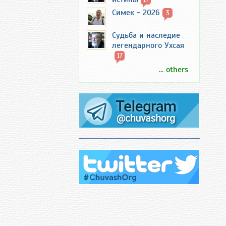
Симек - 2026
3
Судьба и наследие
легендарного Ухсая
17
... others