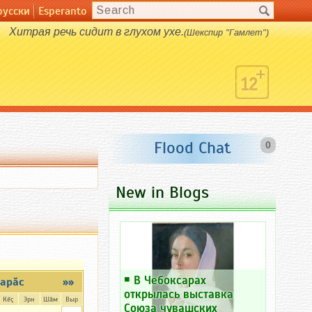
русски
Esperanto
Хитрая речь сидит в глухом ухе.
(Шекспир "Гамлет")
Flood Chat
0
New in Blogs
￭
В Чебоксарах
арăс
»»
открылась выставка
Кĕç
Эрн
Шăм
Выр
Союза чувашских