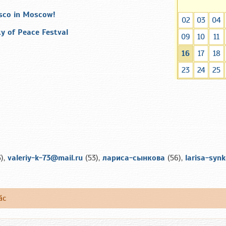
sco in Moscow!
02
03
04
y of Peace Festval
09
10
11
16
17
18
23
24
25
),
valeriy-k-73@mail.ru
(53),
лариса-сынкова
(56),
larisa-syn
ăс