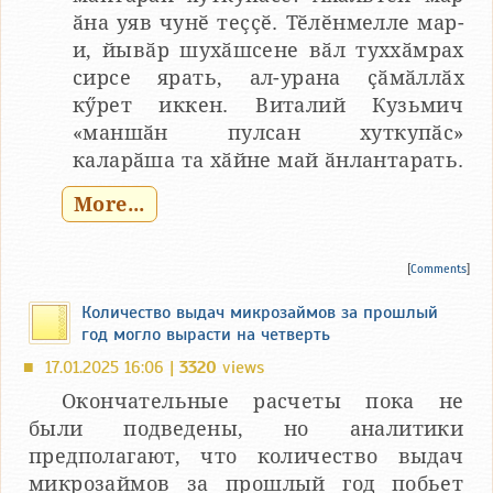
ӑна уяв чунӗ теҫҫӗ. Тӗлӗнмелле мар-
и, йывӑр шухӑшсене вӑл туххӑмрах
сирсе ярать, ал-урана ҫӑмӑллӑх
кӳрет иккен. Виталий Кузьмич
«маншӑн пулсан хуткупӑс»
каларӑша та хӑйне май ӑнлантарать.
More...
[
Comments
]
Количество выдач микрозаймов за прошлый
год могло вырасти на четверть
17.01.2025 16:06 |
3320
views
■
Окончательные расчеты пока не
были подведены, но аналитики
предполагают, что количество выдач
микрозаймов за прошлый год побьет