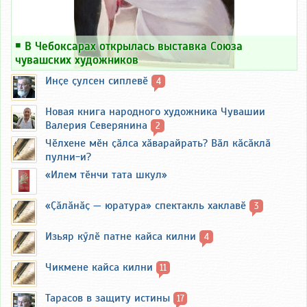
￭
В Чебоксарах открылась выставка Союза
чувашских художников
Инҫе ҫулсен сиплевӗ
4
Новая книга народного художника Чувашии
Валерия Северянина
2
Чӗлхене мӗн ҫӑлса хӑварайрать? Вӑл кӑсӑклӑ
пулни-и?
«Илем тӗнчи тата шкул»
«Ҫӑлӑнӑҫ — юратура» спектакль хаклавӗ
3
Изьяр кӳлӗ патне кайса килни
4
Чикмене кайса килни
11
Тарасов в защиту истины
17