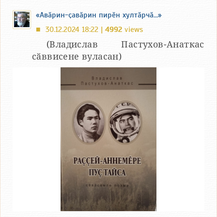
«Авӑрин-ҫавӑрин пирӗн хултӑрчӑ...»
30.12.2024 18:22 |
4992
views
■
(Владислав Пастухов-Анаткас
сӑввисене вуласан)