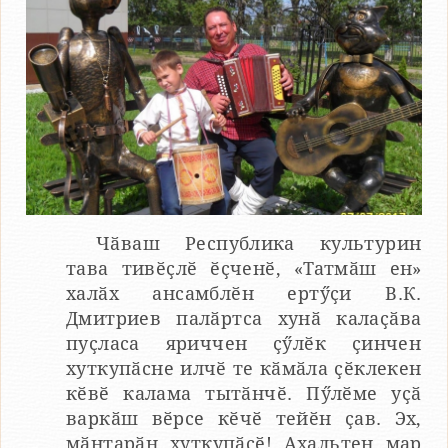
Чӑваш Республика культурин
тава тивӗҫлӗ ӗҫченӗ, «Татмӑш ен»
халӑх ансамблӗн ертӳҫи В.К.
Дмитриев палӑртса хунӑ калаҫӑва
пуҫласа яриччен ҫӳлӗк ҫинчен
хуткупӑсне илчӗ те кӑмӑла ҫӗклекен
кӗвӗ калама тытӑнчӗ. Пӳлӗме уҫӑ
варкӑш вӗрсе кӗчӗ тейӗн ҫав. Эх,
мӑнтарӑн хуткупӑсӗ! Ахальтен мар