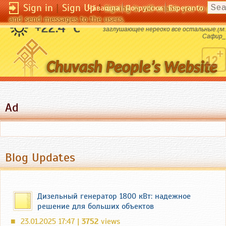
Sign in
|
Sign Up
|
Чӑвашла
По-русски
Esperanto
Signing in will enable you to pos
and send messages to the users.
Нужда - это шестое наше чувство,
+22.4 °C
заглушающее нередко все остальные.(М.
Сафир_
Ad
Blog Updates
Дизельный генератор 1800 кВт: надежное
решение для больших объектов
23.01.2025 17:47 |
3752
views
■