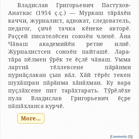
Владислав Григорьевич Пастухов-
Анаткас (1954 ҫ.ҫ.) — Муркаш тӑрӑхӗн
каччи, журналист, адвокат, следователь,
педагог, ҫичӗ тачка кӗнеке авторӗ.
Раҫҫей писателӗсен союзӗн членӗ. Ӑна
Чӑваш академийӗн ретне илнӗ.
Журналистсен союзӗн пайташӗ. Лара-
тӑра пӗлмен ӳрӗк те ӗҫлӗ чӑваш. Умма
лартнӑ тӗллевсене пӑрӑнми
пурнӑҫлакан ҫын вӑл. Хӑй тӗрӗс текен
шухӑшран пӑрӑнма хӑнӑхман. Ку вара
пуҫлӑхсене пит тарӑхтарать. Тӳрӗлӗхе
пула Владислав Григорьевич ӗҫре
пӑшӑхланса курчӗ.
More...
[
Comments
(3)]