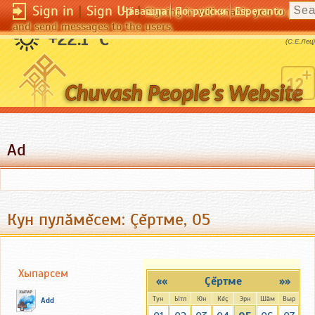
Sign in
|
Sign Up
|
Чӑвашла
По-русски
Esperanto
Signing in will enable you to pos
and send messages to the users.
Первое условие бессмертия - смерть.
+22.1 °C
(С.Е.Лец)
Ad
Кун пулăмĕсем: Çĕртме, 05
Хыпарсем
««
Çĕртме
»»
Тун
Ытл
Юн
Кĕç
Эрн
Шăм
Выр
Add