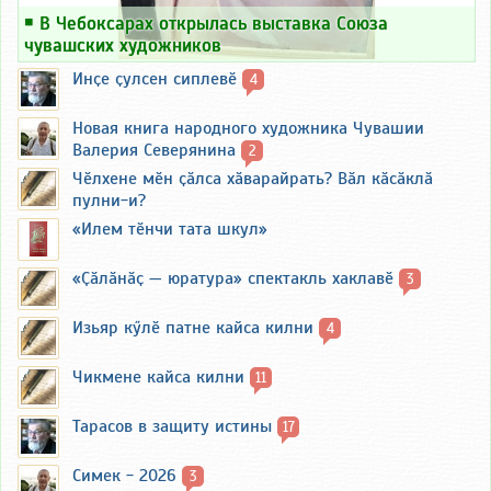
￭
В Чебоксарах открылась выставка Союза
чувашских художников
Инҫе ҫулсен сиплевӗ
4
Новая книга народного художника Чувашии
Валерия Северянина
2
Чӗлхене мӗн ҫӑлса хӑварайрать? Вӑл кӑсӑклӑ
пулни-и?
«Илем тӗнчи тата шкул»
«Ҫӑлӑнӑҫ — юратура» спектакль хаклавӗ
3
Изьяр кӳлӗ патне кайса килни
4
Чикмене кайса килни
11
Тарасов в защиту истины
17
Симек - 2026
3