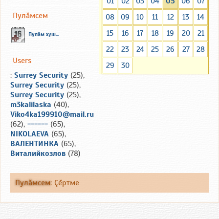
01
02
03
04
05
06
07
Пулăмсем
08
09
10
11
12
13
14
15
16
17
18
19
20
21
Пулăм хуш...
22
23
24
25
26
27
28
Users
29
30
:
Surrey Security
(25),
Surrey Security
(25),
Surrey Security
(25),
m3kalilaska
(40),
Viko4ka199910@mail.ru
(62),
------
(65),
NIKOLAEVA
(65),
ВАЛЕНТИНКА
(65),
Виталийкозлов
(78)
Пулăмсем
:
Çĕртме