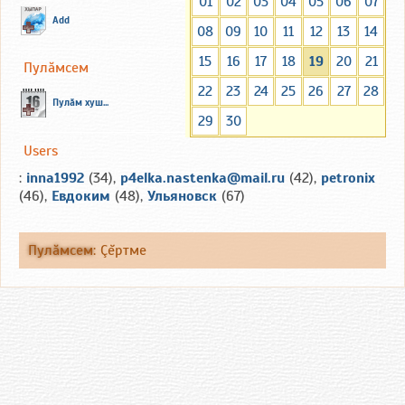
01
02
03
04
05
06
07
Add
08
09
10
11
12
13
14
15
16
17
18
19
20
21
Пулăмсем
22
23
24
25
26
27
28
Пулăм хуш...
29
30
Users
:
inna1992
(34),
p4elka.nastenka@mail.ru
(42),
petronix
(46),
Евдоким
(48),
Ульяновск
(67)
Пулăмсем
:
Çĕртме