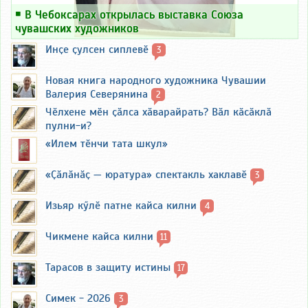
￭
В Чебоксарах открылась выставка Союза
чувашских художников
Инҫе ҫулсен сиплевӗ
3
Новая книга народного художника Чувашии
Валерия Северянина
2
Чӗлхене мӗн ҫӑлса хӑварайрать? Вӑл кӑсӑклӑ
пулни-и?
«Илем тӗнчи тата шкул»
«Ҫӑлӑнӑҫ — юратура» спектакль хаклавӗ
3
Изьяр кӳлӗ патне кайса килни
4
Чикмене кайса килни
11
Тарасов в защиту истины
17
Симек - 2026
3