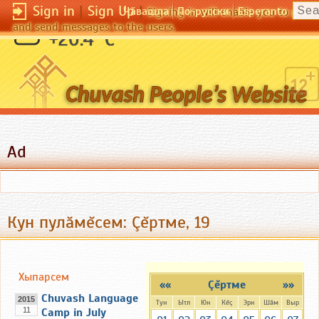
Sign in
|
Sign Up
|
Чӑвашла
По-русски
Esperanto
Signing in will enable you to pos
and send messages to the users.
Гением нужно родиться.
+20.4 °C
(Рейдон)
Ad
Кун пулăмĕсем: Çĕртме, 19
Хыпарсем
««
Çĕртме
»»
Chuvash Language
2015
Тун
Ытл
Юн
Кĕç
Эрн
Шăм
Выр
11
Camp in July