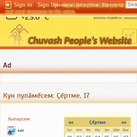
Sign in
|
Sign Up
|
Чӑвашла
По-русски
Esperanto
Signing in will enable you to pos
and send messages to the users.
Из божьей искры в нем разгорелось
+29.0 °C
адской пламя.
(М. Задорнов)
Ad
Кун пулăмĕсем: Çĕртме, 17
Хыпарсем
««
Çĕртме
»»
Тун
Ытл
Юн
Кĕç
Эрн
Шăм
Выр
Add