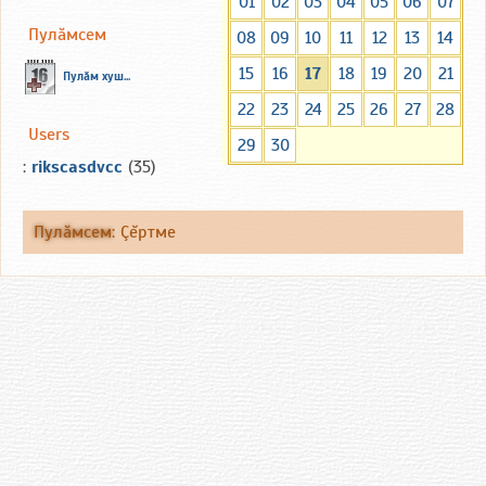
01
02
03
04
05
06
07
Пулăмсем
08
09
10
11
12
13
14
15
16
17
18
19
20
21
Пулăм хуш...
22
23
24
25
26
27
28
Users
29
30
:
rikscasdvcc
(35)
Пулăмсем
:
Çĕртме