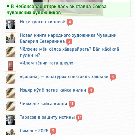
￭
В Чебоксарах открылась выставка Союза
чувашских художников
Инҫе ҫулсен сиплевӗ
4
Новая книга народного художника Чувашии
Валерия Северянина
2
Чӗлхене мӗн ҫӑлса хӑварайрать? Вӑл кӑсӑклӑ
пулни-и?
«Илем тӗнчи тата шкул»
«Ҫӑлӑнӑҫ — юратура» спектакль хаклавӗ
3
Изьяр кӳлӗ патне кайса килни
4
Чикмене кайса килни
11
Тарасов в защиту истины
17
Симек - 2026
3