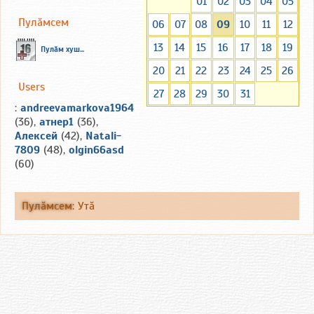
01
02
03
04
05
Пулăмсем
06
07
08
09
10
11
12
13
14
15
16
17
18
19
Пулăм хуш...
20
21
22
23
24
25
26
Users
27
28
29
30
31
:
andreevamarkova1964
(36),
атнер1
(36),
Алексей
(42),
Natali-
7809
(48),
olgin66asd
(60)
Пулăмсем
:
Утă