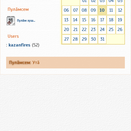
01
02
03
04
05
Пулăмсем
06
07
08
09
10
11
12
13
14
15
16
17
18
19
Пулăм хуш...
20
21
22
23
24
25
26
Users
27
28
29
30
31
:
kazanfires
(52)
Пулăмсем
:
Утă