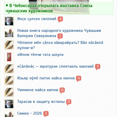
￭
В Чебоксарах открылась выставка Союза
чувашских художников
Инҫе ҫулсен сиплевӗ
4
Новая книга народного художника Чувашии
Валерия Северянина
2
Чӗлхене мӗн ҫӑлса хӑварайрать? Вӑл кӑсӑклӑ
пулни-и?
«Илем тӗнчи тата шкул»
«Ҫӑлӑнӑҫ — юратура» спектакль хаклавӗ
3
Изьяр кӳлӗ патне кайса килни
4
Чикмене кайса килни
11
Тарасов в защиту истины
17
Симек - 2026
3