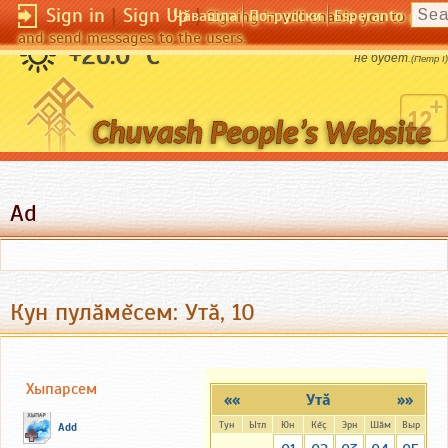
Sign in
|
Sign Up
|
Чӑвашла
По-русски
Esperanto
Signing in will enable you to pos
and send messages to the users.
Ежели бессчастия бояться, то и счастья
+26.0 °C
не будет.
(Петр I)
Ad
Кун пулăмĕсем: Утă, 10
Хыпарсем
««
Утă
»»
Тун
Ытл
Юн
Кĕç
Эрн
Шăм
Выр
Add