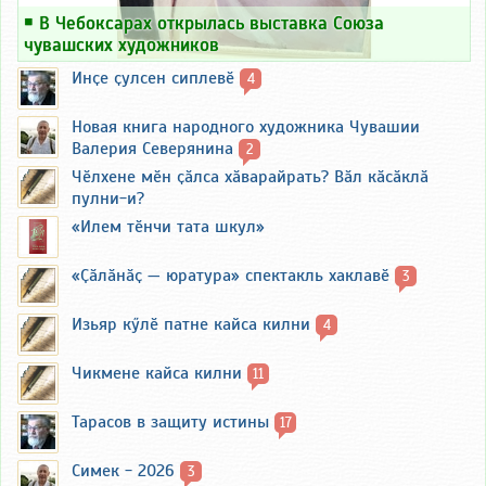
￭
В Чебоксарах открылась выставка Союза
чувашских художников
Инҫе ҫулсен сиплевӗ
4
Новая книга народного художника Чувашии
Валерия Северянина
2
Чӗлхене мӗн ҫӑлса хӑварайрать? Вӑл кӑсӑклӑ
пулни-и?
«Илем тӗнчи тата шкул»
«Ҫӑлӑнӑҫ — юратура» спектакль хаклавӗ
3
Изьяр кӳлӗ патне кайса килни
4
Чикмене кайса килни
11
Тарасов в защиту истины
17
Симек - 2026
3