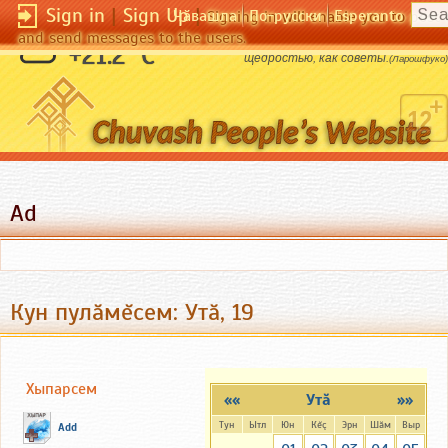
Sign in
|
Sign Up
|
Чӑвашла
По-русски
Esperanto
Signing in will enable you to pos
and send messages to the users.
Ни что мы не раздаем с такой
+21.2 °C
щедростью, как советы.
(Ларошфуко)
Ad
Кун пулăмĕсем: Утă, 19
Хыпарсем
««
Утă
»»
Тун
Ытл
Юн
Кĕç
Эрн
Шăм
Выр
Add