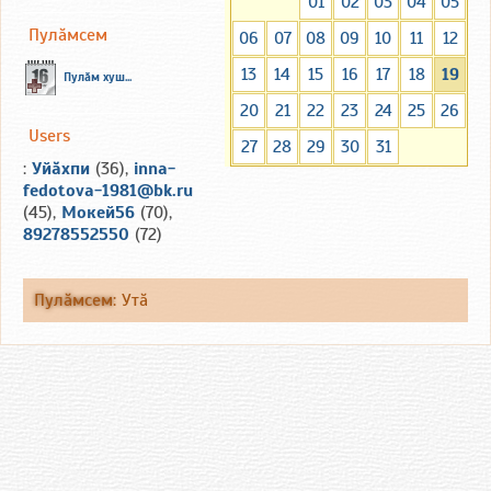
01
02
03
04
05
Пулăмсем
06
07
08
09
10
11
12
13
14
15
16
17
18
19
Пулăм хуш...
20
21
22
23
24
25
26
Users
27
28
29
30
31
:
Уйăхпи
(36),
inna-
fedotova-1981@bk.ru
(45),
Мокей56
(70),
89278552550
(72)
Пулăмсем
:
Утă