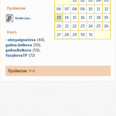
01
02
03
04
05
Пулăмсем
06
07
08
09
10
11
12
13
14
15
16
17
18
19
Пулăм хуш...
20
21
22
23
24
25
26
Users
27
28
29
30
31
:
olesyaignateva
(40),
galina.belkova
(59),
galinaBelkova
(59),
YazykovaTP
(72)
Пулăмсем
:
Утă