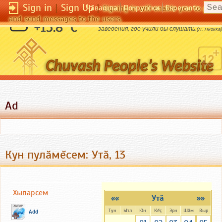
Sign in
|
Sign Up
|
Чӑвашла
По-русски
Esperanto
Signing in will enable you to pos
and send messages to the users.
Жаль, что не существует учебного
+15.8 °C
заведения, где учили бы слушать.
(Л. Якокка)
Ad
Кун пулăмĕсем: Утă, 13
Хыпарсем
««
Утă
»»
Тун
Ытл
Юн
Кĕç
Эрн
Шăм
Выр
Add