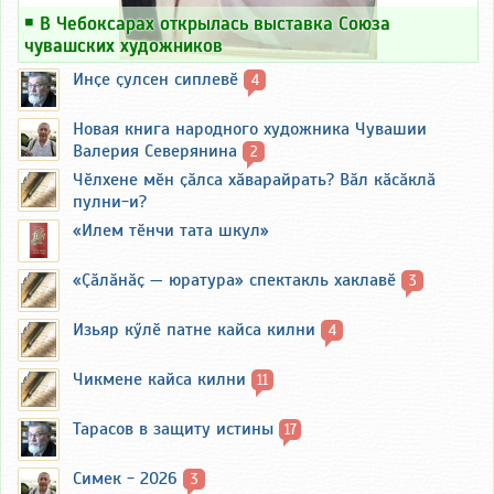
￭
В Чебоксарах открылась выставка Союза
чувашских художников
Инҫе ҫулсен сиплевӗ
4
Новая книга народного художника Чувашии
Валерия Северянина
2
Чӗлхене мӗн ҫӑлса хӑварайрать? Вӑл кӑсӑклӑ
пулни-и?
«Илем тӗнчи тата шкул»
«Ҫӑлӑнӑҫ — юратура» спектакль хаклавӗ
3
Изьяр кӳлӗ патне кайса килни
4
Чикмене кайса килни
11
Тарасов в защиту истины
17
Симек - 2026
3