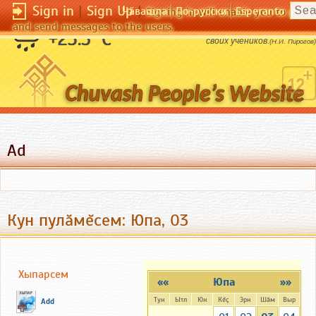
Sign in
|
Sign Up
|
Чӑвашла
По-русски
Esperanto
Signing in will enable you to pos
and send messages to the users.
Всякая школа славна не числом, а славою
+23.5 °C
своих учеников.
(Н.И. Пирогов)
Ad
Кун пулăмĕсем: Юпа, 03
Хыпарсем
««
Юпа
»»
Тун
Ытл
Юн
Кĕç
Эрн
Шăм
Выр
Add