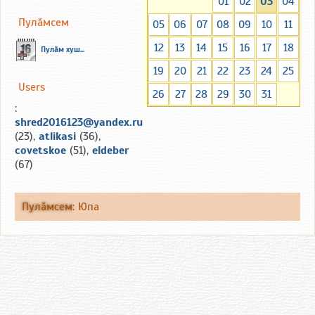
01
02
03
04
Пулăмсем
05
06
07
08
09
10
11
12
13
14
15
16
17
18
Пулăм хуш...
19
20
21
22
23
24
25
Users
26
27
28
29
30
31
:
shred2016123@yandex.ru
(23),
atlikasi
(36),
covetskoe
(51),
eldeber
(67)
Пулăмсем
:
Юпа