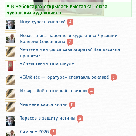
￭
В Чебоксарах открылась выставка Союза
чувашских художников
Инҫе ҫулсен сиплевӗ
4
Новая книга народного художника Чувашии
Валерия Северянина
2
Чӗлхене мӗн ҫӑлса хӑварайрать? Вӑл кӑсӑклӑ
пулни-и?
«Илем тӗнчи тата шкул»
«Ҫӑлӑнӑҫ — юратура» спектакль хаклавӗ
3
Изьяр кӳлӗ патне кайса килни
4
Чикмене кайса килни
11
Тарасов в защиту истины
17
Симек - 2026
3