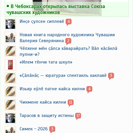
￭
В Чебоксарах открылась выставка Союза
чувашских художников
Инҫе ҫулсен сиплевӗ
4
Новая книга народного художника Чувашии
Валерия Северянина
2
Чӗлхене мӗн ҫӑлса хӑварайрать? Вӑл кӑсӑклӑ
пулни-и?
«Илем тӗнчи тата шкул»
«Ҫӑлӑнӑҫ — юратура» спектакль хаклавӗ
3
Изьяр кӳлӗ патне кайса килни
4
Чикмене кайса килни
11
Тарасов в защиту истины
17
Симек - 2026
3