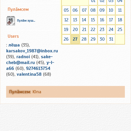
01
02
03
04
Пулăмсем
05
06
07
08
09
10
11
12
13
14
15
16
17
18
Пулăм хуш...
19
20
21
22
23
24
25
Users
26
27
28
29
30
31
:
лёша
(35),
karsakov_1987@inbox.ru
(39),
radnoi
(41),
sake-
cheb@mail.ru
(45),
y-l-
a66
(60),
9274613754
(60),
valentina58
(68)
Пулăмсем
:
Юпа