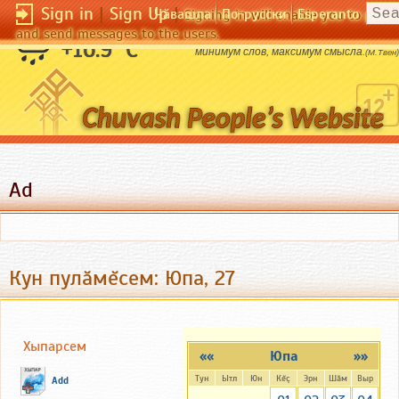
Sign in
|
Sign Up
|
Чӑвашла
По-русски
Esperanto
Signing in will enable you to pos
and send messages to the users.
Правильная дозировка афоризмов:
+16.9 °C
минимум слов, максимум смысла.
(М.Твен)
Ad
Кун пулăмĕсем: Юпа, 27
Хыпарсем
««
Юпа
»»
Тун
Ытл
Юн
Кĕç
Эрн
Шăм
Выр
Add