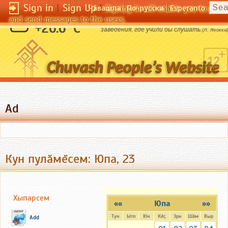
Sign in
|
Sign Up
|
Чӑвашла
По-русски
Esperanto
Signing in will enable you to pos
and send messages to the users.
Жаль, что не существует учебного
+26.6 °C
заведения, где учили бы слушать.
(Л. Якокка)
Ad
Кун пулăмĕсем: Юпа, 23
Хыпарсем
««
Юпа
»»
Тун
Ытл
Юн
Кĕç
Эрн
Шăм
Выр
Add