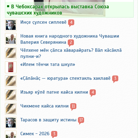
￭
В Чебоксарах открылась выставка Союза
чувашских художников
Инҫе ҫулсен сиплевӗ
4
Новая книга народного художника Чувашии
Валерия Северянина
2
Чӗлхене мӗн ҫӑлса хӑварайрать? Вӑл кӑсӑклӑ
пулни-и?
«Илем тӗнчи тата шкул»
«Ҫӑлӑнӑҫ — юратура» спектакль хаклавӗ
3
Изьяр кӳлӗ патне кайса килни
4
Чикмене кайса килни
11
Тарасов в защиту истины
17
Симек - 2026
3