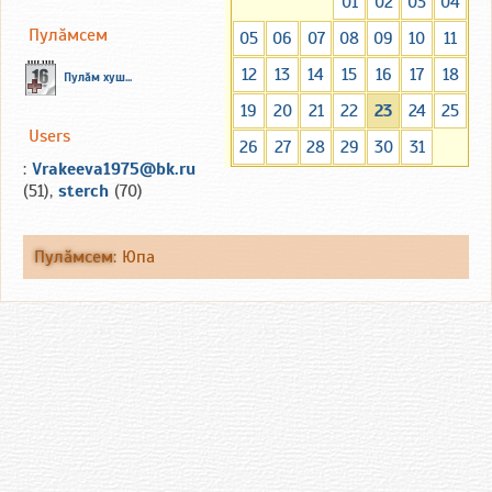
01
02
03
04
Пулăмсем
05
06
07
08
09
10
11
12
13
14
15
16
17
18
Пулăм хуш...
19
20
21
22
23
24
25
Users
26
27
28
29
30
31
:
Vrakeeva1975@bk.ru
(51),
sterch
(70)
Пулăмсем
:
Юпа