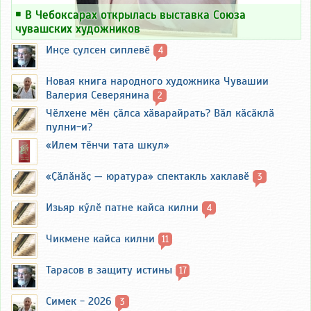
￭
В Чебоксарах открылась выставка Союза
чувашских художников
Инҫе ҫулсен сиплевӗ
4
Новая книга народного художника Чувашии
Валерия Северянина
2
Чӗлхене мӗн ҫӑлса хӑварайрать? Вӑл кӑсӑклӑ
пулни-и?
«Илем тӗнчи тата шкул»
«Ҫӑлӑнӑҫ — юратура» спектакль хаклавӗ
3
Изьяр кӳлӗ патне кайса килни
4
Чикмене кайса килни
11
Тарасов в защиту истины
17
Симек - 2026
3