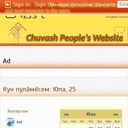
Sign in
|
Sign Up
|
Чӑвашла
По-русски
Esperanto
Signing in will enable you to pos
and send messages to the users.
Я не против полиции, я просто боюсь ее.
+23.9 °C
(Альфред Хичкок)
Ad
Кун пулăмĕсем: Юпа, 25
Хыпарсем
««
Юпа
»»
Тун
Ытл
Юн
Кĕç
Эрн
Шăм
Выр
Add