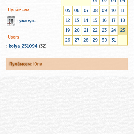
01
02
03
04
Пулăмсем
05
06
07
08
09
10
11
12
13
14
15
16
17
18
Пулăм хуш...
19
20
21
22
23
24
25
Users
26
27
28
29
30
31
:
kolya_251094
(32)
Пулăмсем
:
Юпа